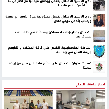
نادي الأسير: الاحتلال يعتقل ويحقق ميدانياً مع أكثر من 60
مواطناً من مخيم قلنديا
نادي الأسير: الاحتلال يتحمل مسؤولية حياة الأسير أبو صفية
ويطالب بتدخل دولي عاجل
الاحتلال يخطر بإخلاء 4 مساكن ومنشآت في خلة الضبع
بمسافر يطا
الشرطة الفلسطينية: القبض على كافة المشتبه بارتكابهم
جريمة القتل في رام الله
"فتح": عدوان الاحتلال على مخيّم قلنديا لن ينال من إرادة
شعبنا
أخبار جامعة النجاح