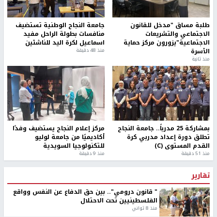
طلبة مساق "مدخل للقانون
جامعة النجاح الوطنية تستضيف
الاجتماعي والتشريعات
منافسات بطولة الراحل مفيد
الاجتماعية"يزورون مركز حماية
اسماعيل لكرة اليد للناشئين
الأسرة
منذ 48 دقيقة
منذ ثانية
بمشاركة 25 مدرباً.. جامعة النجاح
مركز إعلام النجاح يستضيف وفدًا
تطلق دورة إعداد مدربي كرة
أكاديميًا من جامعة لوليو
القدم المستوى (C)
للتكنولوجيا السويدية
منذ 51 دقيقة
منذ 9 دقيقة
تقارير
" قانون درومي".. بين حق الدفاع عن النفس وواقع
الفلسطينيين تحت الاحتلال
منذ 8 ثواني