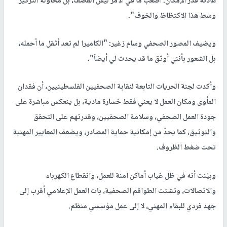
هادئة قدر الإمكان. أصعب ما في الأمر ليس القصف، بل محاولة التركيز
وسط هذا الاكتظاظ والخوف".
ويضيف المصور الصحفي وسام زغير: "الكاميرا لم تعد أثقل ما أحمله،
بل الشعور بأنني أوثق ما قد يحدث لي أيضاً".
وأكدت لجنة الحريات التابعة لنقابة الصحفيين الفلسطينيين، أن فقدان
المأوى ومكان العمل لا يعني فقط خسارة مادية، بل ينعكس مباشرة على
جودة العمل الصحفي، وسلامة الصحفيين، وقدرتهم على التحقق
والتوثيق، كما يحدّ من إمكانية حماية المصادر، ويضعف المعايير المهنية
تحت ضغط الظروف.
وبيّنت أنه في ظل غياب أماكن آمنة للعمل، وانقطاع الكهرباء
والاتصالات، وتشتت الطواقم الصحفية، بات العمل الإعلامي أقرب إلى
جهد فردي للبقاء المهني، لا إلى عمل مؤسسي منظم.