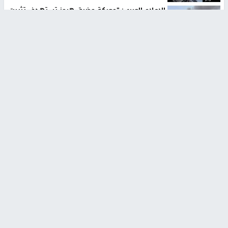
الإعلام العبري: "معركة مضيق هرمز تستهدف تثبيت
رواية سياسية"
منذ 9 ثواني
تقارير
تصريحات خاصة
تصريحات خاصة
تصريحات خاصة
غازي حمد للشرق: الاتفاق حصيلة
مدير مستشفى النجاح: : نقل
مفاوضات طويلة استمرت ستة
أجهزة غسيل الكلى دون تجهيزات
شهور
متكاملة خطر على المرضى
منذ 12 ثانية
منذ 2 ساعة
تصريحات خاصة
تصريحات خاصة