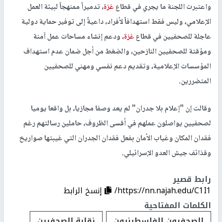
واعتبرت اللجنة ما يجري في قطاع
غزة
، تدميراً ممنهجاً لبيئة العمل
الإعلامي، وليس فقط استهدافاً لأفراد، داعيةً إلى توفير حماية دولية
عاجلة للصحفيين في قطاع
غزة
، ودعم إنشاء مساحات عمل آمنة
ومؤقتة للصحفيين النازحين، والضغط من أجل ضمان عدم استهداف
المؤسسات الإعلامية، وتقديم دعم نفسي ومهني للصحفيين
المتضررين.
وقالت إن "إعلام بلا جدران" لم يعد وصفا مجازيا، بل واقعا يوميا
لصحفيين يواصلون عملهم في أقسى الظروف، حاملين رسالتهم رغم
فقدان المكان وغياب الأمان بفعل فقدان الجدران التي غيبتها صواريخ
وقذائف جيش العدو الإسرائيلي.
رابط قصير
https://nn.najah.edu/C1I1/
إنسخ الرابط
الكلمات المفتاحية
الصحفيون الفلسطينيون
نقابة الصحفيين