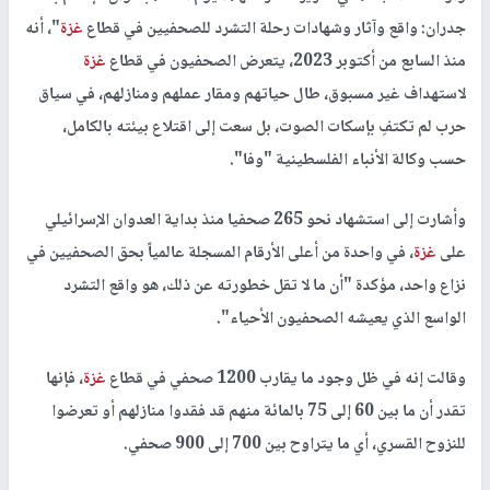
جدران: واقع وآثار وشهادات رحلة التشرد للصحفيين في قطاع
غزة
"، أنه
منذ السابع من أكتوبر 2023، يتعرض الصحفيون في قطاع
غزة
لاستهداف غير مسبوق، طال حياتهم ومقار عملهم ومنازلهم، في سياق
حرب لم تكتفِ بإسكات الصوت، بل سعت إلى اقتلاع بيئته بالكامل،
حسب وكالة الأنباء الفلسطينية "وفا".
وأشارت إلى استشهاد نحو 265 صحفيا منذ بداية العدوان الإسرائيلي
على
غزة
، في واحدة من أعلى الأرقام المسجلة عالمياً بحق الصحفيين في
نزاع واحد، مؤكدة "أن ما لا تقل خطورته عن ذلك، هو واقع التشرد
الواسع الذي يعيشه الصحفيون الأحياء".
وقالت إنه في ظل وجود ما يقارب 1200 صحفي في قطاع
غزة
، فإنها
تقدر أن ما بين 60 إلى 75 بالمائة منهم قد فقدوا منازلهم أو تعرضوا
للنزوح القسري، أي ما يتراوح بين 700 إلى 900 صحفي.