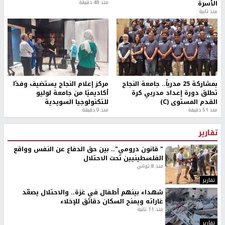
الأسرة
منذ 48 دقيقة
منذ ثانية
بمشاركة 25 مدرباً.. جامعة النجاح
مركز إعلام النجاح يستضيف وفدًا
تطلق دورة إعداد مدربي كرة
أكاديميًا من جامعة لوليو
القدم المستوى (C)
للتكنولوجيا السويدية
منذ 51 دقيقة
منذ 9 دقيقة
تقارير
" قانون درومي".. بين حق الدفاع عن النفس وواقع
الفلسطينيين تحت الاحتلال
منذ 8 ثواني
تقارير
شهداء بينهم أطفال في غزة.. والاحتلال يصعّد
غاراته ويمنح السكان دقائق للإخلاء
منذ 11 ثانية
تقارير