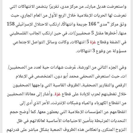
واستعرضت هديل مبارك، من مركز مدى، تقريرًا يتضمن الانتهاكات التي
تعرضت لها الحريات الإعلامية خلال الربع الأول من العام الجاري، حيث
وثق مركز "مدى" 166 جريمة وانتهاكًا، ارتكب الاحتلال الإسرائيلي 158
منها، أخطرها مقتل 5 صحفيين/ات، في حين ارتكب الجانب الفلسطيني
في الضفة وقطاع
غزة
5 انتهاكات، وكانت وسائل التواصل الاجتماعي
مسؤولة عن وقوع 3 انتهاكات.
وفي الجزء الثاني من الورشة، عُرضت شهادات حية لعدد من الصحفيين/
ات، حيث استعرض الصحفي محمد أبو دون، المتخصص في الإعلام
الرقمي والتقارير الصحفية، الظروف القاسية التي واجهها الصحفيون
خلال تغطيتهم لحرب الإبادة على قطاع
غزة
. وأشار إلى معاناة الصحفيين
من انقطاع الكهرباء والمياه وشبكات الإنترنت، الأمر الذي أدى إلى
انقطاعهم عن المؤسسات الإعلامية التي يعملون معها. كما أوضح حجم
التحديات المرتبطة بتأمين الاحتياجات الأساسية لعائلاتهم في ظل
النزوح المتكرر، وانعكاس هذه الظروف الصعبة بشكل مباشر على قدرتهم