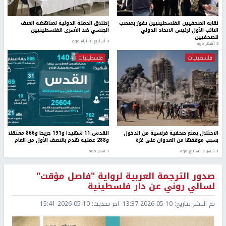
نقابة الصحفيين الفلسطينيين تفوز بمنصب
إطلاق الحملة الدولية لمناهضة العنف
النائب الأول لرئيس الاتحاد الدولي
الجنسي ضد الأسرى الفلسطينيين
للصحفيين
3 أسابيع، 3 أيام ago
3 أشهر ago
فلسطينيات
فلسطينيات
الاحتلال يمنع صحفية فرنسية من الدخول
القدس:11 شهيدا و191 جريحا و866 معتقلا
بسبب موقفها من العدوان على غزة
و288 عملية هدم بالنصف الأول من العام
1 شهر، 3 أسابيع ago
1 شهر ago
صدور الترجمة العربية لرواية "فاصل مؤقت"
لسالي روني عن دار فلسطينية
تم النشر بتاريخ:
2026-05-10 13:37
اخر تحديث:
2026-05-10 15:41