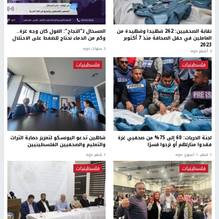
نقابة الصحفيين: 262 شهيدا وشهيدة من
المسحال لـ"النجاح": الغول كان وجه غزة..
العاملين في حقل الصحافة منذ 7 أكتوبر
وكم من الدماء نحتاج للضغط على الاحتلال
2023
2 سنوات ago
3 أشهر ago
فلسطينيات
فلسطينيات
لجنة الحريات: 60 إلى 75% من صحفيي غزة
شاهين تدعو اليونسكو لتعزيز حماية التراث
فقدوا منازلهم أو نزحوا قسرًا
والتعليم والصحفيين الفلسطينيين
1 شهر، 1 اسبوع. ago
1 شهر ago
فلسطينيات
فلسطينيات