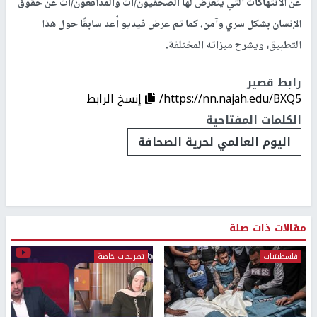
عن الانتهاكات التي يتعرض لها الصحفيون/ات والمدافعون/ات عن حقوق
الإنسان بشكل سري وآمن. كما تم عرض فيديو أُعد سابقًا حول هذا
التطبيق، ويشرح ميزاته المختلفة.
رابط قصير
https://nn.najah.edu/BXQ5/
إنسخ الرابط
الكلمات المفتاحية
اليوم العالمي لحرية الصحافة
مقالات ذات صلة
فلسطينيات
تصريحات خاصة