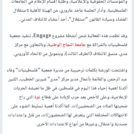
والمؤسسات الحقوقية والإعلامية، وطلبة أقسام الإعلام في الجامعات
الفلسطينية. وأدار الجلسة ماجد عاروري، من الهيئة الأهلية لاستقلال
القضاء وسيادة القانون "استقلال"، أحد أعضاء الائتلاف المدني.
وقد نظمت هذه الفعالية ضمن أنشطة مشروع Engage، تنفيذ جمعية
فلسطينيات بالشراكة مع
جامعة النجاح الوطنية
، وبالتعاون مع مركز
مدى، منسق الائتلاف (الطرف الثالث)، وبتمويل من الاتحاد الأوروبي.
وافتتحت الورشة بكلمات ترحيبية من مديرة جمعية "فلسطينيات" وفاء
عبد الرحمن، والقائمة بأعمال مدير مركز "مدى" شيرين الخطيب، اللتين
أكدتا أهمية إحياء هذا اليوم في فلسطين، في ظل ما تعيشه الحريات
الإعلامية، وعلى الأخص بعد حرب الإبادة على قطاع
غزة
التي راح
ضحيتها المئات من الصحفيين/ات. كما أكدتا أهمية تسليط الضوء على
الانتهاكات المختلفة التي يتعرض لها الصحفيون/ات، من قتل واعتداءات
جسدية واعتقال، وغيرها من أنواع الاعتداءات الأخرى.