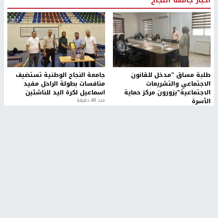
أخبار جامعة النجاح
طلبة مساق "مدخل للقانون
جامعة النجاح الوطنية تستضيف
الاجتماعي والتشريعات
منافسات بطولة الراحل مفيد
الاجتماعية"يزورون مركز حماية
اسماعيل لكرة اليد للناشئين
الأسرة
منذ 48 دقيقة
منذ 5 ثواني
بمشاركة 25 مدرباً.. جامعة النجاح
مركز إعلام النجاح يستضيف وفدًا
تطلق دورة إعداد مدربي كرة
أكاديميًا من جامعة لوليو
القدم المستوى (C)
للتكنولوجيا السويدية
منذ 51 دقيقة
منذ 10 دقيقة