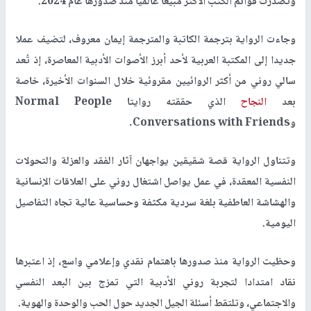
وتصدرت قوائم الكتب الأكثر مبيعا عالميا منذ صدورها عام 2024.
وجاءت الرواية بترجمة الكاتبة والمترجمة إيمان معروف، لتضيف عملا
جديدا إلى المكتبة العربية لأحد أبرز الأصوات الأدبية المعاصرة، إذ تُعد
سالي روني من أكثر الروائيين مقروئية خلال السنوات الأخيرة، خاصة
بعد
النجاح
الذي حققته روايتا Normal People
وConversations with Friends.
وتتناول الرواية قصة شقيقين يواجهان آثار الفقد والعزلة والتحولات
النفسية المعقدة، في عمل يواصل اشتغال روني على العلاقات الإنسانية
والهشاشة العاطفية بلغة سردية مكثفة وحساسية عالية تجاه التفاصيل
اليومية.
وحظيت الرواية منذ صدورها باهتمام نقدي وإعلامي واسع، إذ اعتبرها
نقاد امتدادا لتجربة روني الأدبية التي تمزج بين البعد النفسي
والاجتماعي، وتلتقط أسئلة الجيل الجديد حول الحب والوحدة والهوية.