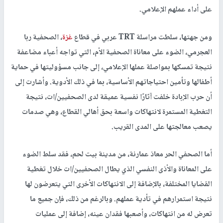
على أداء عملهم الإعلامي.
ومن جهتها، سلطت مراسلة TRT عربي في قطاع
غزة
، الصحفية ربا
العجرمي، الضوء على معاناة الصحفية الأم، التي تواجه أعباء مضاعفة
نتيجة تمسكها بمواصلة عملها الإعلامي، إلى جانب مسؤوليتها في حماية
أطفالها وتأمين احتياجاتهم الأساسية، بما في ذلك الأدوية. وأشارت إلى
أن حرب الإبادة خلفت آثارًا نفسية عميقة لدى الصحفيين/ات، نتيجة
التغطية المستمرة لانتهاكات واسعة بحق أهالي القطاع، وهي صدمات
يصعب معالجتها على المدى القريب.
أما الصحفي الحر معاذ عمارنة، من مدينة بيت لحم، فقد سلط الضوء
على المعاناة والأذى النفسي الذي يطال الصحفيين/ات خلال تغطية
القضايا المختلفة، بالإضافة إلى الانتهاكات الأخرى التي يتعرضون لها
نتيجة استمرارهم في تأدية عملهم. وبالرغم من ذلك، فإن جميع ما
تعرض له من انتهاكات، وأصعبها فقدان عينه، إضافة إلى عمليات