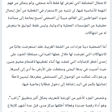
الاعتقال المختلفة التي تعرض لها فقط لأنه صحفي، ولم يتمكن من فهم
التهمة الأساسية فيها، لن تثنيه عن الاستمرار في التغطية من أجل إيصال
صوت المواطنين إلى العالم، مبينًا أن الصحفي أصبح بحاجة إلى مساندة
حقيقية من المؤسسات المحلية والدولية، وليس فقط لتوثيق ما يتعرض
له من انتهاكات.
أما الصحفية دينا جرادات، من الضفة الغربية، فقد استعرضت جانبًا من
الانتهاكات التي تعرضت لها خلال عملها الميداني، مسلطة الضوء على
إحدى أخطر الإصابات التي لحقت بها أثناء تغطيتها لاقتحام مخيم جنين،
حيث أصيبت في يدها اليمنى وسقطت على الأرض، ما أدى إلى كسرها.
ورغم ذلك، تمكنت من الوصول إلى المستشفى بمفردها، ليتبين لاحقًا
إصابتها بكسر في اليد، إضافة إلى دخول شظايا زجاجية فيها.
وخصص الجزء الأخير من الورشة للتعريف بشكل أكبر بتطبيق "راقب"،
وهو أداة رقمية جديدة وفعالة أطلقها مركز مدى، قبل عدة أشهر، للإبلاغ