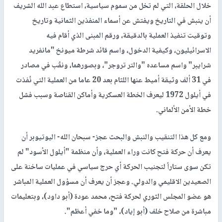
خلال الحلقة، التي لم تخل من سموم سياسية، استطاع عبد الله الشريف
أن ينبش في التاريخ ويفتش عن أسماء المنفذين الثمانية وتاريخ
وتوقيت تنفيذ العملية بالدقيقة، ورقم المبنى الذي أقام فيه
الاسرائيليون، وكيفية الدخول، واسم قائد شرطة ميونخ "مانفريد
شرايبر" واسم مساعده "والتر تروجر"، وبصورهما، ونقّب في مصادر
في 31 ألف وثيقة أميط عنها اللثام بعد 20 عاما من العملية التي نُفذت
في أيلول 1972 ليعرف الخطة العسكرية وأماكن القناصة وسبب فشل
خطة الأمن الألماني.
ومع كل هذا التنقيب والنبش والبحث عجز- سبحان الله- اليوتيوبر أن
يعرف أن حركة فتح كانت وراء العملية، وأن منظمة "أيلول الأسود" لم
تكن سوى ستاراً لتجنيب الحركة أي حرج سياسي في عمليات ساخنة على
الصعيدين الاقليمي والدولي. وعجز أن يعرف أن مسؤول العملية المباشر
هو عضو المجلس الثوري لحركة فتح، محمد عودة (أبو داود)، وبتعليمات
مباشرة من صلاح خلف (أبو إياد)، "وما خفي أعظم".