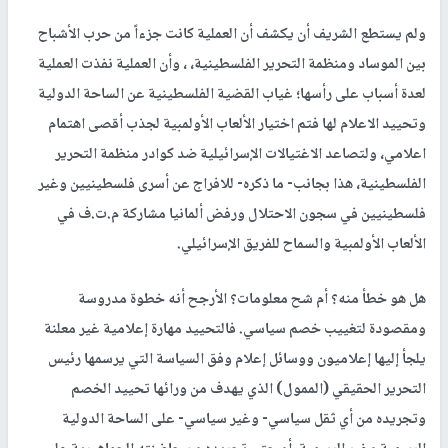
ولم يستطع الشريف أن يكشف أن العملية كانت جزءاً من حرب الأشباح
بين الموساد ومنظمة التحرير الفلسطينية، ، وأن العملية نفذت العملية
لعدة أسباب على رأسها؛ غياب القضية الفلسطينية عن الساحة الدولية
وتحييد الاعلام لها فتم اختيار الألعاب الأولمبية لجذب أقصى اهتمام
اعلامي، ولتصاعد الاغتيالات الإسرائيلية ضد كوادر منظمة التحرير
الفلسطينية، هذا بجانب- ما ذكره- للافراج عن أسرى فلسطينيين وغير
فلسطينيين في سجون الاحتلال ورفض ألمانيا مشاركة م.ت.ف في
الألعاب الأولمبية والسماح للفريق الإسرائيلي.
هل هو خطأ منه؟ أم شح معلومات؟ الأرجح أنه خطوة مدروسة
ومقصودة لتغييب خصم سياسي. فالتحييد مهارة إعلامية غير معلنة
يلجأ إليها إعلاميون ووسائل إعلام وفق السياسة التي يرسمها رئيس
التحرير الحقيقي (الممول) الذي يهدف من ورائها تحييد الخصم
وتجريده من أي ثقل سياسي- وغير سياسي- على الساحة الدولية