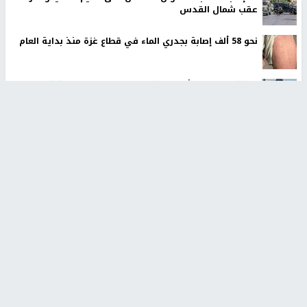
عقب شمال القدس
نحو 58 ألف إصابة بجدري الماء في قطاع غزة منذ بداية العام
الاحتلال يسلم جثمان الشهيد علاء صبيح من قرية تياسير
سلطة النقد: ارتفاع نسبة الشمول المالي في فلسطين إلى
73% منتصف عام 2026
الشرطة الفلسطينية: القبض على كافة المشتبه بارتكابهم
جريمة القتل في رام الله
أوامر إسرائيلية جديدة لاقتلاع الزيتون ومصادرة أراضٍ في
جبع شمال القدس
اليونيفيل ترصد 113 مقذوفًا إسرائيليًا على جنوب لبنان وتحذر
من هشاشة الوضع