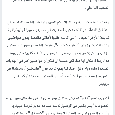
الرسمية وغير الرسمية، أو حتى تجريده من حاضنته الجماهيرية على
الصعيد الداخلي.
وهذا ما اعتمدت عليه وسائل الاعلام الصهيونية ضد الشعب الفلسطيني
منذ قبل النشأة لدولة الاحتلال، فاختارت في دعايتها صورا فوتوغرافية
قديمة "لأرض الميعاد" التي كانت أغلبها لأماكن مقدسة بدون مواطنين
وذلك لتثبيت رؤيتها "أرض بلا شعب"، فغيّبت الشعب وصورت فلسطين
أنها أرض بِكر إلا من بعض الرعاة والقديسين. والأمثلة كثيرة حتى يومنا
هذا، ربما لا مكان لها هنا، لكن حسبنا ان نذكر أن مواطنين كثر في الولايات
المتحدة وأوروبا- وفق احتكاكنا بهم- لا يعرفون "فلسطين"، وينقذنا في
التعريف إسم ياسر عرفات "أحد أسماء فلسطين الجديدة"، كما قال
درويش.
فتغييب اسم "فتح" لم يكن عبثا بل وفق منهجا مدروسا، فالوصول لهذه
المعلومات أيسر بكثير من الوصول لاسم مساعد مدير شرطة ميونخ،
وأسماء المسؤولين عن العملية لا يحتاج سوى "كبسة زر" سيما الذين