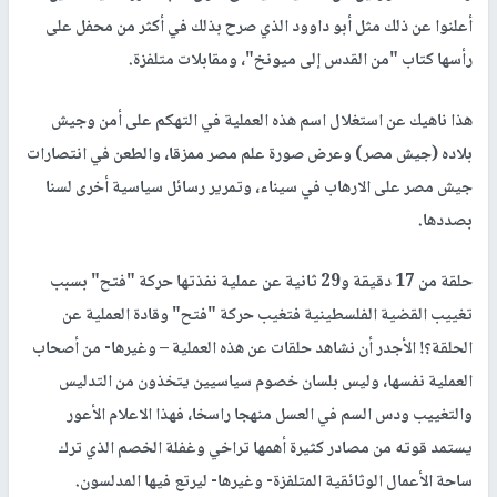
أعلنوا عن ذلك مثل أبو داوود الذي صرح بذلك في أكثر من محفل على
رأسها كتاب "من القدس إلى ميونخ"، ومقابلات متلفزة.
هذا ناهيك عن استغلال اسم هذه العملية في التهكم على أمن وجيش
بلاده (جيش مصر) وعرض صورة علم مصر ممزقا، والطعن في انتصارات
جيش مصر على الارهاب في سيناء، وتمرير رسائل سياسية أخرى لسنا
بصددها.
حلقة من 17 دقيقة و29 ثانية عن عملية نفذتها حركة "فتح" بسبب
تغييب القضية الفلسطينية فتغيب حركة "فتح" وقادة العملية عن
الحلقة؟! الأجدر أن نشاهد حلقات عن هذه العملية – وغيرها- من أصحاب
العملية نفسها، وليس بلسان خصوم سياسيين يتخذون من التدليس
والتغييب ودس السم في العسل منهجا راسخا، فهذا الاعلام الأعور
يستمد قوته من مصادر كثيرة أهمها تراخي وغفلة الخصم الذي ترك
ساحة الأعمال الوثائقية المتلفزة- وغيرها- ليرتع فيها المدلسون.