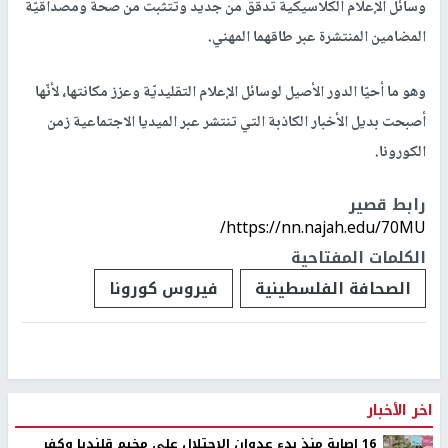
وسائل الإعلام الكلاسيكية تدقّق من جديد وتتثبت من صحة ومصداقيّة
المضامين المنتشرة عبر طاقهما المهني.
وهو ما أحيّا الدور الأصيل لوسائل الإعلام التقليديّة وعزز مكانتها، لأنّها
أصبحت بديل الأخبار الكاذبة التي تنتشر عبر الميديا الاجتماعية زمن
الكورونا.
رابط قصير
https://nn.najah.edu/70MU/
الكلمات المفتاحية
الصحافة الفلسطينية
فيروس كورونا
اخر الأخبار
16 إصابة منذ بدء عدوان الاحتلال على مخيم قلنديا وكفر