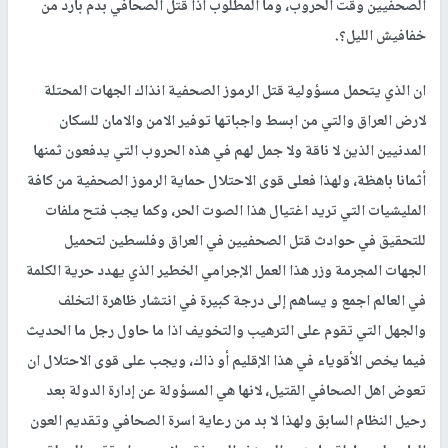
الصحفيين وقت الحروب، وما المطلوب اذا قتل الصحافي بدم بارد من
خفافيش الليل؟.
ان الذي يتحمل مسؤولية قتل الرموز الصحفية انذاك الجهات المحتلة
لارض العراق والتي من ابسط واجباتها توفير الامن والامان للسكان
المدنيين الذين لا ناقة ولا جمل لهم في هذه الحروب التي يدفعون ثمنها
أثمانا باهظة، ولهذا فعلى قوى الاحتلال حماية الرموز الصحفية من كافة
المليشيات التي تريد اغتيال هذا الصوت الحر، وكما يجب فتح ملفات
للتحقيق في حوادث قتل الصحفيين في العراق وفلسطين لتحميل
الجهات المجرمة وزر هذا العمل الإجرامي الخطير الذي يهدد حرية الكلمة
في العالم اجمع و يساهم إلى درجة كبيرة في انتشار ظاهرة التخلف
والجهل التي تقوم على الترهيب والتخويف اذا ما حاول رجل ما الحديث
فيما يخص الأقوياء في هذا الإقليم أو ذاك، ويجب على قوى الاحتلال ان
تعوض اهل الصحافي القتيل، لانها هي المسؤولة عن إدارة الدولة بعد
رحيل النظام السابق ولهذا لا بد من رعاية اسرة الصحافي وتقديم العون