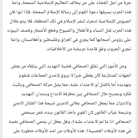
حربا من اجل القضاء على من يخالف التعاليم الإسلامية السمحة، وانما
هذه الحرب يسبقها دعوة القوم إلى رسالة الإسلام السمحة، فإذا ابوا فان
الجيوش الإسلامية تتحرك لنشر الإسلام في تلك المنطقة، فلا يتم خلال
هذه الحرب قتل النساء والأطفال والشيوخ وقطع الأشجار وقصف البيوت
على رؤوس أصحابها كما يجري في العراق وفلسطين وأفغانستان، وانما
تجري الحروب وفق قاعدة عريضة من الأخلاقيات.
ومن الأمور التي تقلق الصحافي قضية التهديد التي يتلقاه من بعض
الجهات المتنازعة كان يغطي خبرا لا يروق لإحدى الجماعات فتقوم
بتهديده أما بالقتل أو الاعتداء عليه، مما يشل حركة الصحافي ويكبت
فكره ويصبح حال الصحافي بين مطرقة الابداع وسندان التهديد
والابتزاز، مما يجعل الصحافي يعاني الامرين نتيجة هذا الفلتان الامني
ونتيجة غياب القانون لان القوي ياخذ القانون بيده، فمن سيحمي
الصحافي اذا ما تم الاعتداء عليه؟، وهل يعقل ان يحمي الصحافي نفسه
في هذه الأوقات العصيبة؟. هذه الأوقات من اشد الأوقات خطورة على