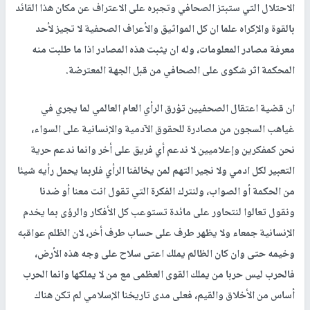
الاحتلال التي ستبتز الصحافي وتجبره على الاعتراف عن مكان هذا القائد
بالقوة والإكراه علما ان كل المواثيق والأعراف الصحفية لا تجيز لأحد
معرفة مصادر المعلومات، وله ان يثبت هذه المصادر اذا ما طلبت منه
المحكمة اثر شكوى على الصحافي من قبل الجهة المعترضة.
ان قضية اعتقال الصحفيين تؤرق الرأي العام العالمي لما يجري في
غياهب السجون من مصادرة للحقوق الآدمية والإنسانية على السواء،
نحن كمفكرين وإعلاميين لا ندعم أي فريق على أخر وانما ندعم حرية
التعبير لكل ادمي ولا نجير التهم لمن يخالفنا الرأي فلربما يحمل رأيه شيئا
من الحكمة أو الصواب، ولنترك الفكرة التي تقول انت معنا أو ضدنا
ونقول تعالوا لنتحاور على مائدة تستوعب كل الأفكار والرؤى بما يخدم
الإنسانية جمعاء ولا يظهر طرف على حساب طرف أخر، لان الظلم عواقبه
وخيمه حتى وان كان الظالم يملك اعتى سلاح على وجه هذه الأرض،
فالحرب ليس حربا من يملك القوى العظمى مع من لا يملكها وانما الحرب
أساس من الأخلاق والقيم، فعلى مدى تاريخنا الإسلامي لم تكن هناك