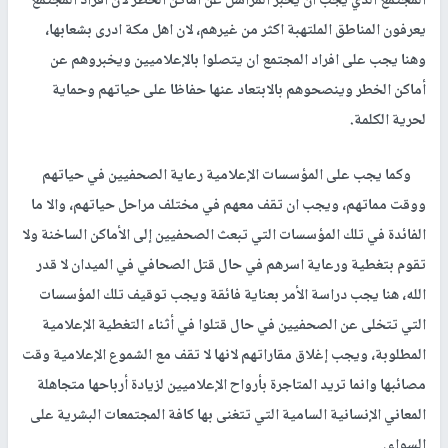
المجتمع الذي يجب ان يخبر المراسل عن أماكن الخطر لان أفراد المجتمع
يعرفون المناطق الملتهبة اكثر من غيرهم، لان اهل مكة ادرى بشعابها،
وهنا يجب على افراد المجتمع ان يتصلوا بالإعلاميين ويخبروهم عن
أماكن الخطر وينصحوهم بالابتعاد عنها حفاظا على حياتهم وحماية
لحرية الكلمة.
وكما يجب على المؤسسات الإعلامية رعاية الصحفيين في حياتهم
ووقت مماتهم، ويجب ان تقف معهم في مختلف مراحل حياتهم، والا ما
الفائدة في تلك المؤسسات التي تبعث الصحفيين إلى الأماكن الساخنة ولا
تقوم بتغطية ورعاية اسرهم في حال قتل الصحافي في الميدان لا قدر
الله، هنا يجب دراسة الأمر بعناية فائقة ويجب توقيف تلك المؤسسات
التي تتخلى عن الصحفيين في حال قتلوا في أثناء التغطية الإعلامية
المطلوبة، ويجب إغلاق مقاراتهم لانها لا تقف مع الشموع الإعلامية وقت
مصائبها وانما تريد المتاجرة بأرواح الإعلاميين لزيادة أرباحها متجاهلة
المعاني الإنسانية السامية التي تتغنى بها كافة المجتمعات البشرية على
السواء.