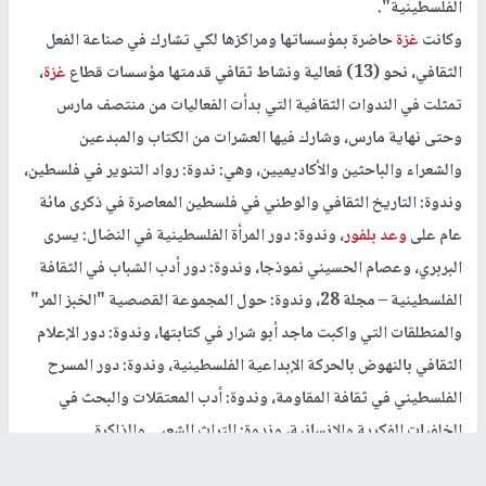
الفلسطينية".
وكانت
غزة
حاضرة بمؤسساتها ومراكزها لكي تشارك في صناعة الفعل
الثقافي، نحو (13) فعالية ونشاط ثقافي قدمتها مؤسسات قطاع
غزة
،
تمثلت في الندوات الثقافية التي بدأت الفعاليات من منتصف مارس
وحتى نهاية مارس، وشارك فيها العشرات من الكتاب والمبدعين
والشعراء والباحثين والأكاديميين، وهي: ندوة: رواد التنوير في فلسطين،
وندوة: التاريخ الثقافي والوطني في فلسطين المعاصرة في ذكرى مائة
عام على
وعد بلفور
، وندوة: دور المرأة الفلسطينية في النضال: يسرى
البربري، وعصام الحسيني نموذجا، وندوة: دور أدب الشباب في الثقافة
الفلسطينية – مجلة 28، وندوة: حول المجموعة القصصية "الخبز المر"
والمنطلقات التي واكبت ماجد أبو شرار في كتابتها، وندوة: دور الإعلام
الثقافي بالنهوض بالحركة الإبداعية الفلسطينية، وندوة: دور المسرح
الفلسطيني في ثقافة المقاومة، وندوة: أدب المعتقلات والبحث في
الخلفيات الفكرية والإنسانية، وندوة: التراث الشعبي والذاكرة
الفلسطينية. بالإضافة إلى: فعاليات يوم القراءة الوطني، وأمسية شعرية،