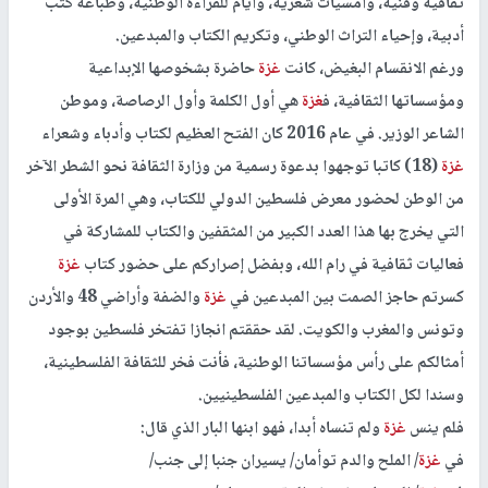
ثقافية وفنية، وأمسيات شعرية، وأيام للقراءة الوطنية، وطباعة كتب
أدبية، وإحياء التراث الوطني، وتكريم الكتاب والمبدعين.
ورغم الانقسام البغيض، كانت
غزة
حاضرة بشخوصها الإبداعية
ومؤسساتها الثقافية، ف
غزة
هي أول الكلمة وأول الرصاصة، وموطن
الشاعر الوزير. في عام 2016 كان الفتح العظيم لكتاب وأدباء وشعراء
غزة
(18) كاتبا توجهوا بدعوة رسمية من وزارة الثقافة نحو الشطر الآخر
من الوطن لحضور معرض فلسطين الدولي للكتاب، وهي المرة الأولى
التي يخرج بها هذا العدد الكبير من المثقفين والكتاب للمشاركة في
فعاليات ثقافية في رام الله، وبفضل إصراركم على حضور كتاب
غزة
كسرتم حاجز الصمت بين المبدعين في
غزة
والضفة وأراضي 48 والأردن
وتونس والمغرب والكويت. لقد حققتم انجازا تفتخر فلسطين بوجود
أمثالكم على رأس مؤسساتنا الوطنية، فأنت فخر للثقافة الفلسطينية،
وسندا لكل الكتاب والمبدعين الفلسطينيين.
فلم ينس
غزة
ولم تنساه أبدا، فهو ابنها البار الذي قال:
في
غزة
/ الملح والدم توأمان/ يسيران جنبا إلى جنب/