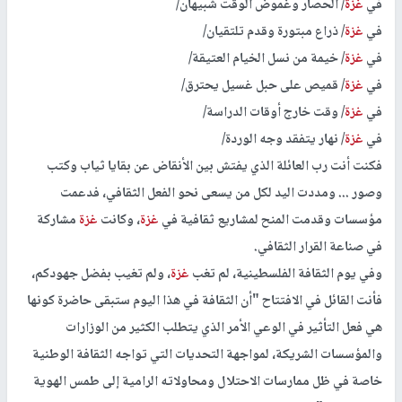
في
غزة
/ الحصار وغموض الوقت شبيهان/
في
غزة
/ ذراع مبتورة وقدم تلتقيان/
في
غزة
/ خيمة من نسل الخيام العتيقة/
في
غزة
/ قميص على حبل غسيل يحترق/
في
غزة
/ وقت خارج أوقات الدراسة/
في
غزة
/ نهار يتفقد وجه الوردة/
فكنت أنت رب العائلة الذي يفتش بين الأنقاض عن بقايا ثياب وكتب
وصور ... ومددت اليد لكل من يسعى نحو الفعل الثقافي، فدعمت
مؤسسات وقدمت المنح لمشاريع ثقافية في
غزة
، وكانت
غزة
مشاركة
في صناعة القرار الثقافي.
وفي يوم الثقافة الفلسطينية، لم تغب
غزة
، ولم تغيب بفضل جهودكم،
فأنت القائل في الافتتاح "أن الثقافة في هذا اليوم ستبقى حاضرة كونها
هي فعل التأثير في الوعي الأمر الذي يتطلب الكثير من الوزارات
والمؤسسات الشريكة، لمواجهة التحديات التي تواجه الثقافة الوطنية
خاصة في ظل ممارسات الاحتلال ومحاولاته الرامية إلى طمس الهوية