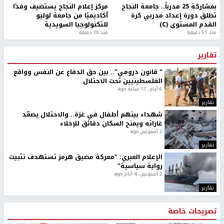
بمشاركة 25 مدرباً.. جامعة النجاح
مركز إعلام النجاح يستضيف وفدًا
تطلق دورة إعداد مدربي كرة
أكاديميًا من جامعة لوليو
القدم المستوى (C)
للتكنولوجيا السويدية
منذ 51 دقيقة
منذ 10 دقيقة
تقارير
" قانون درومي".. بين حق الدفاع عن النفس وواقع
الفلسطينيين تحت الاحتلال
6 أيام، 17 ساعة ago
تقارير
شهداء بينهم أطفال في غزة.. والاحتلال يصعّد
غاراته ويمنح السكان دقائق للإخلاء
2 أسبوعين ago
تقارير
الإعلام العبري: "معركة مضيق هرمز تستهدف تثبيت
رواية سياسية"
2 أسبوعين، 4 أيام ago
تقارير
تصريحات خاصة