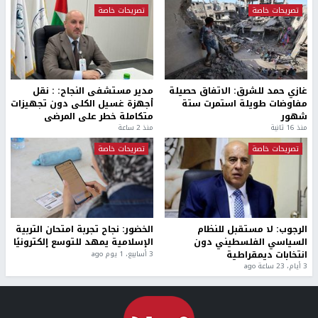
تصريحات خاصة
تصريحات خاصة
غازي حمد للشرق: الاتفاق حصيلة
مدير مستشفى النجاح: : نقل
مفاوضات طويلة استمرت ستة
أجهزة غسيل الكلى دون تجهيزات
شهور
متكاملة خطر على المرضى
منذ 16 ثانية
منذ 2 ساعة
تصريحات خاصة
تصريحات خاصة
الرجوب: لا مستقبل للنظام
الخضور: نجاح تجربة امتحان التربية
السياسي الفلسطيني دون
الإسلامية يمهد للتوسع إلكترونيًا
انتخابات ديمقراطية
3 أسابيع، 1 يوم ago
3 أيام، 23 ساعة ago