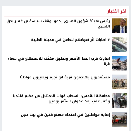
اخر الأخبار
رئيس هيئة شؤون الاسرى يدعو لوقف سياسة بن غفير بحق
الاسرى
٣ اصابات اثر تعرضهم للطعن في مدينة الطيبة
اصابات قرب الخط الأصفر وتحليق مكثف للاستطلاع في سماء
غزة
مستعمرون يهاجمون قرية ابو نجيم ويصيبون مواطنا
محافظة القدس: انسحاب قوات الاحتلال من مخيم قلنديا
وكفر عقب بعد عدوان استمر يومين
إصابة مواطنين في اعتداء مستوطنين في بيت دجن