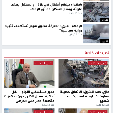
شهداء بينهم أطفال في غزة.. والاحتلال يصعّد
غاراته ويمنح السكان دقائق للإخلاء
منذ 11 ثانية
تقارير
الإعلام العبري: "معركة مضيق هرمز تستهدف تثبيت
رواية سياسية"
منذ 9 ثواني
تقارير
تصريحات خاصة
تصريحات خاصة
تصريحات خاصة
غازي حمد للشرق: الاتفاق حصيلة
مدير مستشفى النجاح: : نقل
مفاوضات طويلة استمرت ستة
أجهزة غسيل الكلى دون تجهيزات
شهور
متكاملة خطر على المرضى
منذ 12 ثانية
منذ 2 ساعة
تصريحات خاصة
تصريحات خاصة