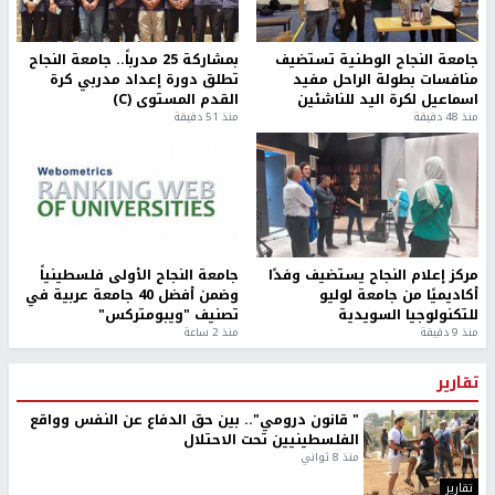
جامعة النجاح الوطنية تستضيف
بمشاركة 25 مدرباً.. جامعة النجاح
منافسات بطولة الراحل مفيد
تطلق دورة إعداد مدربي كرة
اسماعيل لكرة اليد للناشئين
القدم المستوى (C)
منذ 48 دقيقة
منذ 51 دقيقة
مركز إعلام النجاح يستضيف وفدًا
جامعة النجاح الأولى فلسطينياً
أكاديميًا من جامعة لوليو
وضمن أفضل 40 جامعة عربية في
للتكنولوجيا السويدية
تصنيف "ويبومتركس"
منذ 9 دقيقة
منذ 2 ساعة
تقارير
" قانون درومي".. بين حق الدفاع عن النفس وواقع
الفلسطينيين تحت الاحتلال
منذ 8 ثواني
تقارير