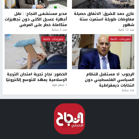
غازي حمد للشرق: الاتفاق حصيلة
مدير مستشفى النجاح: : نقل
مفاوضات طويلة استمرت ستة
أجهزة غسيل الكلى دون تجهيزات
شهور
متكاملة خطر على المرضى
منذ 12 ثانية
منذ 2 ساعة
تصريحات خاصة
تصريحات خاصة
الرجوب: لا مستقبل للنظام
الخضور: نجاح تجربة امتحان التربية
السياسي الفلسطيني دون
الإسلامية يمهد للتوسع إلكترونيًا
انتخابات ديمقراطية
1 شهر ago
منذ ساعة