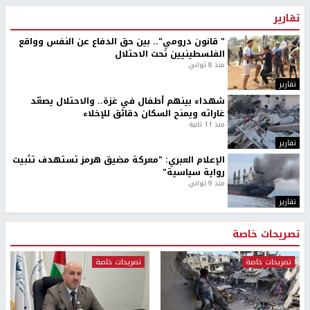
تقارير
" قانون درومي".. بين حق الدفاع عن النفس وواقع
الفلسطينيين تحت الاحتلال
منذ 8 ثواني
تقارير
شهداء بينهم أطفال في غزة.. والاحتلال يصعّد
غاراته ويمنح السكان دقائق للإخلاء
منذ 11 ثانية
تقارير
الإعلام العبري: "معركة مضيق هرمز تستهدف تثبيت
رواية سياسية"
منذ 9 ثواني
تقارير
تصريحات خاصة
تصريحات خاصة
تصريحات خاصة