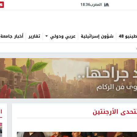
المغرب
18:36
البث
نيو 48
شؤون إسرائيلية
عربي ودولي
تقارير
أخبار جامعة 
تحدى الأرجنتين
ا