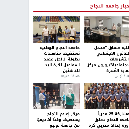
خبار جامعة النجاح
لبة مساق "مدخل
جامعة النجاح الوطنية
لقانون الاجتماعي
تستضيف منافسات
التشريعات
بطولة الراحل مفيد
لاجتماعية"يزورون مركز
اسماعيل لكرة اليد
ماية الأسرة
للناشئين
5 ثواني
منذ 48 دقيقة
بمشاركة 25 مدرباً..
مركز إعلام النجاح
امعة النجاح تطلق
يستضيف وفدًا أكاديميًا
ورة إعداد مدربي كرة
من جامعة لوليو