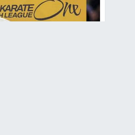
اللاعبة الفلسطينية مريم بشارات تتأ
النجاح الإخباري -
واصلت لاعبة منتخبنا الوطني الفل
اللافت، بعدما حجزت مقعدها في المباراة النهائية لب