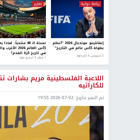
رياضة دولية
تقارير
إنفانتينو: مونديال 2026 "أعظم
نسخة الـ 48 منتخباً.. لماذا 
بطولة كأس عالم في التاريخ"
كأس العالم 2026 الأغرب 
في تاريخ كرة القدم؟
2 أسبوعين، 4 أيام ago
1 شهر، 3 أسابيع ago
اللاعبة الفلسطينية مريم بشارات ت
للكاراتيه
تم النشر بتاريخ:
2026-07-02 19:55