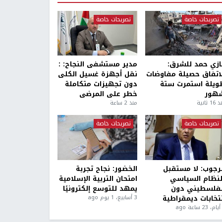
تصريحات خاصة
تصريحات خاصة
ازي حمد للشرق:
مدير مستشفى النجاح: :
لاتفاق حصيلة مفاوضات
نقل أجهزة غسيل الكلى
ويلة استمرت ستة
دون تجهيزات متكاملة
هور
خطر على المرضى
1 ثانية
منذ 2 ساعة
تصريحات خاصة
تصريحات خاصة
لرجوب: لا مستقبل
الخضور: نجاح تجربة
لنظام السياسي
امتحان التربية الإسلامية
لفلسطيني دون
يمهد للتوسع إلكترونيًا
نتخابات ديمقراطية
3 أسابيع، 1 يوم ago