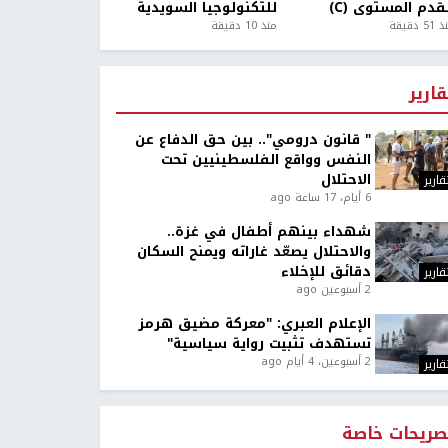
قدم المستوى (C)
للتكنولوجيا السويدية
5 دقيقة
منذ 10 دقيقة
قارير
" قانون درومي".. بين حق الدفاع عن
النفس وواقع الفلسطينيين تحت
الاحتلال
قارير
6 أيام، 17 ساعة ago
شهداء بينهم أطفال في غزة..
والاحتلال يصعّد غاراته ويمنح السكان
دقائق للإخلاء
قارير
2 أسبوعين ago
الإعلام العبري: "معركة مضيق هرمز
تستهدف تثبيت رواية سياسية"
2 أسبوعين، 4 أيام ago
قارير
صريحات خاصة