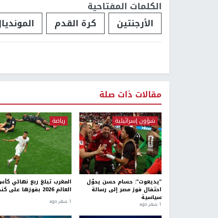
الكلمات المفتاحية
الأرجنتين
كرة القدم
المونديا
مقالات ذات صلة
شؤون إسرائيلية
رياضة
"يديعوت": حسام حسن يحوّل
المغرب تبلغ ربع نهائي كأ
احتفال فوز مصر إلى رسالة
العالم 2026 بفوزها على كندا
سياسية
1 شهر ago
1 شهر ago