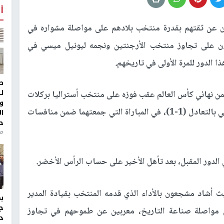
أ
 عن ثقتهم بقدرة منتخب بلادهم على مواصلة مشواره في
اعنة" قادرون على تجاوز منتخب الأرجنتين ونجمه ليونيل ميسي في
ط
ل
ثمن نهائي كأس العالم عقب فوزه على منتخب أستراليا بركلات
و
الترجيح (4-2)، بعد انتهاء الوقتين الأصلي والإضافي بالتعادل (1-1)، في المباراة التي جمعتهما ضمن منافسات
ا
ح
منذ 
الدور المقبل، بعد تأهل الأخير على حساب الرأس الأخضر.
 أشاد مشجعون بالأداء الذي قدمه المنتخب بقيادة المدير
ج
 مواصلة صناعة التاريخ، معربين عن طموحهم في تجاوز
د