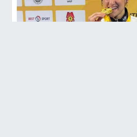
هل إلى نهائي بطولة الدوري العالمي للكاراتيه
سطيني للكاراتيه وبطلة العالم مريم أمين بشارات تألقها
طولة الدوري العالمي للكاراتيه المقامة في بوريتش – كرواتيا،