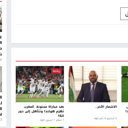
ل
غ
ا
ط
ش
منذ 6
رياضة
ا
ل
س
الانتصار الآخر...
بعد مباراة مجنونة: المغرب
ا
تهزم هولندا وتتأهل إلى دور
ا
الـ16
3 أسابيع، 4 أيام ago
3 أيام، 23 ساعة ago
1 شهر، 1 اسبوع. ago