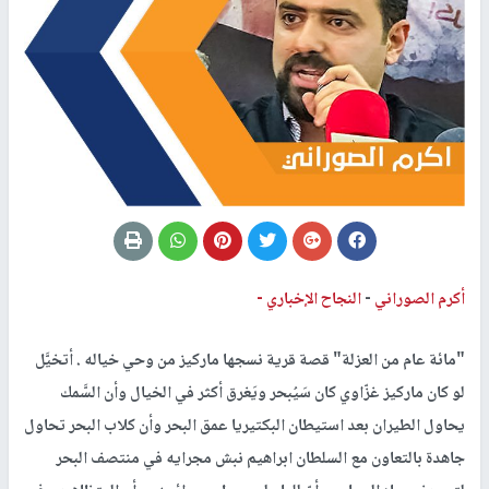
أكرم الصوراني
-
النجاح الإخباري -
"مائة عام من العزلة" قصة قرية نسجها ماركيز من وحي خياله . أتخيَّل
لو كان ماركيز غزّاوي كان سَيُبحر ويَغرق أكثر في الخيال وأن السَّمك
يحاول الطيران بعد استيطان البكتيريا عمق البحر وأن كلاب البحر تحاول
جاهدة بالتعاون مع السلطان ابراهيم نبش مجرايه في منتصف البحر