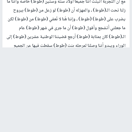
مع أن التجربة أثبتت أننا جميعاً أولاد سته وستين (طوط) خاصه وأننا ما
زلنا تحت الـ(طوط) ، والمهزله أن (طوط) لو زعل من (طوط) بيروح
يضرب على (طوط) (طوط) ، وإننا هُنا لا نُعفي (طوط) من (طوط) لكن
ما جعلني أتشجع وأقول (طوط) أن ما جرى في شهر (طوط) عام
الـ(طوط) كان بمثابة (طوط) أرجع قضيتنا الوطنية عشرين (طوط) إلى
الوراء ويبدو أننا وصلنا لمرحله بنت (طوط) سقطت فيها عن الجميع
ورقة (الطوط) .
رابط قصير
https://nn.najah.edu/26AI/
الكلمات المفتاحية
أكرم الصوراني