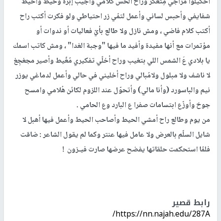
أحكيلوا مزاجي مِتعَكِّر وراح ألحس كلامي وأجيب إبرة وخيط وأخيّط
شفايفي وأحبس لساني وأعمل لتمّي زر احتياطي ولو فكرت أكتب راح
أكتب كلام فاضي ، ومش نازل ولا طالع بأيّ فعاليات أو ندوات أو
مؤتمرات مع أنها مفيدة وأفيد ما فيها "وجبة الغدا" ، ومش كاتب اسمك
يا بلادي عَ الشمس اللي بتغيب وراح أخلّي تفكيري مُغّيط وأصير مجغجِغ
لا ناشف ولا مبلول ولامُبالي وراح أخليني في حالي وأعمل لدماغي يوزر
نيم والباسورد (وأنا مالي) وأتحوّل عند اللزوم لكائن هُلامي وامسح
جوخ وأوزّع ابتسامات صفرا ع البارد وع الحامي .
من يوم وطالع راح أمشي الحيط وأصاحب الحيط وأعمل فيها أهبل لا
شايل السلّم بالعرض ولا عامل فيها عنتر وكما لم يقول الشاعر : ضاقت
فلمّا استحكمت حلقاتها يفضح عرضها صارت فيـزون !
رابط قصير
https://nn.najah.edu/287A/