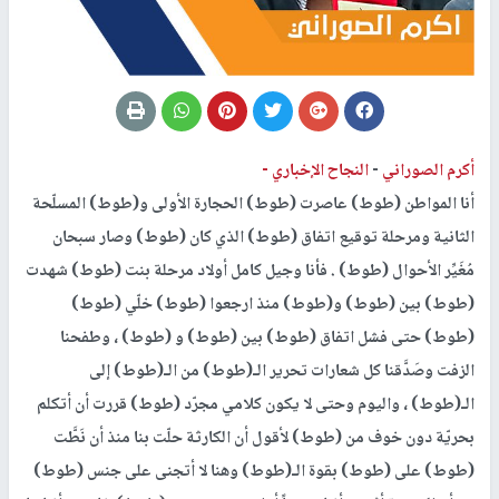
أكرم الصوراني
-
النجاح الإخباري -
أنا المواطن (طوط) عاصرت (طوط) الحجارة الأولى و(طوط) المسلّحة
الثانية ومرحلة توقيع اتفاق (طوط) الذي كان (طوط) وصار سبحان
مُغَيِّر الأحوال (طوط) . فأنا وجيل كامل أولاد مرحلة بنت (طوط) شهدت
(طوط) بين (طوط) و(طوط) منذ ارجعوا (طوط) خلّي (طوط)
(طوط) حتى فشل اتفاق (طوط) بين (طوط) و (طوط) ، وطفحنا
الزفت وصَدَّقنا كل شعارات تحرير الـ(طوط) من الـ(طوط) إلى
الـ(طوط) ، واليوم وحتى لا يكون كلامي مجرّد (طوط) قررت أن أتكلم
بحريّة دون خوف من (طوط) لأقول أن الكارثة حلّت بنا منذ أن نَطَّت
(طوط) على (طوط) بقوة الـ(طوط) وهنا لا أتجنى على جنس (طوط)