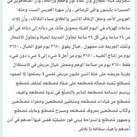
لتصريف مياه المجاري وأنّ للماء لون وطعم ورائحه ، وأن المتظاهرين في
المسيرات يلبسون واقي للرصاص ، وأن سهرة العريس السبت وحنّة
العروس الأحد وحفل الزفاف الاثنين والطلاق مساء الثلاثاء ، وأن ثلاث
ساعات كهرباء في اليوم كفيله بتحويل ملّتك من ديانه إلى ديانه في أقل
من ٢٤ ساعة وفي كل ٢٤ ساعة تحاول المدينة الحياة وتحاول الانتحار
وتُقيَّد الجريمة ضد مجهول . خيال يفوق ٣٦٥٠ يوم فوق الخيال ، ٣٦٥٠
يوم من إنتاج الخيبه ، ٣٦٥٠ يوم من أجل لا شيء إلى لا شيء دون شيء
فقط ٣٦٥٠ يوم من صناعة الوهم ومحض خيال مريض في الاستقلال
بقرية مريضه على جثة اتنين مليون مريض نفسي لا يصلحوا إلا لصمود
مُصطَنَع يُشبه ضحكه مُصطنعه على شفاه مُصطنعه لمثقف مُصطنع
يبتسم ابتسامه مُصطنعه لشاعر بالتصنُّع في ندوة مُصطنعه ولفيف
مُصطنع من قيادات مُصطنعه ومثقفين مُصطنعين وشعراء مُصطنعين
وكُتّاب مُصطنعين بحروف مُصطنعه ومسرح مُصطنع ومايك مُصطنع
وجمهور مُصطنع واستراحة بيتي فور حقيقيّه هَمَسَ فيها أحدهم في أذن
أحدهم يا هيك سخافه يا بلاش .