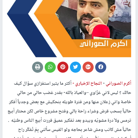
أكرم الصوراني
-
النجاح الإخباري -
أكثر ما يثير استفزازي سؤال كيف
حالك ؟ ليس لاني غزّاوي –والعياذ بالله- بقدر غضب حالي من حالي
خاصة واني زعلان منها ومن فترة طويله بنحكيش مع بعض وجدياً أفكر
حالياً بسحب قرض وشراء راحة بالي وفتح مشروع خاص لكن محتار أبيع
ترمس ولاّ درة مشويّه ويبدو بعد تفكير عميق قررت أبيع الناس وطنيّه .
حالياً مش كاتب ومش شاعر بحاجه ولو الفيس سألني بِمَ تُفكّر راح