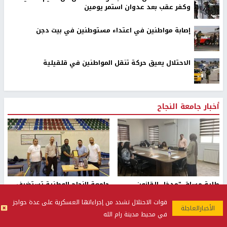
وكفر عقب بعد عدوان استمر يومين
إصابة مواطنين في اعتداء مستوطنين في بيت دجن
الاحتلال يعيق حركة تنقل المواطنين في قلقيلية
أخبار جامعة النجاح
طلبة مساق "مدخل للقانون
جامعة النجاح الوطنية تستضيف
الاجتماعي والتشريعات
منافسات بطولة الراحل مفيد
قوات الاحتلال تشدد من إجراءاتها العسكرية على عدة حواجز
الاجتماعية"يزورون مركز حماية
اسماعيل لكرة اليد للناشئين
الأسرة
منذ 48 دقيقة
في محيط مدينة رام الله
منذ ثانية