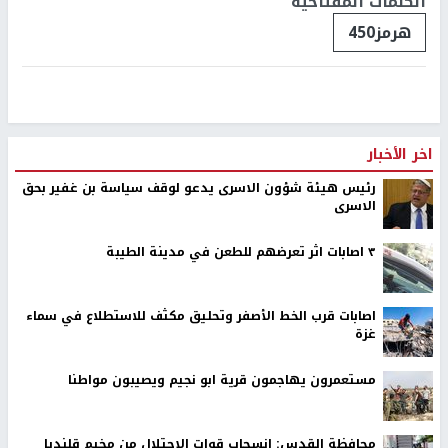
الكلمات المفتاحية
هرمز450
اخر الأخبار
رئيس هيئة شؤون الاسرى يدعو لوقف سياسة بن غفير بحق
الاسرى
٣ اصابات اثر تعرضهم للطعن في مدينة الطيبة
اصابات قرب الخط الأصفر وتحليق مكثف للاستطلاع في سماء
غزة
مستعمرون يهاجمون قرية ابو نجيم ويصيبون مواطنا
محافظة القدس: انسحاب قوات الاحتلال من مخيم قلنديا