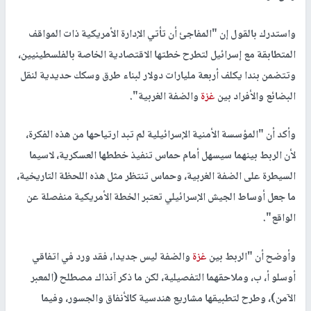
واستدرك بالقول إن "المفاجئ أن تأتي الإدارة الأمريكية ذات المواقف
المتطابقة مع إسرائيل لتطرح خطتها الاقتصادية الخاصة بالفلسطينيين،
وتتضمن بندا يكلف أربعة مليارات دولار لبناء طرق وسكك حديدية لنقل
البضائع والأفراد بين
غزة
والضفة الغربية".
وأكد أن "المؤسسة الأمنية الإسرائيلية لم تبد ارتياحها من هذه الفكرة،
لأن الربط بينهما سيسهل أمام حماس تنفيذ خططها العسكرية، لاسيما
السيطرة على الضفة الغربية، وحماس تنتظر مثل هذه اللحظة التاريخية،
ما جعل أوساط الجيش الإسرائيلي تعتبر الخطة الأمريكية منفصلة عن
الواقع".
وأوضح أن "الربط بين
غزة
والضفة ليس جديدا، فقد ورد في اتفاقي
أوسلو أ، ب، وملاحقهما التفصيلية، لكن ما ذكر آنذاك مصطلح (المعبر
الآمن)، وطرح لتطبيقها مشاريع هندسية كالأنفاق والجسور، وفيما