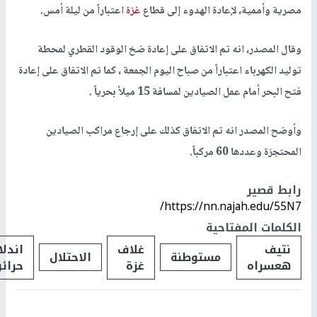
مصرية وأممية، لإعادة الهدوء إلى قطاع
غزة
اعتباراً من ليلة أمس.
وقال المصدر، انه تم الاتفاق على إعادة ضخ الوقود القطري لمحطة
توليد الكهرباء اعتباراً من صباح اليوم الجمعة ، كما تم الاتفاق على إعادة
فتح البحر أمام عمل الصيادين لمسافة 15 ميلأ بحرياً .
وأوضح المصدر انه تم الاتفاق كذلك على إرجاع مراكب الصيادين
المحتجزة وعددها 60 مركباً.
رابط قصير
https://nn.najah.edu/55N7/
الكلمات المفتاحية
نتيف
غلاف
اندلا
مستوطنة
الاحتلال
هعسراه
غزة
حرائ