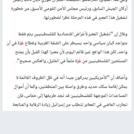
وفي هذا السياق، حذرعضو الكنيست الجنرال عوزي ديان نائب رئيس
أركان الجيش السابق، ورئيس مجلس الأمن القومي الأسبق، من خطورة
تشغيل هذا المعبر في هذه المرحلة نظرا لخطورتها.
وقال إن "تشغيل المعبر لأغراض اقتصادية للفلسطينيين يتم فقط
بتواجد كيان سياسي واحد يسيطر على الضفة الغربية وقطاع
غزة
في آن
واحد، لكن هذا الواقع غير قائم اليوم، لأن معبرا كهذا كفيل بأن يمنح
المسلحين الفلسطينيين من
غزة
ملجأ في الخليل، والعكس صحيح".
وأضاف أن "الأمريكيين يدركون جيدا أنه في ظل الظروف القائمة لا
يمكن إقامة سكك حديد وطرق واصلة بين المنطقتين، وكما أن أموال
المساعدات الموجهة للفلسطينيين قد تجد طريقها إلى حماس، فإن
تجارب الماضي في المعابر تتطلب من إسرائيل زيادة الرقابة والمتابعة
الأمنية".
من جانبه قال الجنرال غيورا آيلاند الرئيس السابق لمجلس الأمن القومي