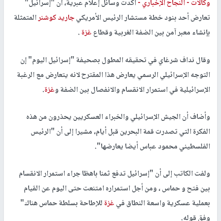
وكالات -
النجاح الإخباري -
أكدت وسائل إعلام عبرية، أن "إسرائيل"
تعارض أحد بنود خطة مستشار الرئيس الأمريكي
جاريد كوشنر
المتمثلة
بإنشاء معبر آمن بين الضفة الغربية وقطاع
غزة
.
وقال نداف شرغاي في تحقيقه المطول بصحيفة "إسرائيل اليوم" إن
التوجه الإسرائيلي الرسمي يعارض هذا المقترح لانه يتعارض مع الرغبة
الإسرائيلية في استمرار الانقسام والانفصال بين الضفة و
غزة
.
وأضاف أن الجيش الإسرائيلي والخبراء العسكريين يحذرون من هذه
الفكرة التي تصدرت قمة البحرين قبل أيام، مشيرا إلى أن "الرئيس
الفلسطيني محمود عباس أيضا يعارضها".
ولفت الكاتب إلى أن "إسرائيل تدفع ثمنا باهظا جراء استمرار الانقسام
بين فتح و حماس ، ومن أجل استمراره امتنعت حتى اليوم عن القيام
بعملية عسكرية واسعة النطاق في
غزة
للإطاحة بسلطة حماس هناك"
وفق قوله.