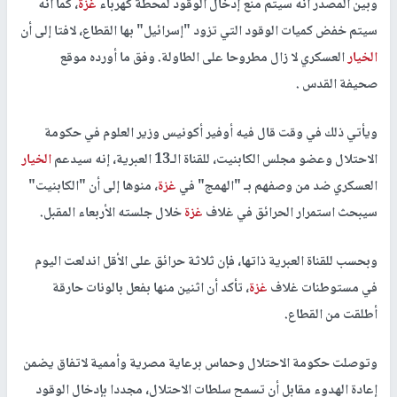
وبين المصدر أنه سيتم منع إدخال الوقود لمحطة كهرباء
غزة
، كما أنه
سيتم خفض كميات الوقود التي تزود "إسرائيل" بها القطاع، لافتا إلى أن
الخيار
العسكري لا زال مطروحا على الطاولة. وفق ما أورده موقع
صحيفة القدس .
ويأتي ذلك في وقت قال فيه أوفير أكونيس وزير العلوم في حكومة
الاحتلال وعضو مجلس الكابنيت، للقناة الـ13 العبرية، إنه سيدعم
الخيار
العسكري ضد من وصفهم بـ "الهمج" في
غزة
، منوها إلى أن "الكابنيت"
سيبحث استمرار الحرائق في غلاف
غزة
خلال جلسته الأربعاء المقبل.
وبحسب للقناة العبرية ذاتها، فإن ثلاثة حرائق على الأقل اندلعت اليوم
في مستوطنات غلاف
غزة
، تأكد أن اثنين منها بفعل بالونات حارقة
أطلقت من القطاع.
وتوصلت حكومة الاحتلال وحماس برعاية مصرية وأممية لاتفاق يضمن
إعادة الهدوء مقابل أن تسمح سلطات الاحتلال، مجددا بإدخال الوقود