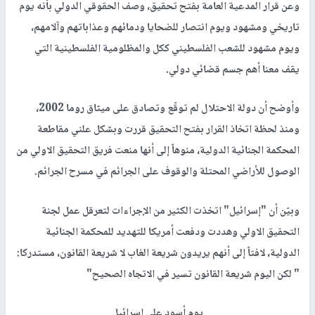
وعن قرار المدعية العامة بفتح تحقيق، وصف الحقوقي الدولي بأنه يوم
تاريخي ومشهود ويوم انتصار للضحايا ودمائهم وعذاباتهم وآلامهم،
ويوم مشهود للشعب الفلسطيني ككل والمظلومية الفلسطينية التي
يقف معنا أهم جسم قضائي دولي.
وأوضح أن دولة الاحتلال لم توقّع وتصادق على ميثاق روما 2002،
ومنذ لحظة اتخاذ القرار بفتح التحقيق قررت وبشكل علني مقاطعة
المحكمة الجنائية الدولية، منوهاً إلى أنها منعت فريق التحقيق الاولي من
الوصول للأراضي المحتلة والوقوف على الجرائم في مسرح الجرائم.
وبيّن أن "إسرائيل" اتخذت الكثير من الإجراءات لتعرقل عمل لجنة
التحقيق الاولي وهددت ودفعت أمريكا للتهديد للمحكمة الجنائية
الدولية، لافتاً إلى أنهم يريدون شريعة الغاب لا شريعة القانون، مستدركا:
" لكن اليوم شريعة القانون تسير في الاتجاه الصحيح"
يوم أسود على إسرائيل