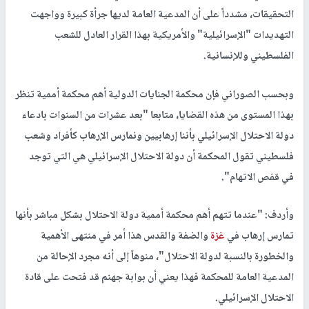
التحقيقات، مشدداً على أن المدعية العامة لديها جرأة كبيرة وواجهت
التهديدات "الإسرائيلية" والأمريكية بهذا القرار العادل للشعب
الفلسطيني وللإنسانية.
وبحسب الصوراني فإن محكمة الجنايات الدولية أهم محكمة أممية تنظر
بهذا المستوى من هذه القضايا، متابعا "بعد عشرات من السنوات بادعاء
دولة الاحتلال الإسرائيلي بأننا إرهابيين ونمارس الإرهاب كأفراد وشعب
فلسطيني تقول المحكمة أن دولة الاحتلال الإسرائيلي هي التي توجد
في قفص الاتهام".
وأردف: "عندما تتهم أهم محكمة أممية دولة الاحتلال بشكل مباشر بأنها
تمارس إرهاب في
غزة
والضفة والقدس هذا أمر في منتهى الأهمية
والخطورة بالنسبة لدولة الاحتلال"، منوهاً إلى أنه مجرد الإحالة من
المدعية العامة للمحكمة فهذا يعني أن بوابة جهنم قد فتحت على قادة
الاحتلال الإسرائيلي.