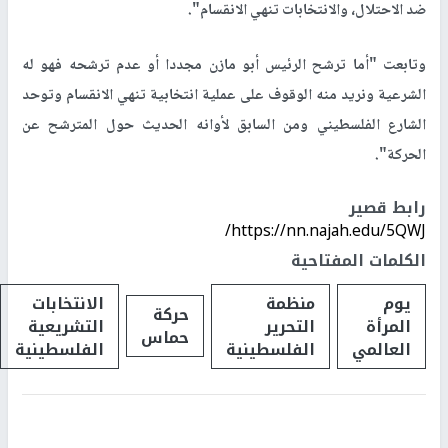
ضد الاحتلال، والانتخابات تنهي الانقسام".
وتابعت "أما ترشح الرئيس أبو مازن مجددا أو عدم ترشحه فهو له
الشرعية ونريد منه الوقوف على عملية انتخابية تنهي الانقسام وتوحد
الشارع الفلسطيني ومن السابق لأوانه الحديث حول المترشح عن
الحركة".
رابط قصير
https://nn.najah.edu/5QWJ/
الكلمات المفتاحية
يوم
منظمة
الانتخابات
حركة
المرأة
التحرير
التشريعية
حماس
العالمي
الفلسطينية
الفلسطينية