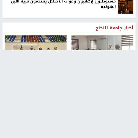
مستوطنون إرهابيون وقوات الاحتلال يقتحمون قرية اللبن
الشرقية
أخبار جامعة النجاح
طلبة مساق "مدخل للقانون
جامعة النجاح الوطنية تستضيف
الاجتماعي والتشريعات
منافسات بطولة الراحل مفيد
الاجتماعية"يزورون مركز حماية
اسماعيل لكرة اليد للناشئين
الأسرة
منذ 48 دقيقة
منذ ثانية