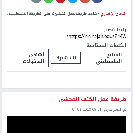
النجاح الإخباري -
شاهد طريقة عمل الششبرك على الطريقة الفلسطينية.
رابط قصير
https://nn.najah.edu/744W/
الكلمات المفتاحية
المطبخ
أشهى
الششبرك
الفلسطيني
المأكولات
طريقة عمل الكتف المحشي
تم النشر بتاريخ:
2020-09-21 01:02