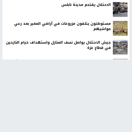
الاحتلال يقتحم مدينة نابلس
مستوطنون يتلفون مزروعات في أراضي المغير بعد رعي
مواشيهم
جيش الاحتلال يواصل نسف المنازل واستهداف خيام النازحين
في قطاع غزة
الاحتلال يستولي على منزل في عرابة جنوب جنين ويحوّله
إلى ثكنة عسكرية
الاحتلال يطلق النار على راعٍ ويقتل ثلاثة من أغنامه غرب
الخليل
وفاة سفير فلسطين لدى مصر دياب اللوح في القاهرة
ألمانيا تسجل نحو 11.9 ألف وفاة مرتبطة بموجة الحر الشديد