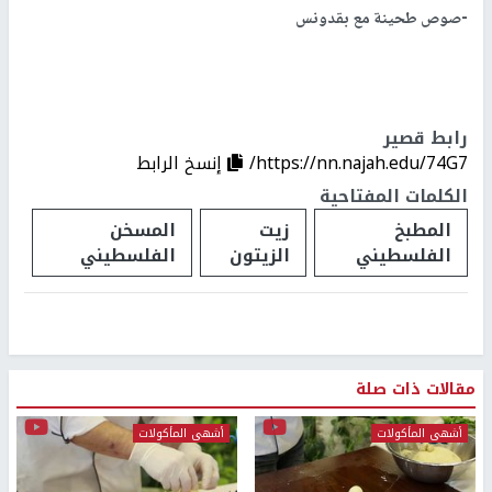
-صوص طحينة مع بقدونس
رابط قصير
https://nn.najah.edu/74G7/
إنسخ الرابط
الكلمات المفتاحية
المطبخ
زيت
المسخن
الفلسطيني
الزيتون
الفلسطيني
مقالات ذات صلة
أشهى المأكولات
أشهى المأكولات