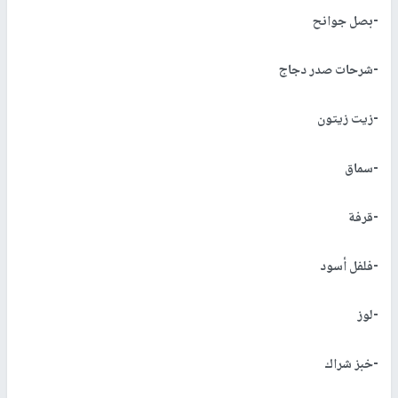
-بصل جوانح
-شرحات صدر دجاج
-زيت زيتون
-سماق
-قرفة
-فلفل أسود
-لوز
-خبز شراك