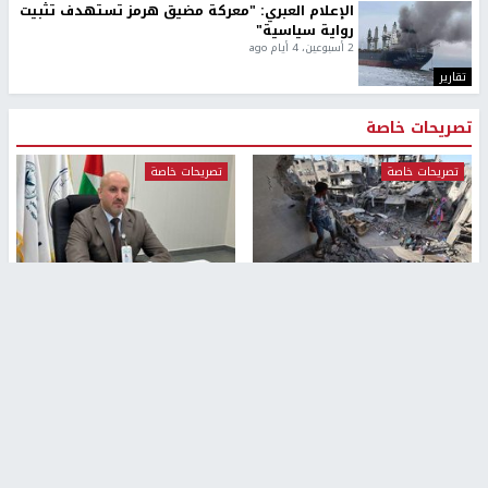
الإعلام العبري: "معركة مضيق هرمز تستهدف تثبيت
رواية سياسية"
2 أسبوعين، 4 أيام ago
تقارير
تصريحات خاصة
تصريحات خاصة
تصريحات خاصة
غازي حمد للشرق: الاتفاق حصيلة
مدير مستشفى النجاح: : نقل
مفاوضات طويلة استمرت ستة
أجهزة غسيل الكلى دون تجهيزات
شهور
متكاملة خطر على المرضى
منذ 16 ثانية
منذ 2 ساعة
تصريحات خاصة
تصريحات خاصة