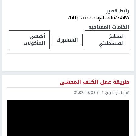
رابط قصير
https://nn.najah.edu/744W/
الكلمات المفتاحية
المطبخ
أشهى
الششبرك
الفلسطيني
المأكولات
طريقة عمل الكتف المحشي
تم النشر بتاريخ:
2020-09-21 01:02