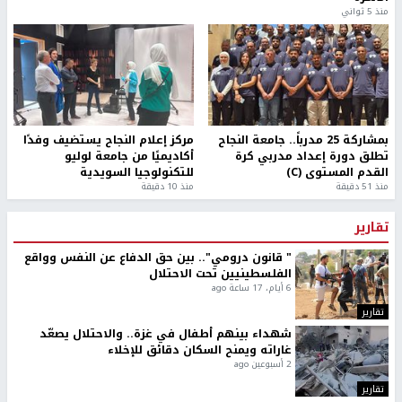
منذ 5 ثواني
بمشاركة 25 مدرباً.. جامعة النجاح
مركز إعلام النجاح يستضيف وفدًا
تطلق دورة إعداد مدربي كرة
أكاديميًا من جامعة لوليو
القدم المستوى (C)
للتكنولوجيا السويدية
منذ 51 دقيقة
منذ 10 دقيقة
تقارير
" قانون درومي".. بين حق الدفاع عن النفس وواقع
الفلسطينيين تحت الاحتلال
6 أيام، 17 ساعة ago
تقارير
شهداء بينهم أطفال في غزة.. والاحتلال يصعّد
غاراته ويمنح السكان دقائق للإخلاء
2 أسبوعين ago
تقارير