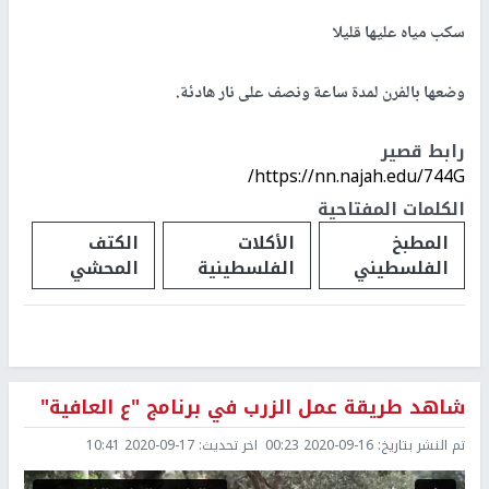
سكب مياه عليها قليلا
وضعها بالفرن لمدة ساعة ونصف على نار هادئة.
رابط قصير
https://nn.najah.edu/744G/
الكلمات المفتاحية
المطبخ
الأكلات
الكتف
الفلسطيني
الفلسطينية
المحشي
شاهد طريقة عمل الزرب في برنامج "ع العافية"
تم النشر بتاريخ:
2020-09-16 00:23
اخر تحديث:
2020-09-17 10:41