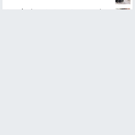
نادي الأسير: الاحتلال يتحمل مسؤولية حياة الأسير أبو صفية
ويطالب بتدخل دولي عاجل
الاحتلال يخطر بإخلاء 4 مساكن ومنشآت في خلة الضبع
بمسافر يطا
الاحتلال يقتحم مخيم عسكر شرق نابلس
مستوطنون يسيّجون أراضي في الأغوار الشمالية
أخبار جامعة النجاح