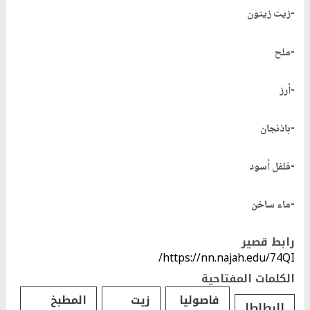
-زيت زيتون
-ملح
-أرز
-باذنجان
-فلفل أسود
-ماء ساخن
رابط قصير
https://nn.najah.edu/74QI/
الكلمات المفتاحية
فاصوليا
زيت
المطبخ
البطاطا