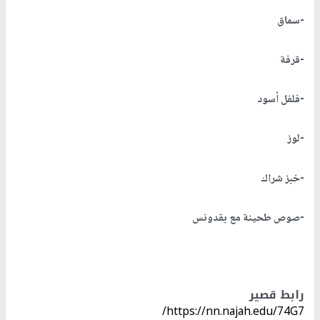
-سماق
-قرفة
-فلفل أسود
-لوز
-خبز شراك
-صوص طحينة مع بقدونس
رابط قصير
https://nn.najah.edu/74G7/