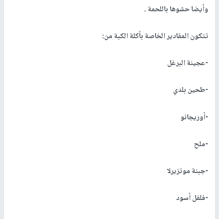
وأيضا حشوها باللحمة .
تتكون المقادير الخاصة بأكلة الكبة من:
-عجينة البرغل
-طحين بلدي
-أوريجانو
-ملح
-جبنة موتزيرلا
-فلفل أسود