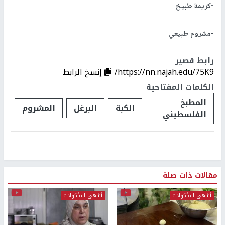
-كريمة طبيخ
-مشروم طبيعي
رابط قصير
https://nn.najah.edu/75K9/
إنسخ الرابط
الكلمات المفتاحية
المطبخ
الكبة
البرغل
المشروم
الفلسطيني
مقالات ذات صلة
أشهى المأكولات
أشهى المأكولات