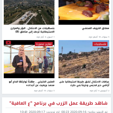
معلاق الخروف المحشي
بتسهيلات من الاحتلال.. البؤر والمزارع
الاستيطانية تزحف إلى مناطق (B)
5 سنوات، 10 أشهر ago
1 اسبوع.، 4 أيام ago
فلسطينيات
تقارير مصورة
جرافات الاحتلال تشق طريقا استيطانيا على
الملبن الخليلي .. مهنةٌ توارثها الحاج أبو
أراضي دير قديس وخربثا بني حارث
محمد بريغيث عن أجداده
2 أسبوعين، 4 أيام ago
5 سنوات، 10 أشهر ago
شاهد طريقة عمل الزرب في برنامج "ع العافية"
تم النشر بتاريخ:
2020-09-16 00:23
اخر تحديث:
2020-09-17 10:41