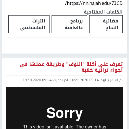
https://nn.najah.edu/73CD/
الكلمات المفتاحية
فضائية
برنامج
التراث
النجاح
عالعافية
الفلسطيني
تعرف على أكلة "اللوف" وطريقة عملها في
أجواء تراثية خلابة
تم النشر بتاريخ:
2020-09-14 10:21
اخر تحديث:
2020-09-14 19:50