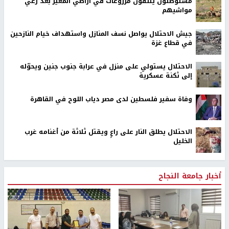
مستوطنون يتلفون مزروعات في أراضي المغير بعد رعي
مواشيهم
جيش الاحتلال يواصل نسف المنازل واستهداف خيام النازحين
في قطاع غزة
الاحتلال يستولي على منزل في عرابة جنوب جنين ويحوّله
إلى ثكنة عسكرية
وفاة سفير فلسطين لدى مصر دياب اللوح في القاهرة
الاحتلال يطلق النار على راعٍ ويقتل ثلاثة من أغنامه غرب
الخليل
أخبار جامعة النجاح