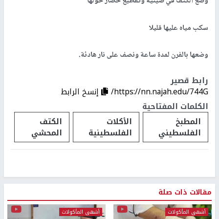
وضع الكتف في صينية وتقطيع خضار حولها
سكب مياه عليها قليلا
وضعها بالفرن لمدة ساعة ونصف على نار هادئة.
رابط قصير
https://nn.najah.edu/744G/
إنسخ الرابط
الكلمات المفتاحية
المطبخ
الأكلات
الكتف
الفلسطيني
الفلسطينية
المحشي
مقالات ذات صلة
أشهى المأكولات
أشهى المأكولات