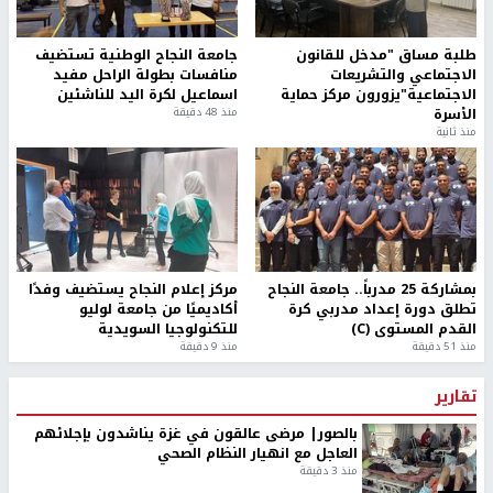
طلبة مساق "مدخل للقانون
جامعة النجاح الوطنية تستضيف
الاجتماعي والتشريعات
منافسات بطولة الراحل مفيد
الاجتماعية"يزورون مركز حماية
اسماعيل لكرة اليد للناشئين
الأسرة
منذ 48 دقيقة
منذ ثانية
بمشاركة 25 مدرباً.. جامعة النجاح
مركز إعلام النجاح يستضيف وفدًا
تطلق دورة إعداد مدربي كرة
أكاديميًا من جامعة لوليو
القدم المستوى (C)
للتكنولوجيا السويدية
منذ 51 دقيقة
منذ 9 دقيقة
تقارير
بالصور| مرضى عالقون في غزة يناشدون بإجلائهم
العاجل مع انهيار النظام الصحي
منذ 3 دقيقة