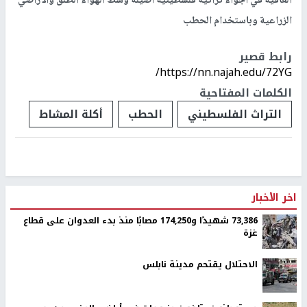
العافية في أجواء تراثية فلسطينية أصيلة وسط الهواء الطلق والأراضي
الزراعية وباستخدام الحطب
رابط قصير
https://nn.najah.edu/72YG/
الكلمات المفتاحية
التراث الفلسطيني
الحطب
أكلة المشاط
اخر الأخبار
73,386 شهيدًا و174,250 مصابًا منذ بدء العدوان على قطاع
غزة
الاحتلال يقتحم مدينة نابلس