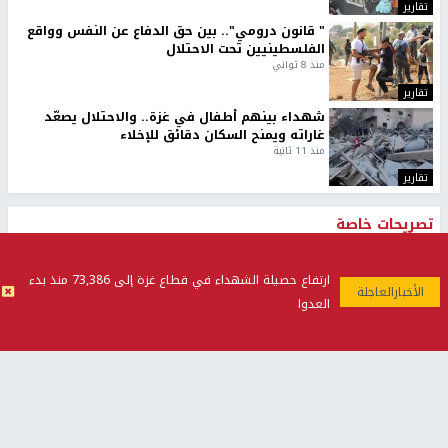
تقارير
" قانون درومي".. بين حق الدفاع عن النفس وواقع
الفلسطينيين تحت الاحتلال
منذ 8 ثواني
تقارير
شهداء بينهم أطفال في غزة.. والاحتلال يصعّد
غاراته ويمنح السكان دقائق للإخلاء
منذ 11 ثانية
تقارير
تصريحات خاصة
تصريحات خاصة
تصريحات خاصة
ارتفاع حصيلة الشهداء في قطاع غزة إلى 73,386 منذ بدء
العدوا
غازي حمد للشرق: الاتفاق حصيلة
مدير مستشفى النجاح: : نقل
مفاوضات طويلة استمرت ستة
أجهزة غسيل الكلى دون تجهيزات
شهور
متكاملة خطر على المرضى
منذ 12 ثانية
منذ 2 ساعة