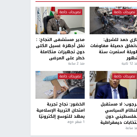
تصريحات خاصة
تصريحات خاصة
ازي حمد للشرق:
مدير مستشفى النجاح: :
لاتفاق حصيلة مفاوضات
نقل أجهزة غسيل الكلى
ويلة استمرت ستة
دون تجهيزات متكاملة
هور
خطر على المرضى
1 ثانية
منذ 2 ساعة
تصريحات خاصة
تصريحات خاصة
لرجوب: لا مستقبل
الخضور: نجاح تجربة
لنظام السياسي
امتحان التربية الإسلامية
لفلسطيني دون
يمهد للتوسع إلكترونيًا
نتخابات ديمقراطية
1 شهر ago
ذ ساعة