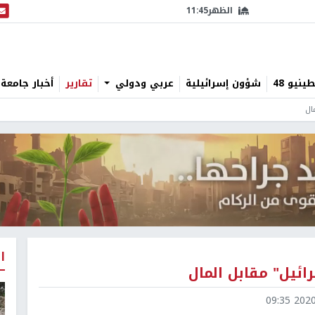
الظهر
11:45
البث
نيو 48
شؤون إسرائيلية
عربي ودولي
تقارير
أخبار جامعة 
ال
ا
ائيل" مقابل المال
2020-1