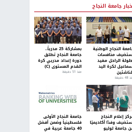
خبار جامعة النجاح
امعة النجاح الوطنية
بمشاركة 25 مدرباً..
ستضيف منافسات
جامعة النجاح تطلق
طولة الراحل مفيد
دورة إعداد مدربي كرة
سماعيل لكرة اليد
القدم المستوى (C)
لناشئين
منذ 51 دقيقة
4 دقيقة
كز إعلام النجاح
جامعة النجاح الأولى
ستضيف وفدًا أكاديميًا
فلسطينياً وضمن أفضل
ن جامعة لوليو
40 جامعة عربية في