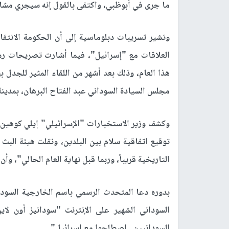
ما جرى في أبوظبي، واكتفى بالقول إنه سيجري مشا
وتشير تسريبات دبلوماسية إلى أن الحكومة الانتقال
العلاقات مع "إسرائيل"، فيما أشارت تصريحات رسم
هذا العام، وذلك بعد أشهر من اللقاء المثير للجدل ب
مجلس السيادة السوداني عبد الفتاح البرهان، بمدينة
وكشف وزير الاستخبارات "الإسرائيلي" إيلي كوهين،
توقيع اتفاقية سلام بين البلدين، ونقلت هيئة البث ا
التاريخية قريباً، وربما قبل نهاية العام الحالي"، 
بدوره دعا المتحدث الرسمي باسم الخارجية السود
السوداني الشهير على الإنترنت "سودانيز أون لا
السودانيين.. اصطلحوا مع إسرائيل".