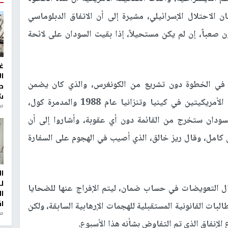
 الاحتلال الإسرائيلي، مشيرة إلى أن الاتفاق الدبلوماسي
 صعباً، إن لم يكن مستحيلاً، إذا بقيت السودان على لائحة
غ
ا
في الخطوة دون تشريع من الكونغرس، والذي كان يضمن
ط
ش
تعويضات فورية لضحايا تفجيرات ضد السفارتين الأمريكيتين في كينيا وتنزانيا عام 1988 والمدمرة كول،
منذ 2
ودان ستخرج من القائمة دون أي عقوبة، وأشاروا إلى أن
كامل، وقال ريز خالق، الذي أصيب في الهجوم على السفارة
ا
ل
ل التعويضات في حساب ضمان، ليتم الإفراج عنها للضحايا
ا
ا
بات القانونية المستقبلية للهجمات الإرهابية السابقة، ولكن
من
لإنفاق الذي تم التفاوض بشأنه هذا الأسبوع.