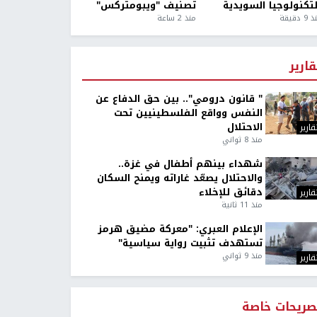
لتكنولوجيا السويدية
تصنيف "ويبومتركس"
9 دقيقة
منذ 2 ساعة
قارير
" قانون درومي".. بين حق الدفاع عن
النفس وواقع الفلسطينيين تحت
الاحتلال
قارير
منذ 8 ثواني
شهداء بينهم أطفال في غزة..
والاحتلال يصعّد غاراته ويمنح السكان
دقائق للإخلاء
قارير
منذ 11 ثانية
الإعلام العبري: "معركة مضيق هرمز
تستهدف تثبيت رواية سياسية"
منذ 9 ثواني
قارير
صريحات خاصة