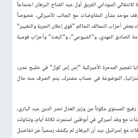
انتقالي السوداني الفريق أول عبد الفتاح البرهان اجتماعاً
موقف موحد بشأن المفاوضات مع الجانب الأميركي، خصوصاً
ء بعض أحزاب التحالف الحاكم "قوى إعلان الحرية والتغيير"
امة الصادق المهدي، و"الشيوعي"، و"البعث" وأحزاب قومية
يا تفجير المدمرة الأميركية "إس إس كول" في خليج عدن،
وتنزانيا، الموضوعة في حساب مشترك، يتم الصرف منه حال
ً رفيع المستوى مكوناً من وزير العدل نصر الدين عبد الباري،
ثات مع وفد أميركي في أبوظبي استمرت ثلاثة أيام، وتناولت
اقات مع إسرائيل. بيد أن البرهان لم يكشف رسمياً عن تفاصيل