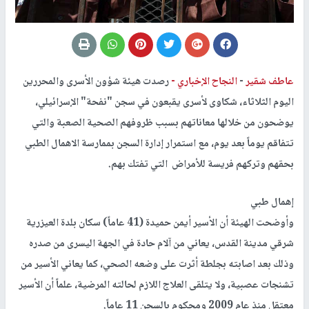
عاطف شقير
-
النجاح الإخباري -
رصدت هيئة شؤون الأسرى والمحررين
اليوم الثلاثاء، شكاوى لأسرى يقبعون في سجن "نفحة" الإسرائيلي،
يوضحون من خلالها معاناتهم بسبب ظروفهم الصحية الصعبة والتي
تتفاقم يوماً بعد يوم، مع استمرار إدارة السجن بممارسة الاهمال الطبي
بحقهم وتركهم فريسة للأمراض التي تفتك بهم.
إهمال طبي
وأوضحت الهيئة أن الأسير أيمن حميدة (41 عاماً) سكان بلدة العيزرية
شرقي مدينة القدس، يعاني من آلام حادة في الجهة اليسرى من صدره
وذلك بعد اصابته بجلطة أثرت على وضعه الصحي، كما يعاني الأسير من
تشنجات عصبية، ولا يتلقى العلاج اللازم لحالته المرضية، علماً أن الأسير
معتقل منذ عام 2009 ومحكوم بالسجن 11 عاماً.