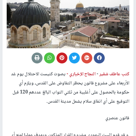
كتب عاطف شقير
-
النجاح الإخباري -
يصوت كنيست الاحتلال يوم غد
الأربعاء على مشروع قانون يحظر التفاوض على القدس، ويلزم أي
حكومة بالحصول على أغلبية من ثلثي النواب البالغ عددهم 120 قبل
التوقيع على أي اتفاق سلام يشمل مدينة القدس.
قانون عنصري
و قد قدم البيت اليهودي مشروع القرار المذكور، ويهدف عمليا لمنع أي