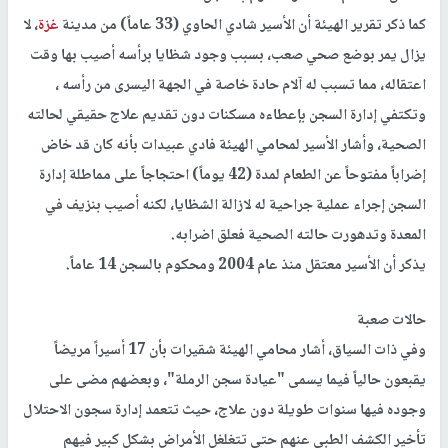
كما ذكر تقرير الهيئة أن الأسير شادي الحاوي (33 عاماً) من مدينة
غزة
، لا
يزال يمر بوضع صحي صعب، بسبب وجود شظايا برأسه أصيب بها وقت
اعتقاله، مما تسبب له آلام حادة خاصة في الجهة اليسرى من رأسه ،
وتكتفي إدارة السجن بإعطاءه مسكنات دون تقديم علاج حقيقي لحالته
الصحية، وأشار الأسير لمحامي الهيئة فادي عبيدات بأنه كان قد خاض
إضراباً مفتوحاً عن الطعام لمدة (42 يوماً) احتجاجاً على مماطلة إدارة
السجن إجراء عملية جراحية له لازالة الشظايا، لكنه أصيب بنزيف في
المعدة وتدهورت حالته الصحية فعلق اضرابه.
يذكر أن الأسير معتقل منذ عام 2004 ومحكوم بالسجن 14 عاماً.
حالات صعبة
وفي ذات السياق، أشار محامي الهيئة شقيرات بأن 17 أسيراً مريضاً
يقبعون حالياً فيما يسمى "عيادة سجن الرملة"، وبعضهم مضى على
وجوده فيها سنوات طويلة دون علاج، حيث تتعمد إدارة سجون الاحتلال
تأخير الكشف الطبي عنهم حتى تتغلغل الأمراض بشكل كبير فيهم