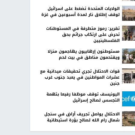
الولايات المتحدة تضغط على اسرائيل
لوقف إطلاق نار لمدة أسبوعين في غزة
تقرير: رموز متطرفة في المستوطنات
تحرض على ارتكاب جرائم بحق
الفلسطينيين
مستوطنون إرهابيون يهاجمون منزلا
ويقتحمون مناطق في بيت لحم
قوات الاحتلال تجري تحقيقات ميدانية مع
عشرات المواطنين في يعبد جنوب غرب
جنين
اليونيسف توقف موظفا رفيعا بتهمة
التجسس لصالح إسرائيل
الاحتلال يواصل تجريف أراضٍ في سنجل
شمال رام الله لصالح بؤرة استيطانية