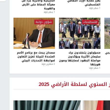
يعزز حماية الإرث الثقافي
التاريخية والأثرية جزء من
الفلسطيني
معركة الحفاظ على الأرض
والهوية
1 شهر ago
1 شهر ago
فلسطينيات
شؤون دولية
يجي
مسؤولون يتفقدون برك
سمحان يبحث مع برنامج الأمم
سليمان الأثرية ويؤكدون
المتحدة للبيئة تعزيز التعاون
مواصلة الجهود لحمايتها وصون
لمواجهة التحديات البيئي
هويتها
2 شهرين ago
1 شهر ago
لسنوي لسلطة الأراضي 2025