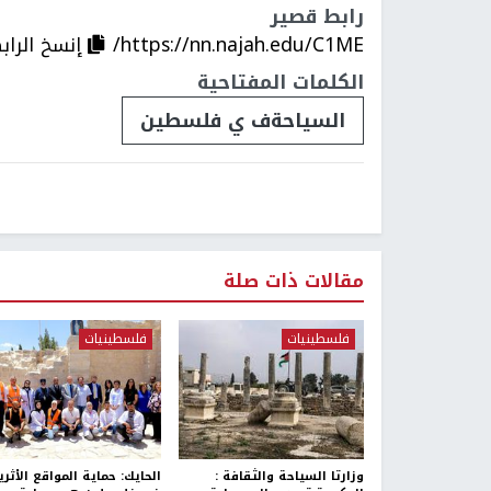
رابط قصير
https://nn.najah.edu/C1ME/
إنسخ الراب
الكلمات المفتاحية
السياحةف ي فلسطين
مقالات ذات صلة
فلسطينيات
فلسطينيات
وزارتا السياحة والثقافة :
الحايك: حماية المواقع الأثري