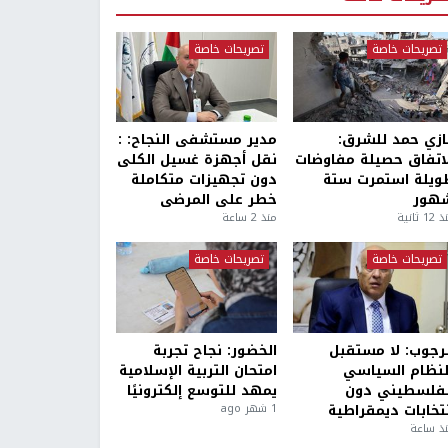
تصريحات خاصة
تصريحات خاصة
ازي حمد للشرق:
مدير مستشفى النجاح: :
لاتفاق حصيلة مفاوضات
نقل أجهزة غسيل الكلى
ويلة استمرت ستة
دون تجهيزات متكاملة
هور
خطر على المرضى
1 ثانية
منذ 2 ساعة
تصريحات خاصة
تصريحات خاصة
لرجوب: لا مستقبل
الخضور: نجاح تجربة
لنظام السياسي
امتحان التربية الإسلامية
لفلسطيني دون
يمهد للتوسع إلكترونيًا
نتخابات ديمقراطية
1 شهر ago
ذ ساعة