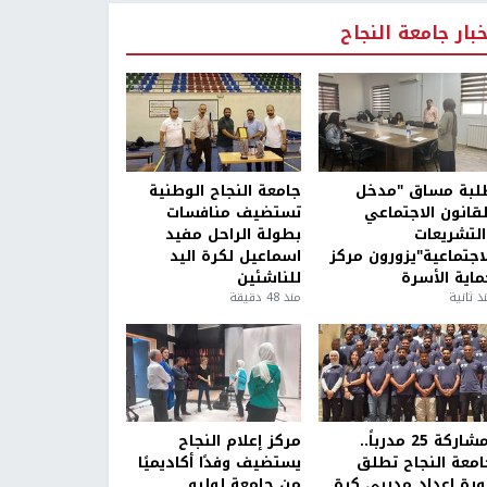
خبار جامعة النجاح
لبة مساق "مدخل
جامعة النجاح الوطنية
لقانون الاجتماعي
تستضيف منافسات
التشريعات
بطولة الراحل مفيد
لاجتماعية"يزورون مركز
اسماعيل لكرة اليد
ماية الأسرة
للناشئين
ذ ثانية
منذ 48 دقيقة
بمشاركة 25 مدرباً..
مركز إعلام النجاح
امعة النجاح تطلق
يستضيف وفدًا أكاديميًا
ورة إعداد مدربي كرة
من جامعة لوليو