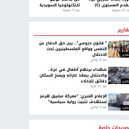
قدم المستوى (C)
للتكنولوجيا السويدية
5 دقيقة
منذ 9 دقيقة
قارير
" قانون درومي".. بين حق الدفاع عن
النفس وواقع الفلسطينيين تحت
الاحتلال
قارير
منذ 8 ثواني
شهداء بينهم أطفال في غزة..
والاحتلال يصعّد غاراته ويمنح السكان
دقائق للإخلاء
قارير
منذ 11 ثانية
الإعلام العبري: "معركة مضيق هرمز
تستهدف تثبيت رواية سياسية"
منذ 9 ثواني
قارير
صريحات خاصة