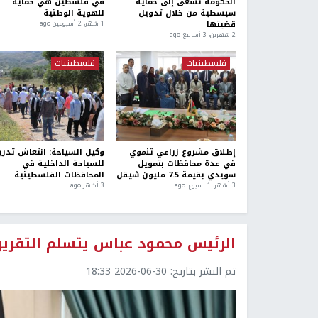
الحكومة تسعى إلى حماية
في فلسطين هي حماية
سبسطية من خلال تدويل
للهوية الوطنية
قضيتها
1 شهر، 2 أسبوعين ago
2 شهرين، 3 أسابيع ago
فلسطينيات
فلسطينيات
إطلاق مشروع زراعي تنموي
وكيل السياحة: انتعاش تدر
في عدة محافظات بتمويل
للسياحة الداخلية في
سويدي بقيمة 7.5 مليون شيقل
المحافظات الفلسطينية
3 أشهر، 1 اسبوع. ago
3 أشهر ago
الرئيس محمود عباس يتسلم التقرير ا
تم النشر بتاريخ:
2026-06-30 18:33