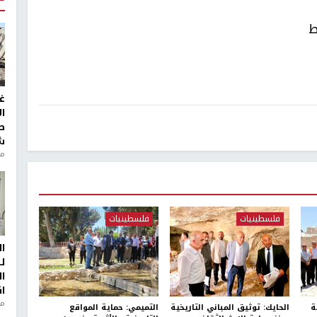
ط
غ
ا
ط
ش
منذ 2
فلسطينيات
فلسطينيات
ا
ل
ا
ا
من
ة
الحايك: توثيق المباني التاريخية
التميمي: حماية المواقع