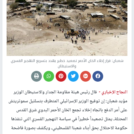
شعبان: قرار إخلاء الخان الأحمر تصعيد خطير يهدد بتسريع التهجير القسري
والاستيطان
النجاح الإخباري -
قال رئيس هيئة مقاومة الجدار والاستيطان الوزير
مؤيد شعبان: إن توقيع الوزير الإسرائيلي المتطرف بتسلئيل سموتريتش
على أمر الدفع باتجاه إخلاء تجمع الخان الأحمر البدوي شرق القدس
المحتلة، يمثل تصعيداً خطيراً في سياسة التهجير القسري التي تنفذها
حكومة الاحتلال بحق أبناء شعبنا الفلسطيني، ويكشف بصورة فاضحة