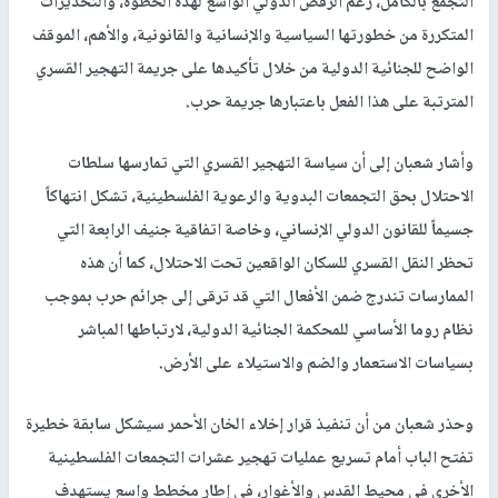
التجمع بالكامل، رغم الرفض الدولي الواسع لهذه الخطوة، والتحذيرات
المتكررة من خطورتها السياسية والإنسانية والقانونية، والأهم، الموقف
الواضح للجنائية الدولية من خلال تأكيدها على جريمة التهجير القسري
المترتبة على هذا الفعل باعتبارها جريمة حرب.
وأشار شعبان إلى أن سياسة التهجير القسري التي تمارسها سلطات
الاحتلال بحق التجمعات البدوية والرعوية الفلسطينية، تشكل انتهاكاً
جسيماً للقانون الدولي الإنساني، وخاصة اتفاقية جنيف الرابعة التي
تحظر النقل القسري للسكان الواقعين تحت الاحتلال، كما أن هذه
الممارسات تندرج ضمن الأفعال التي قد ترقى إلى جرائم حرب بموجب
نظام روما الأساسي للمحكمة الجنائية الدولية، لارتباطها المباشر
بسياسات الاستعمار والضم والاستيلاء على الأرض.
وحذر شعبان من أن تنفيذ قرار إخلاء الخان الأحمر سيشكل سابقة خطيرة
تفتح الباب أمام تسريع عمليات تهجير عشرات التجمعات الفلسطينية
الأخرى في محيط القدس والأغوار، في إطار مخطط واسع يستهدف