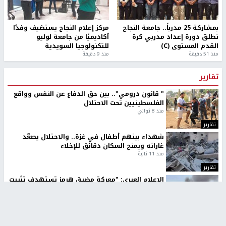
بمشاركة 25 مدرباً.. جامعة النجاح
مركز إعلام النجاح يستضيف وفدًا
تطلق دورة إعداد مدربي كرة
أكاديميًا من جامعة لوليو
القدم المستوى (C)
للتكنولوجيا السويدية
منذ 51 دقيقة
منذ 9 دقيقة
تقارير
" قانون درومي".. بين حق الدفاع عن النفس وواقع
الفلسطينيين تحت الاحتلال
منذ 8 ثواني
تقارير
شهداء بينهم أطفال في غزة.. والاحتلال يصعّد
غاراته ويمنح السكان دقائق للإخلاء
منذ 11 ثانية
تقارير
الإعلام العبري: "معركة مضيق هرمز تستهدف تثبيت
رواية سياسية"
منذ 9 ثواني
تقارير