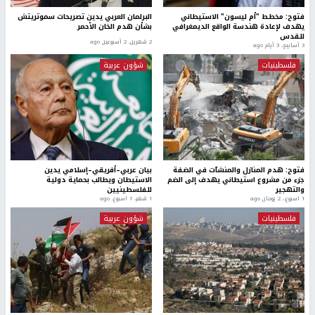
فتوح: مخطط "أم ليسون" الاستيطاني
البرلمان العربي يدين تصريحات سموتريتش
يهدف لإعادة هندسة الواقع الديمغرافي
بشأن هدم الخان الأحمر
للقدس
2 شهرين، 2 أسبوعين ago
3 أسابيع، 3 أيام ago
فلسطينيات
شؤون عربية
فتوح: هدم المنازل والمنشآت في الضفة
بيان عربي–أفريقي–إسلامي يدين
جزء من مشروع استيطاني يهدف إلى الضم
الاستيطان ويطالب بحماية دولية
والتهجير
للفلسطينيين
1 اسبوع.، 2 يومان ago
1 شهر، 1 اسبوع. ago
فلسطينيات
شؤون عربية