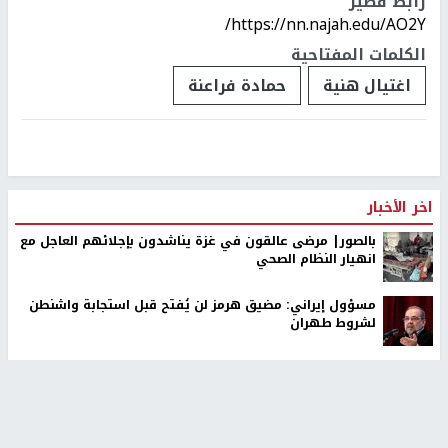
رابط قصير
https://nn.najah.edu/AO2Y/
الكلمات المفتاحية
اغتيال هنية
حمادة فراعنة
اخر الأخبار
بالصور| مرضى عالقون في غزة يناشدون بإجلائهم العاجل مع
انهيار النظام الصحي
مسؤول إيراني: مضيق هرمز لن يُفتح قبل استجابة واشنطن
لشروط طهران
مستوطنون يهاجمون المواطنين قرب مسجد في إذنا وقوات
الاحتلال تعتقل 7 مواطنين
قائد «سنتكوم» يصل إسرائيل لبحث تطورات غزة والتنسيق