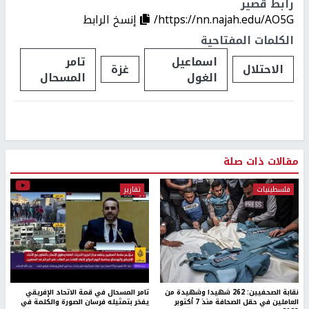
رابط قصير
https://nn.najah.edu/AO5G/
إنسخ الرابط
الكلمات المفتاحية
اسماعيل
تامر
الاحتلال
غزة
الغول
المسحال
مقالات ذات صلة
فلسطينيات
تقارير
نقابة الصحفيين: 262 شهيدا وشهيدة من
تامر المسحال في قمة الاتحاد الإفريقي
العاملين في حقل الصحافة منذ 7 أكتوبر
يفخر بتمثيله فرسان الصورة والكلمة في