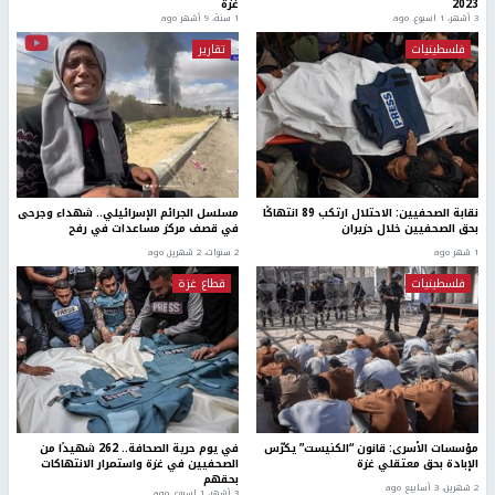
2023
غزة
3 أشهر، 1 اسبوع. ago
1 سنة، 9 أشهر ago
فلسطينيات
تقارير
نقابة الصحفيين: الاحتلال ارتكب 89 انتهاكًا
مسلسل الجرائم الإسرائيلي.. شهداء وجرحى
بحق الصحفيين خلال حزيران
في قصف مركز مساعدات في رفح
1 شهر ago
2 سنوات، 2 شهرين ago
فلسطينيات
قطاع غزة
مؤسسات الأسرى: قانون “الكنيست” يكرّس
في يوم حرية الصحافة.. 262 شهيدًا من
الإبادة بحق معتقلي غزة
الصحفيين في غزة واستمرار الانتهاكات
بحقهم
2 شهرين، 3 أسابيع ago
3 أشهر، 1 اسبوع. ago