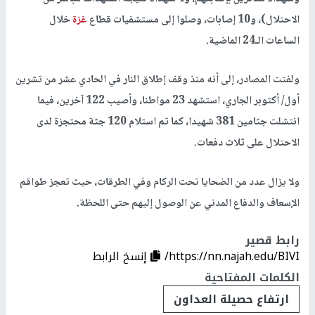
الاحتلال)، و10 إصابات، وصلوا إلى مستشفيات قطاع
غزة
خلال
الساعات الـ24 الماضية.
ولفتت المصادر، إلى أنه منذ وقف إطلاق النار في الحادي عشر من تشرين
أول/ أكتوبر الجاري، استشهد 23 مواطنا، وأصيب 122 آخرين، فيما
انتشلت جثامين 381 شهيدا، كما تم استلام 120 جثة محتجزة لدى
الاحتلال على ثلاث دفعات.
ولا يزال عدد من الضحايا تحت الركام وفي الطرقات، حيث تعجز طواقم
الإسعاف والدفاع المدني عن الوصول إليهم حتى اللحظة.
رابط قصير
https://nn.najah.edu/BIVI/
إنسخ الرابط
الكلمات المفتاحية
ارتفاع حصيلة العداون