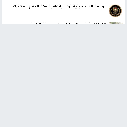
الرئاسة الفلسطينية ترحب باتفاقية مكة للدفاع المشترك
٣ اصابات اثر تعرضهم للطعن في مدينة الطيبة
أخبار جامعة النجاح
طلبة مساق "مدخل للقانون
جامعة النجاح الوطنية تستضيف
الاجتماعي والتشريعات
منافسات بطولة الراحل مفيد
الاجتماعية"يزورون مركز حماية
اسماعيل لكرة اليد للناشئين
الأسرة
منذ 48 دقيقة
منذ ثانية