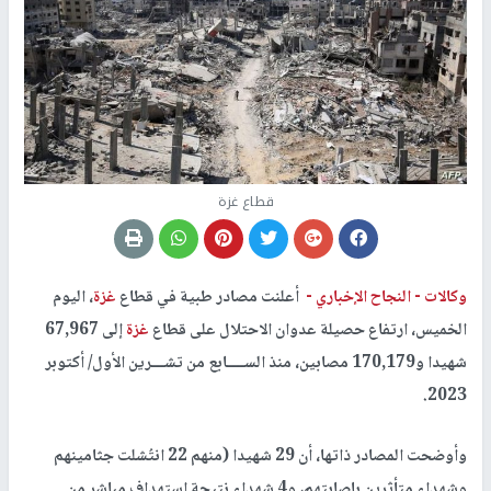
قطاع غزة
وكالات -
النجاح الإخباري -
أعلنت مصادر طبية في قطاع
غزة
، اليوم
الخميس، ارتفاع حصيلة عدوان الاحتلال على قطاع
غزة
إلى 67,967
شهيدا و170,179 مصابين، منذ الســــابع من تشـــرين الأول/ أكتوبر
2023.
وأوضحت المصادر ذاتها، أن 29 شهيدا (منهم 22 انتُشلت جثامينهم
وشهداء متأثرين بإصابتهم، و4 شهداء نتيجة استهداف مباشر من