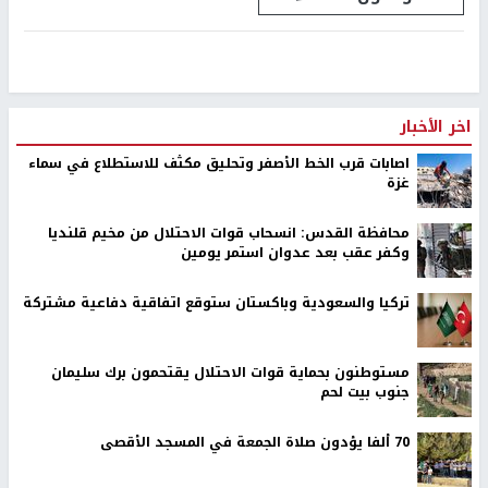
اخر الأخبار
اصابات قرب الخط الأصفر وتحليق مكثف للاستطلاع في سماء
غزة
محافظة القدس: انسحاب قوات الاحتلال من مخيم قلنديا
وكفر عقب بعد عدوان استمر يومين
تركيا والسعودية وباكستان ستوقع اتفاقية دفاعية مشتركة
مستوطنون بحماية قوات الاحتلال يقتحمون برك سليمان
جنوب بيت لحم
70 ألفا يؤدون صلاة الجمعة في المسجد الأقصى