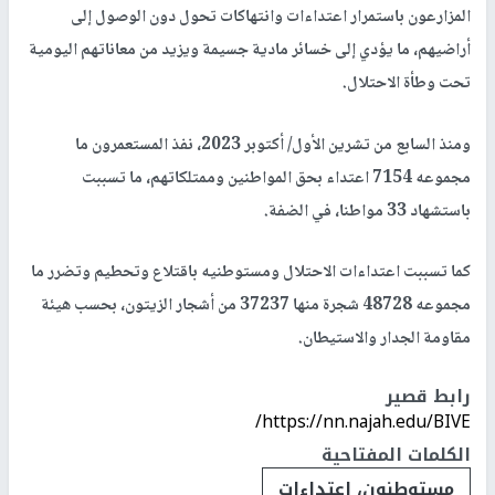
المزارعون باستمرار اعتداءات وانتهاكات تحول دون الوصول إلى
أراضيهم، ما يؤدي إلى خسائر مادية جسيمة ويزيد من معاناتهم اليومية
تحت وطأة الاحتلال.
ومنذ السابع من تشرين الأول/ أكتوبر 2023، نفذ المستعمرون ما
مجموعه 7154 اعتداء بحق المواطنين وممتلكاتهم، ما تسببت
باستشهاد 33 مواطنا، في الضفة.
كما تسببت اعتداءات الاحتلال ومستوطنيه باقتلاع وتحطيم وتضرر ما
مجموعه 48728 شجرة منها 37237 من أشجار الزيتون، بحسب هيئة
مقاومة الجدار والاستيطان.
رابط قصير
https://nn.najah.edu/BIVE/
الكلمات المفتاحية
مستوطنون، اعتداءات