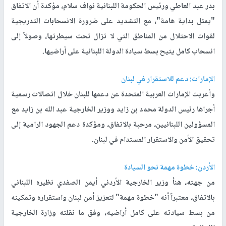
بدر عبد العاطي ورئيس الحكومة اللبنانية نواف سلام، مؤكدة أن الاتفاق
"يمثل بداية هامة"، مع التشديد على ضرورة الانسحابات التدريجية
لقوات الاحتلال من المناطق التي لا تزال تحت سيطرتها، وصولاً إلى
انسحاب كامل يتيح بسط سيادة الدولة اللبنانية على أراضيها.
الإمارات: دعم للاستقرار في لبنان
وأعربت الإمارات العربية المتحدة عن دعمها للبنان خلال اتصالات رسمية
أجراها رئيس الدولة محمد بن زايد ووزير الخارجية عبد الله بن زايد مع
المسؤولين اللبنانيين، مرحبة بالاتفاق، ومؤكدة دعم الجهود الرامية إلى
تحقيق الأمن والاستقرار المستدام في لبنان.
الأردن: خطوة مهمة نحو السيادة
من جهته، هنأ وزير الخارجية الأردني أيمن الصفدي نظيره اللبناني
بالاتفاق، معتبراً أنه "خطوة مهمة" لتعزيز أمن لبنان واستقراره وتمكينه
من بسط سيادته على كامل أراضيه، وفق ما نقلته وزارة الخارجية