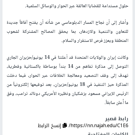
حلول مستدامة للقضايا العالقة عبر الحوار والوسائل السلمية.
وأشار إلى أن نجاح المسار الدبلوماسي من شأنه أن يفتح آفاقاً جديدة
للتعاون والتنمية والازدهار، بما يحقق المصالح المشتركة لشعوب
المنطقة ويعزز فرص الاستقرار والسلام.
وكانت إيران والولايات المتحدة قد أعلنتا في 14 يونيو/حزيران الجاري
التوصل إلى مذكرة تفاهم من 14 بنداً بوساطة باكستانية وقطرية،
تهدف إلى وقف التصعيد ومعالجة الخلافات عبر الحوار، فيما دخلت
المذكرة حيز التنفيذ في 18 يونيو/حزيران، بعد توقيعها إلكترونياً من
الرئيس الإيراني مسعود بزشكيان ونظيره الأمريكي دونالد ترامب، وفق
ما أُعلن سابقاً.
رابط قصير
https://nn.najah.edu/C1E6/
إنسخ الرابط
الكلمات المفتاحية