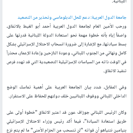
اللبنانية.
جامعة الدول العربية: دعم للحل الدبلوماسي وتحذير من التصعيد
ورحب الأمين العام لجامعة الدول العربية أحمد أبو الغيط بالاتفاق،
واصفاً إياه بأنه خطوة مهمة نحو استعادة الدولة اللبنانية قدرتها على
بسط سيادتها، مع الإشارة إلى ضرورة انسحاب الاحتلال الإسرائيلي بشكل
كامل ونهائي من الجنوب اللبناني، وعودة النازحين وإعادة الإعمار، محذراً
في الوقت ذاته من السياسات الإسرائيلية التصعيدية التي قد تهدد فرص
تنفيذ الاتفاق.
وفي المقابل، شدد بيان الجامعة العربية على أهمية تماسك الوضع
الداخلي اللبناني ووقوف اللبنانيين خلف دولتهم للحفاظ على الاستقرار.
وكان الرئيس اللبناني جوزاف عون قد اعتبر الاتفاق "خطوة أولى على
طريق استعادة السيادة"، فيما أكد رئيس وزراء الاحتلال الإسرائيلي
بنيامين نتنياهو أن قواته "لن تنسحب من الحزام الأمني" ما لم يتم نزع