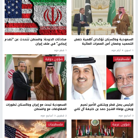
السعودية وباكستان تؤكدان أهمية خفض
محادثات الدوحة: واشنطن تتحدث عن “تقدم
التصعيد وضمان أمن الممرات المائية
إيجابي” في ملف إيران
1 اسبوع.، 4 أيام ago
1 شهر ago
فلسطينيات
شؤون دولية
الرئيس يصل قطر ويلتقي الأمير تميم
السعودية تبحث مع إيران وباكستان تطورات
ويعزي بوفاة الشيخ حمد بن خليفة آل ثاني
المفاوضات مع واشنطن
3 أسابيع ago
2 شهرين، 3 أسابيع ago
شؤون عربية
فلسطينيات