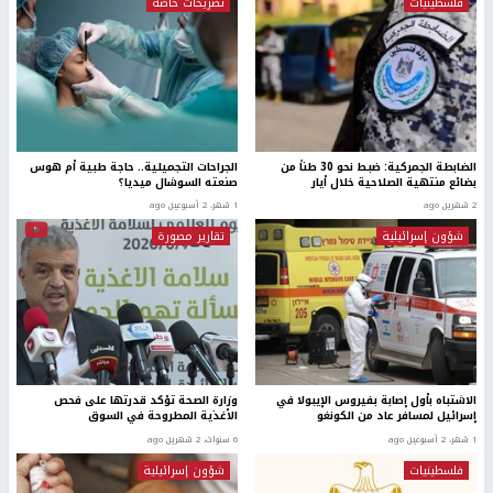
فلسطينيات
تصريحات خاصة
الضابطة الجمركية: ضبط نحو 30 طناً من
الجراحات التجميلية.. حاجة طبية أم هوس
بضائع منتهية الصلاحية خلال أيار
صنعته السوشال ميديا؟
2 شهرين ago
1 شهر، 2 أسبوعين ago
شؤون إسرائيلية
تقارير مصورة
الاشتباه بأول إصابة بفيروس الإيبولا في
وزارة الصحة تؤكد قدرتها على فحص
إسرائيل لمسافر عاد من الكونغو
الأغذية المطروحة في السوق
1 شهر، 2 أسبوعين ago
6 سنوات، 2 شهرين ago
فلسطينيات
شؤون إسرائيلية