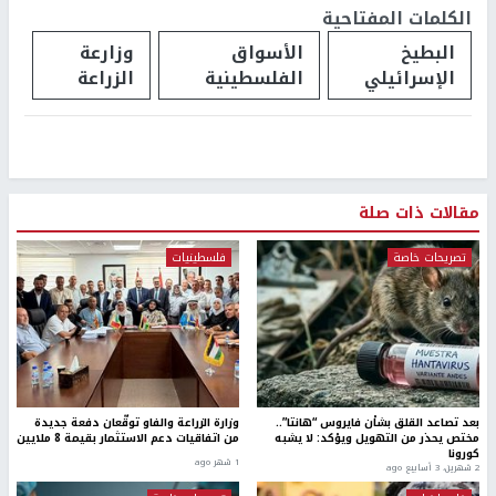
الكلمات المفتاحية
البطيخ
الأسواق
وزارعة
الإسرائيلي
الفلسطينية
الزراعة
مقالات ذات صلة
تصريحات خاصة
فلسطينيات
بعد تصاعد القلق بشأن فايروس “هانتا”..
وزارة الزراعة والفاو توقّعان دفعة جديدة
مختص يحذر من التهويل ويؤكد: لا يشبه
من اتفاقيات دعم الاستثمار بقيمة 8 ملايين
كورونا
1 شهر ago
2 شهرين، 3 أسابيع ago