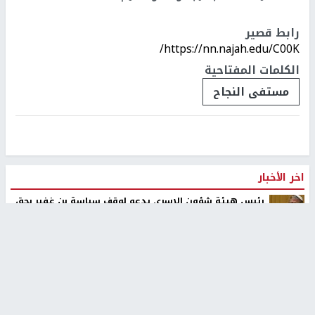
رابط قصير
https://nn.najah.edu/C00K/
الكلمات المفتاحية
مستفى النجاح
اخر الأخبار
رئيس هيئة شؤون الاسرى يدعو لوقف سياسة بن غفير بحق
الاسرى
٣ اصابات اثر تعرضهم للطعن في مدينة الطيبة
اصابات قرب الخط الأصفر وتحليق مكثف للاستطلاع في سماء
غزة