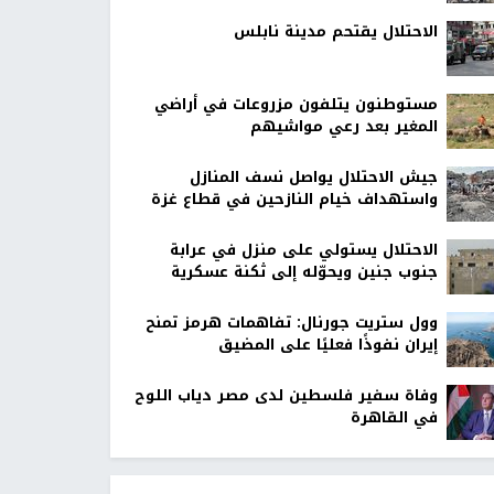
الاحتلال يقتحم مدينة نابلس
مستوطنون يتلفون مزروعات في أراضي
المغير بعد رعي مواشيهم
جيش الاحتلال يواصل نسف المنازل
واستهداف خيام النازحين في قطاع غزة
الاحتلال يستولي على منزل في عرابة
جنوب جنين ويحوّله إلى ثكنة عسكرية
وول ستريت جورنال: تفاهمات هرمز تمنح
إيران نفوذًا فعليًا على المضيق
وفاة سفير فلسطين لدى مصر دياب اللوح
في القاهرة