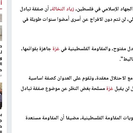
أ
 الجهاد الإسلامي في فلسطين،
زياد النخالة
، أن صفقة تبادل
لي، لن تتم دون الافراج عن أسرى أمضوا سنوات طويلة في
ط
دل مفتوح، والمقاومة الفلسطينية في
غزة
جاهزة بقوائمها،
ل
و
اليط".
ا
ح
منذ 
ة مع الاحتلال معقدة، وتقوم على العدوان كصفة اساسية
ل لن يقبل
غزة
مسلحة بغض النظر عن موضوع صفقة تبادل
لويات المقاومة الفلسطينية، مضيفا أن المقاومة مستعدة
ج
د
ال