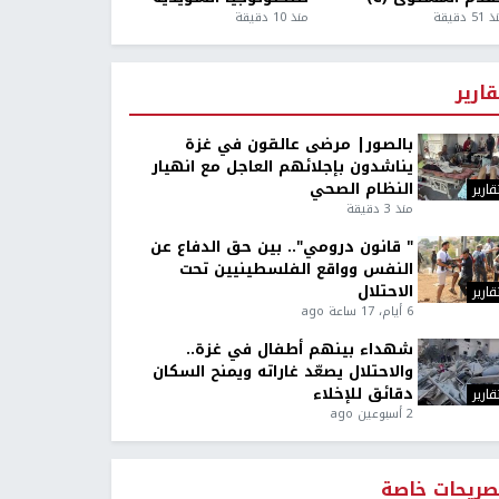
5 دقيقة
منذ 10 دقيقة
قارير
بالصور| مرضى عالقون في غزة
يناشدون بإجلائهم العاجل مع انهيار
النظام الصحي
قارير
منذ 3 دقيقة
" قانون درومي".. بين حق الدفاع عن
النفس وواقع الفلسطينيين تحت
الاحتلال
قارير
6 أيام، 17 ساعة ago
شهداء بينهم أطفال في غزة..
والاحتلال يصعّد غاراته ويمنح السكان
دقائق للإخلاء
قارير
2 أسبوعين ago
صريحات خاصة