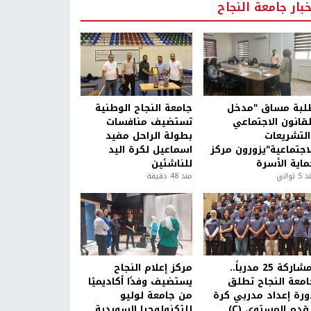
خبار جامعة النجاح
لبة مساق "مدخل
جامعة النجاح الوطنية
لقانون الاجتماعي
تستضيف منافسات
التشريعات
بطولة الراحل مفيد
لاجتماعية"يزورون مركز
اسماعيل لكرة اليد
ماية الأسرة
للناشئين
5 ثواني
منذ 48 دقيقة
بمشاركة 25 مدرباً..
مركز إعلام النجاح
امعة النجاح تطلق
يستضيف وفدًا أكاديميًا
ورة إعداد مدربي كرة
من جامعة لوليو
قدم المستوى (C)
للتكنولوجيا السويدية