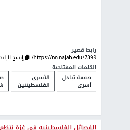
رابط قصير
https://nn.najah.edu/739R/
إنسخ الرابط
الكلمات المفتاحية
صفقة تبادل
الأسرى
صف
أسرى
الفلسطيننين
شا
الفصائل الفلسطينية في غزة تنظم 