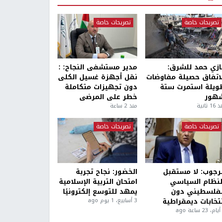
تصريحات خاصة
تصريحات خاصة
ازي حمد للشرق:
مدير مستشفى النجاح: :
لاتفاق حصيلة مفاوضات
نقل أجهزة غسيل الكلى
ويلة استمرت ستة
دون تجهيزات متكاملة
هور
خطر على المرضى
1 ثانية
منذ 2 ساعة
تصريحات خاصة
تصريحات خاصة
لرجوب: لا مستقبل
الخضور: نجاح تجربة
لنظام السياسي
امتحان التربية الإسلامية
لفلسطيني دون
يمهد للتوسع إلكترونيًا
نتخابات ديمقراطية
3 أسابيع، 1 يوم ago