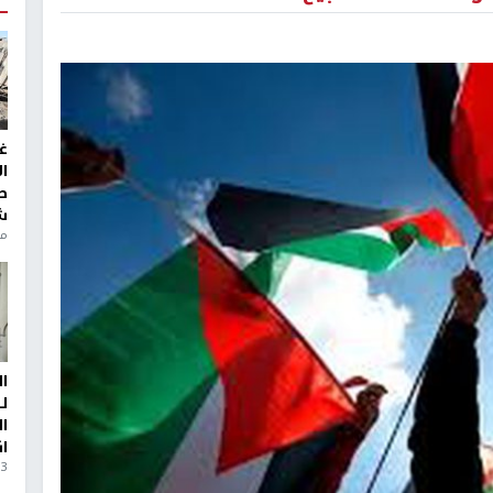
غ
ا
ط
ش
منذ 6
ا
ل
ا
ا
3 أيام، 23 ساعة ago