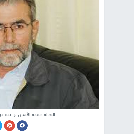
النخالة:صفقة الأسرى لن تتم د