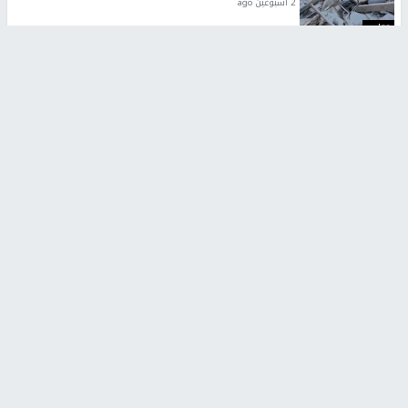
2 أسبوعين ago
تقارير
الإعلام العبري: "معركة مضيق هرمز تستهدف تثبيت
رواية سياسية"
2 أسبوعين، 4 أيام ago
تقارير
تصريحات خاصة
تصريحات خاصة
تصريحات خاصة
غازي حمد للشرق: الاتفاق حصيلة
مدير مستشفى النجاح: : نقل
مفاوضات طويلة استمرت ستة
أجهزة غسيل الكلى دون تجهيزات
شهور
متكاملة خطر على المرضى
منذ 16 ثانية
منذ 2 ساعة
تصريحات خاصة
تصريحات خاصة