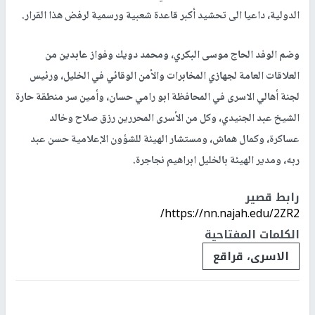
الدولية، داعيا الى تحشيد أكبر قاعدة شعبية ورسمية لرفض هذا القرار.
وضم الوفد الحاج موسى البكري، ومحمد دويك وفواز عابدين من
العلاقات العامة لجهازي المخابرات والأمن الوقائي في الخليل، ورئيس
لجنة أهالي الاسرى في المحافظة ابو رامي حسان، وأمين سر منطقة حارة
الشيخ عبد الجنيدي، وكل من الأسرى المحررين رزق صلاح وخالد
عساكرة، وكمال هماش، ومستشار الهيئة للشؤون الإعلامية حسن عبد
ربه، ومدير الهيئة بالخليل ابراهيم نجاجرة.
رابط قصير
https://nn.najah.edu/2ZR2/
الكلمات المفتاحية
الاسرى، قراقع