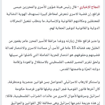
النجاح الإخباري -
قال رئيس هيئة شؤون الأسرى والمحررين عيسى
قراقع، إن قضية الاسرى تتعرض لمخاطر كبيرة تستهدف الهوية النضالية
للمعتقلين ومكانتهم القانونية والإنسانية، ما يتطلب تفعيل التحركات
الدولية والقانونية لتوفير الحماية لهم.
واعتبر قراقع خلال زيارته ووفدا مرافقا للأسير المحرر عامر يغمور من
الخليل بعد قضائه 15 عاما في الأسر، أن مساندة الاسرى والانتصار لعدالة
قضيتهم وحقوقهم، هو انتصار للحرية الشاملة التي ناضلوا في سبيلها
ولحق تقرير المصير للشعب الفلسطيني بالاستقلال والعودة وإقامة
دولته الحرّة وعاصمتها القدس.
واستنكر الارهاب الاسرائيلي المتواصل بسن قوانين عنصرية ومتطرفة،
كان آخرها قانون القومية فجر اليوم، وقبلها قانون قرصنة حكومة
اسرائيل وسرقتها لأموال الاسرى من عائدات الضرائب الفلسطينية، قائلا:
إن هذه جريمة تشرعها إسرائيل وهي مخالفة لكل القوانين والمواثيق