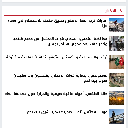
اخر الأخبار
اصابات قرب الخط الأصفر وتحليق مكثف للاستطلاع في سماء
غزة
محافظة القدس: انسحاب قوات الاحتلال من مخيم قلنديا
وكفر عقب بعد عدوان استمر يومين
تركيا والسعودية وباكستان ستوقع اتفاقية دفاعية مشتركة
مستوطنون بحماية قوات الاحتلال يقتحمون برك سليمان
جنوب بيت لحم
حالة الطقس: أجواء صافية صيفية والحرارة حول معدلها العام
قوات الاحتلال تنصب حاجزا عسكريا شرق بيت لحم