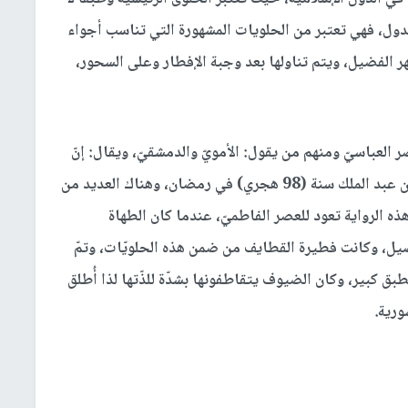
دول، فهي تعتبر من الحلويات المشهورة التي تناسب أجواء
الفضيل، ويتم تناولها بعد وجبة الإفطار وعلى السحور،
العباسيّ ومنهم من يقول: الأمويّ والدمشقيّ، ويقال: إنّ
أول من تناول القطايف هو الخليفة الأمويّ سليمان بن عبد الملك سنة (98 هجري) في رمضان، وهناك العديد من
ه الرواية تعود للعصر الفاطميّ، عندما كان الطهاة
يل، وكانت فطيرة القطايف من ضمن هذه الحلويّات، وتمّ
ق كبير، وكان الضيوف يتقاطفونها بشدّة للذّتها لذا أُطلق
ورية.