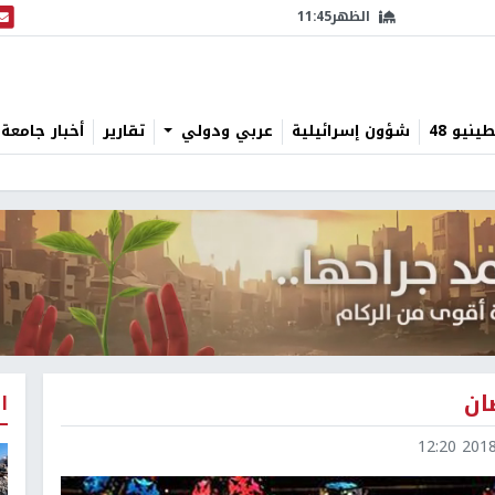
الظهر
11:45
البث
نيو 48
شؤون إسرائيلية
عربي ودولي
تقارير
أخبار جامعة 
ان
ا
2018-0