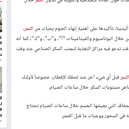
ت حول العادة الإسلامية والنبوية في تناول
التمر
خلال
ليدينا، تأكيدها على أهمية إنهاء الصوم بحبات من
التمر
،
غ
خلال البوتاسيوم والفيتامينات "أ"، و"ب"، و"ك"، كما أنه
ا
قت تدعو فيه مراكز التغذية لتجنب السكر الصناعي عند وقت
ط
ش
منذ 2
لتمر
قبل أي شيء آخر عند لحظة الإفطار، خصوصاً لأولئك
نخفاض مستويات السكر خلال ساعات الصيام.
ا
ل
 الجفاف التي يعيشها الجسم خلال ساعات الصيام تحتاج
ا
ه في السحور ووجبات ما قبل الفجر.
ا
من