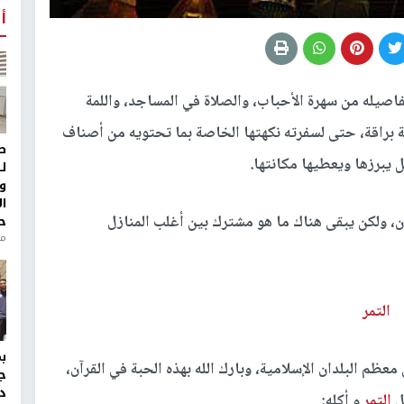
أ
اصيله من سهرة الأحباب، والصلاة في المساجد، واللمة
 براقة، حتى لسفرته نكهتها الخاصة بما تحتويه من أصناف
ط
 يبرزها ويعطيها مكانتها.
ل
و
ا
، ولكن يبقى هناك ما هو مشترك بين أغلب المنازل
ح
من
التمر
معظم البلدان الإسلامية، وبارك الله بهذه الحبة في القرآن،
ج
د
ل
التمر
و أكله: