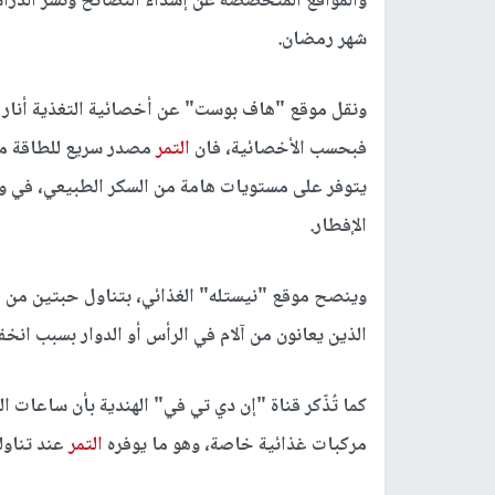
والمواقع المتخصصة عن إسداء النصائح ونشر الدراسا
شهر رمضان.
ونقل موقع "هاف بوست" عن أخصائية التغذية أنار أ
فبحسب الأخصائية، فان
التمر
مصدر سريع للطاقة من 
يتوفر على مستويات هامة من السكر الطبيعي، في و
الإفطار.
وينصح موقع "نيستله" الغذائي، بتناول حبتين من
ا
الذين يعانون من آلام في الرأس أو الدوار بسبب ا
كما تُذّكر قناة "إن دي تي في" الهندية بأن ساعات
مركبات غذائية خاصة، وهو ما يوفره
التمر
عند تناول