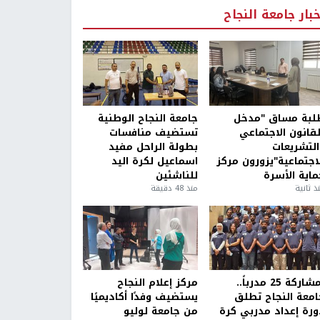
خبار جامعة النجاح
لبة مساق "مدخل
جامعة النجاح الوطنية
لقانون الاجتماعي
تستضيف منافسات
التشريعات
بطولة الراحل مفيد
لاجتماعية"يزورون مركز
اسماعيل لكرة اليد
ماية الأسرة
للناشئين
ذ ثانية
منذ 48 دقيقة
بمشاركة 25 مدرباً..
مركز إعلام النجاح
امعة النجاح تطلق
يستضيف وفدًا أكاديميًا
ورة إعداد مدربي كرة
من جامعة لوليو