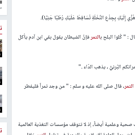
ال
منذ 1
ِ بِجِذْعِ النَّخْلَةِ تُسَاقِطْ عَلَيْكِ رُطَبًا جَنِيًّا).
ت
 : " كُلوا البلح ب
التمر
فإنَّ الشيطان يقول بقي ابن آدم يأكل
ت
كم البُرنيُّ ، يذهب الدّاء ."
ت
التمر
، قال صلى الله عليه و سلم : " من وجد تمراً فليفطر
ت
صحية وعلمية أيضاً، إذ لا تتوقف مؤسسات التغذية العالمية
ت