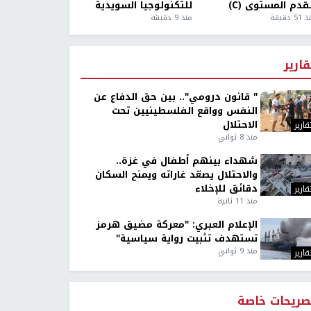
قدم المستوى (C)
للتكنولوجيا السويدية
5 دقيقة
منذ 9 دقيقة
قارير
" قانون درومي".. بين حق الدفاع عن
النفس وواقع الفلسطينيين تحت
الاحتلال
قارير
منذ 8 ثواني
شهداء بينهم أطفال في غزة..
والاحتلال يصعّد غاراته ويمنح السكان
دقائق للإخلاء
قارير
منذ 11 ثانية
الإعلام العبري: "معركة مضيق هرمز
تستهدف تثبيت رواية سياسية"
منذ 9 ثواني
قارير
صريحات خاصة