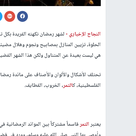
النجاح الإخباري -
لشهر رمضان نكهته الفريدة بكل تف
الحلوة، تزيين المنازل بمصابيح ونجوم وهلال مضيئة
هي ليست بعيدة عن المتناول ولكن هذا الشهر الفضيل
تحتلف الأشكال والألوان والأصناف على مائدة رمضان
الفلسطينية، ك
التمر
، الخروب، القطايف.
يعتبر
التمر
قاسماً مشتركاً بين الموائد الرمضانية في 
وأوصى بها النبي صلى الله عليه وسلم، وورد في فض