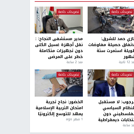
تصريحات خاصة
تصريحات خاصة
ازي حمد للشرق:
مدير مستشفى النجاح: :
لاتفاق حصيلة مفاوضات
نقل أجهزة غسيل الكلى
ويلة استمرت ستة
دون تجهيزات متكاملة
هور
خطر على المرضى
1 ثانية
منذ 2 ساعة
تصريحات خاصة
تصريحات خاصة
لرجوب: لا مستقبل
الخضور: نجاح تجربة
لنظام السياسي
امتحان التربية الإسلامية
لفلسطيني دون
يمهد للتوسع إلكترونيًا
نتخابات ديمقراطية
1 شهر ago
ذ ساعة