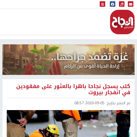
البث المباشر
إذاعة النجاح
كلب يسجل نجاحا باهرا بالعثور على مفقودين
في انفجار بيروت
تم النشر بتاريخ:
2020-09-05 08:57