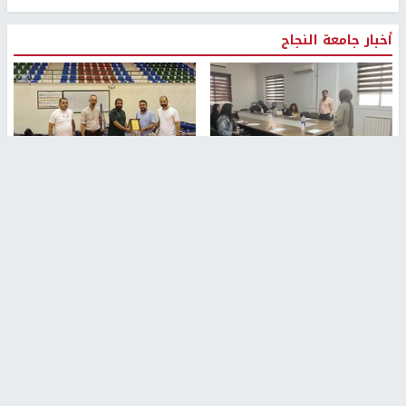
أخبار جامعة النجاح
طلبة مساق "مدخل للقانون
جامعة النجاح الوطنية تستضيف
الاجتماعي والتشريعات
منافسات بطولة الراحل مفيد
الاجتماعية"يزورون مركز حماية
اسماعيل لكرة اليد للناشئين
الأسرة
منذ 48 دقيقة
منذ ثانية
بمشاركة 25 مدرباً.. جامعة النجاح
مركز إعلام النجاح يستضيف وفدًا
تطلق دورة إعداد مدربي كرة
أكاديميًا من جامعة لوليو
القدم المستوى (C)
للتكنولوجيا السويدية