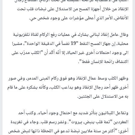
الكلب من الاستجابة للرائحة المنبعثة من تحت الركام، استطاع رجال
الإنقاذ من خلال أجهزة المسح من الاستدلال على نبضات قلب تحت
الأنقاض، الأمر الذي أعطى مؤشرات على وجود شخص حي.
وقال عامل إنقاذ لبناني يشارك في عمليات رفع الركام لقناة تلفزيونية
محلية، إن جهاز المسح التقط "19 نفساً في الدقيقة الواحدة"، مشيرا
الى وجود احتمالات أخرى غير الحياة، إلا أنّه أكّد أن "الكلب مدرّب على
اكتشاف رائحة الإنسان فقط".
وظهر الكلب وسط عمال الإنقاذ وهو فوق ركام المبنى المدمر، وفي صور
أخرى ظهر أحد رجال الإنقاذ وهو يداعب الكلب، وكأنه يشكره على ما قام
به من الاستدلال على الجثتين.
وتفاعل اللبنانيون بتأثر شديد مع احتمال وجود أحياء. وكتب أحد
المغردين "ثمة قلب ينبض، بيروت". ونشر رسم قلب. وجاء في تغريدة
أخرى: "أكثر من ستة ملايين نبضة تدعو في اللحظة ذاتها لنبض شخص