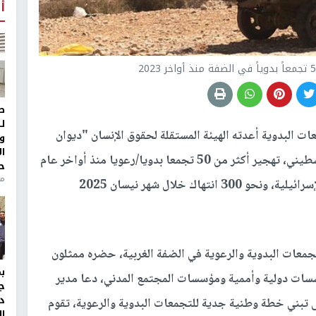
أ
ط
ل
البدوية أعدته الهيئة المستقلة لحقوق الإنسان "ديوان
و
ا
المظالم" بالتعاون مع الجهاز المركزي للإحصاء الفلسطيني، تهجير أكثر من 50 تجمعا بدويا/رعويا منذ أواخر عام
ح
من
2023 بسبب توسع المستعمرات والقيود العسكرية الإسرائيلية، ونحو 300 انتهاك خلال شهر نيسان 2025
معات البدوية والرعوية في الضفة الغربية، حضره ممثلون
سسات دولية وأممية ومؤسسات المجتمع المدني، دعا مدير
ج
د
لى تبني خطة وطنية جدية للتجمعات البدوية والرعوية، تقوم
ال