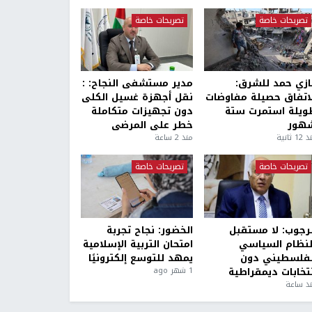
تصريحات خاصة
تصريحات خاصة
ازي حمد للشرق:
مدير مستشفى النجاح: :
لاتفاق حصيلة مفاوضات
نقل أجهزة غسيل الكلى
ويلة استمرت ستة
دون تجهيزات متكاملة
هور
خطر على المرضى
1 ثانية
منذ 2 ساعة
تصريحات خاصة
تصريحات خاصة
لرجوب: لا مستقبل
الخضور: نجاح تجربة
لنظام السياسي
امتحان التربية الإسلامية
لفلسطيني دون
يمهد للتوسع إلكترونيًا
نتخابات ديمقراطية
1 شهر ago
ذ ساعة