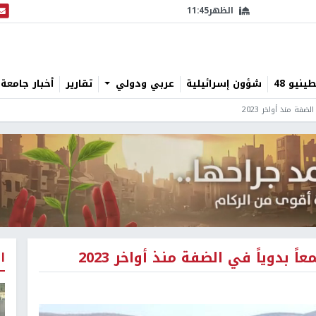
الظهر
11:45
البث
نيو 48
شؤون إسرائيلية
عربي ودولي
تقارير
أخبار جامعة 
ا