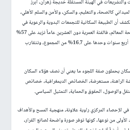
 والتشريعات في الهيئة المستقلة خديجة زهران، أبرز
لميداني كالصحة، والتعليم، والسكن، والأمن والسلم الأهلي،
كشف أن الطبيعة السكانية للتجمعات البدوية والرعوية في
الضفة الغربية تتسم بتركيبة سكانية فتية شابة واضحة المعالم، فالفئة العمرية دون العشرين عاماً تزيد على 57%
من إجمالي السكان، فيما تستحوذ الفئة من صفر إلى أربع سنوات وحدها على 16.7% من المجموع، وتتقارب
ما يلفت الانتباه هو أن 53.7% من السكان يحملون صفة اللجوء ما يعني أن نصف هؤلاء السكان
شة الراهنة، مستعرضة، الخصائص الديمغرافية، خصائص
قل والوصول، الحقوق والحماية، التمثيل السياسي.
 في الإحصاء المركزي راوية علاونة، منهجية المسح والأهداف
 الأولى من نوعها، كونها توفر صورة واضحة لصانع القرار،