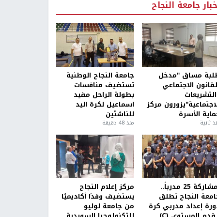
خبار جامعة النجاح
لبة مساق "مدخل
جامعة النجاح الوطنية
لقانون الاجتماعي
تستضيف منافسات
التشريعات
بطولة الراحل مفيد
لاجتماعية"يزورون مركز
اسماعيل لكرة اليد
ماية الأسرة
للناشئين
ذ ثانية
منذ 48 دقيقة
بمشاركة 25 مدرباً..
مركز إعلام النجاح
امعة النجاح تطلق
يستضيف وفدًا أكاديميًا
ورة إعداد مدربي كرة
من جامعة لوليو
قدم المستوى (C)
للتكنولوجيا السويدية