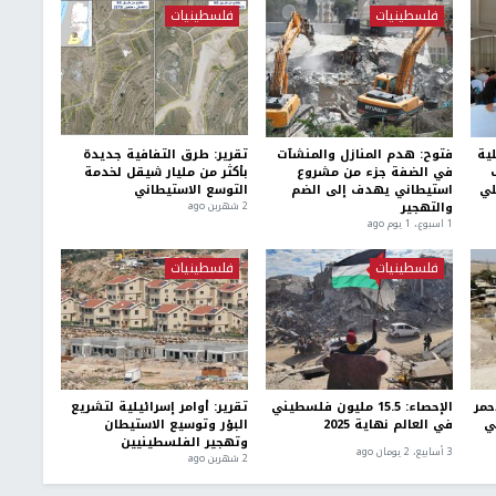
فلسطينيات
فلسطينيات
ية
فتوح: هدم المنازل والمنشآت
تقرير: طرق التفافية جديدة
في الضفة جزء من مشروع
بأكثر من مليار شيقل لخدمة
لي
استيطاني يهدف إلى الضم
التوسع الاستيطاني
والتهجير
2 شهرين ago
1 اسبوع.، 1 يوم ago
فلسطينيات
فلسطينيات
أحمر
الإحصاء: 15.5 مليون فلسطيني
تقرير: أوامر إسرائيلية لتشريع
ي
في العالم نهاية 2025
البؤر وتوسيع الاستيطان
وتهجير الفلسطينيين
3 أسابيع، 2 يومان ago
2 شهرين ago