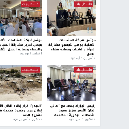
فلسطينيات
فلسطينيات
مؤتمر لشبكة المنظمات
مؤتمر شبكة المنظمات الأهل
الأهلية يوصي بتوسيع مشاركة
يوصي تعزيز مشاركة الشباب
المرأة والشباب وحماية فضاء
والنساء وحماية العمل الأه
العمل
3 أسابيع، 1 يوم ago
2 أسبوعين، 5 أيام ago
فلسطينيات
فلسطينيات
رئيس الوزراء يبحث مع أهالي
"البيدر": قرار إخلاء الخان ال
الخان الأحمر تعزيز صمود
إعلان حرب وخطوة جديدة ف
التجمعات البدوية المهددة
مشروع الضم
2 شهرين، 1 اسبوع. ago
2 شهرين، 2 أسبوعين ago