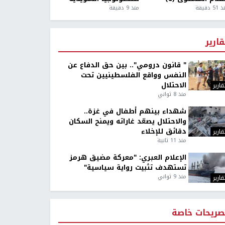
5 دقيقة
منذ 9 دقيقة
قارير
" قانون درومي".. بين حق الدفاع عن
النفس وواقع الفلسطينيين تحت
الاحتلال
قارير
منذ 8 ثواني
شهداء بينهم أطفال في غزة..
والاحتلال يصعّد غاراته ويمنح السكان
دقائق للإخلاء
قارير
منذ 11 ثانية
الإعلام العبري: "معركة مضيق هرمز
تستهدف تثبيت رواية سياسية"
منذ 9 ثواني
قارير
صريحات خاصة