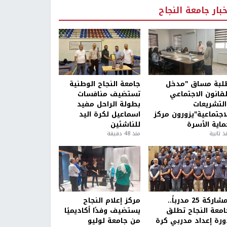
خبار جامعة النجاح
لبة مساق "مدخل
جامعة النجاح الوطنية
لقانون الاجتماعي
تستضيف منافسات
التشريعات
بطولة الراحل مفيد
لاجتماعية"يزورون مركز
اسماعيل لكرة اليد
ماية الأسرة
للناشئين
ذ ثانية
منذ 48 دقيقة
بمشاركة 25 مدرباً..
مركز إعلام النجاح
امعة النجاح تطلق
يستضيف وفدًا أكاديميًا
ورة إعداد مدربي كرة
من جامعة لوليو