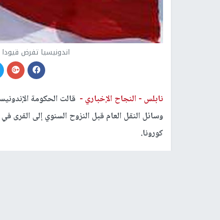
اندونيسيا تفرض قيودا 
نابلس -
النجاح الإخباري -
قالت الحكومة الإندونيسي
وسائل النقل العام قبل النزوح السنوي إلى القرى ف
كورونا
.
حيث يعود نحو 75 مليون إندونيسي من ال
يحل أواخر الشهر الجاري ولكن خبراء الصحة حذروا 
وبموجب هذا القرار لن يسمح للحافلات العامة والق