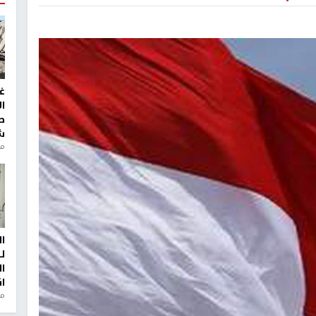
غ
ا
ط
ش
منذ 2
ا
ل
ا
ا
من