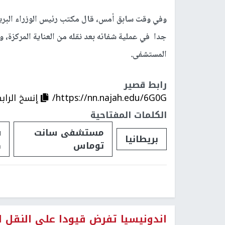
جدا في عملية شفائه بعد نقله من العناية المركزة، و
المستشفى.
رابط قصير
https://nn.najah.edu/6G0G/
إنسخ الراب
الكلمات المفتاحية
مستشفى سانت
ف
بريطانيا
توماس
ك
اندونيسيا تفرض قيودا على النقل 