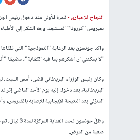
النجاح الإخباري -
للمرة الأولى منذ دخول رئيس الوز
بفيروس "كورونا" المستجد، وجه الشكر إلى الأطبا
واكد جونسون بعد الرعاية "النموذجية" التي تلقاها
"لا يمكنني أن أشكرهم بما فيه الكفاية"، مضيفا "أ
وكان رئيس الوزراء البريطاني قضى، أمس السبت، ل
المنزلي بعد النتيجة الإيجابية للإصابة بالفيروس، وأصاب نحو 80 أ
وظلّ جونسون تحت
صعبة من المرض.