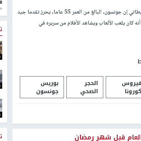
ال
منذ 1
وفي وقت سابق أمس، قال مكتب رئيس الوزراء البريطاني إن جونسون، البالغ من العمر 55 عاما، يحرز تقدما جيد
أنه كان يلعب الألعاب ويشاهد الأفلام من سريره في
ت
ت
ط
يروس
الحجر
بوريس
ت
ورونا
الصحي
جونسون
ت
العام قبل شهر رمضان
ت