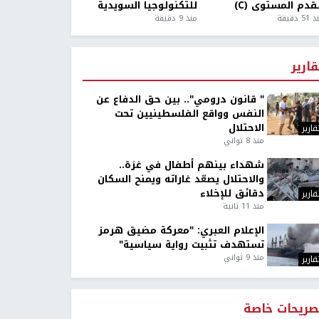
قدم المستوى (C)
للتكنولوجيا السويدية
5 دقيقة
منذ 9 دقيقة
قارير
" قانون درومي".. بين حق الدفاع عن
النفس وواقع الفلسطينيين تحت
الاحتلال
قارير
منذ 8 ثواني
شهداء بينهم أطفال في غزة..
والاحتلال يصعّد غاراته ويمنح السكان
دقائق للإخلاء
قارير
منذ 11 ثانية
الإعلام العبري: "معركة مضيق هرمز
تستهدف تثبيت رواية سياسية"
منذ 9 ثواني
قارير
صريحات خاصة