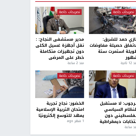
تصريحات خاصة
تصريحات خاصة
ازي حمد للشرق:
مدير مستشفى النجاح: :
لاتفاق حصيلة مفاوضات
نقل أجهزة غسيل الكلى
ويلة استمرت ستة
دون تجهيزات متكاملة
هور
خطر على المرضى
1 ثانية
منذ 2 ساعة
تصريحات خاصة
تصريحات خاصة
لرجوب: لا مستقبل
الخضور: نجاح تجربة
لنظام السياسي
امتحان التربية الإسلامية
لفلسطيني دون
يمهد للتوسع إلكترونيًا
نتخابات ديمقراطية
1 شهر ago
ذ ساعة