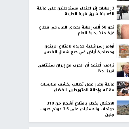
‏3 إصابات إثر اعتداء مستوطنين على عائلة
الكعابنة شرق قرية الطيبة
نحو 58 ألف إصابة بجدري الماء في قطاع
غزة منذ بداية العام
أوامر إسرائيلية جديدة لاقتلاع الزيتون
ومصادرة أراضٍ في جبع شمال القدس
ترامب: أعتقد أن الحرب مع إيران ستنتهي
قريبًا جدًا
عائلة بشار عقل تطالب بكشف ملابسات
مقتله وإحالة المتورطين للقضاء
الاحتلال يخطر باقتلاع أشجار من 310
دونمات والاستيلاء على 3.5 دونم جنوب
جنين