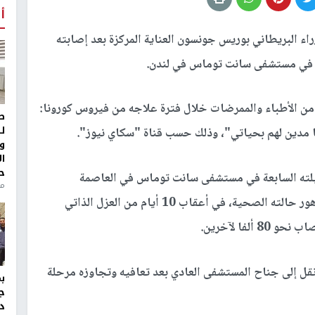
أ
راء البريطاني بوريس جونسون العناية المركزة بعد إصابته
ء في مستشفى سانت توماس في لندن.
 من الأطباء والممرضات خلال فترة علاجه من فيروس كورونا:
ط
ل
نا مدين لهم بحياتي"، وذلك حسب قناة "سكاي نيوز".
و
ا
ح
يلته السابعة في مستشفى سانت توماس في العاصمة
من
البريطانية، بعد دخوله إليه يوم الأحد الماضي إثر تدهور حالته الصحية، في أعقاب 10 أيام من العزل الذاتي
لفا لآخرين.
 العناية المركزة لمدة 3 ليال، ثم نقل إلى جناح المستشفى العادي بعد تعافيه وتجاوزه مرحلة
ج
د