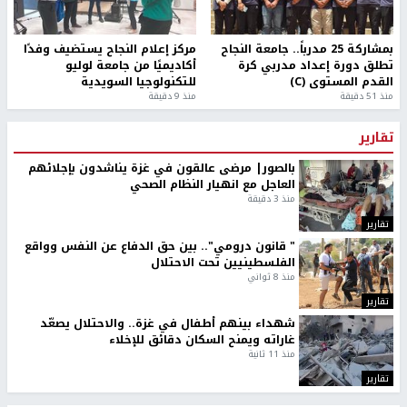
بمشاركة 25 مدرباً.. جامعة النجاح
مركز إعلام النجاح يستضيف وفدًا
تطلق دورة إعداد مدربي كرة
أكاديميًا من جامعة لوليو
القدم المستوى (C)
للتكنولوجيا السويدية
منذ 51 دقيقة
منذ 9 دقيقة
تقارير
بالصور| مرضى عالقون في غزة يناشدون بإجلائهم
العاجل مع انهيار النظام الصحي
منذ 3 دقيقة
تقارير
" قانون درومي".. بين حق الدفاع عن النفس وواقع
الفلسطينيين تحت الاحتلال
منذ 8 ثواني
تقارير
شهداء بينهم أطفال في غزة.. والاحتلال يصعّد
غاراته ويمنح السكان دقائق للإخلاء
منذ 11 ثانية
تقارير