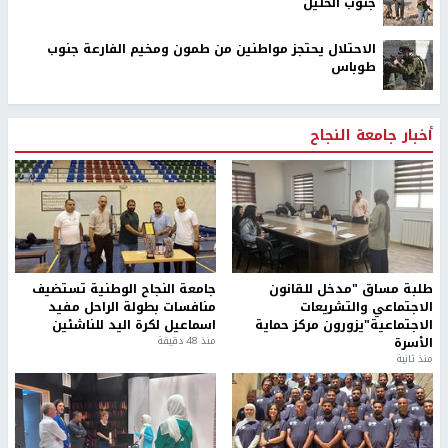
جنوب الخليل
الاحتلال يحتجز مواطنين من طمون ومخيم الفارعة جنوب
طوباس
أخبار جامعة النجاح
طلبة مساق "مدخل للقانون
جامعة النجاح الوطنية تستضيف
الاجتماعي والتشريعات
منافسات بطولة الراحل مفيد
الاجتماعية"يزورون مركز حماية
اسماعيل لكرة اليد للناشئين
الأسرة
منذ 48 دقيقة
منذ ثانية