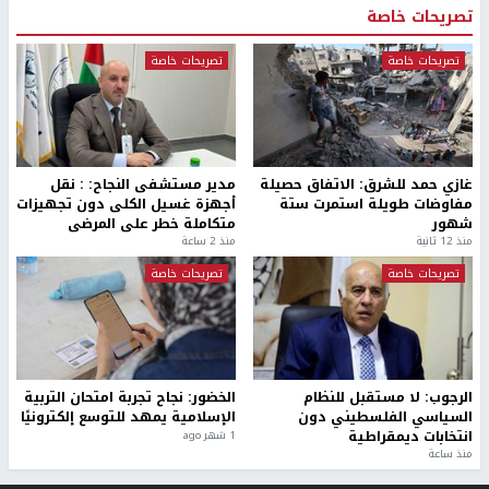
تصريحات خاصة
تصريحات خاصة
تصريحات خاصة
غازي حمد للشرق: الاتفاق حصيلة
مدير مستشفى النجاح: : نقل
مفاوضات طويلة استمرت ستة
أجهزة غسيل الكلى دون تجهيزات
شهور
متكاملة خطر على المرضى
منذ 12 ثانية
منذ 2 ساعة
تصريحات خاصة
تصريحات خاصة
الرجوب: لا مستقبل للنظام
الخضور: نجاح تجربة امتحان التربية
السياسي الفلسطيني دون
الإسلامية يمهد للتوسع إلكترونيًا
انتخابات ديمقراطية
1 شهر ago
منذ ساعة