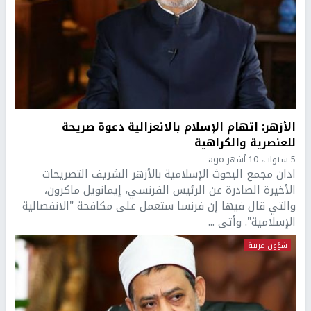
الأزهر: اتهام الإسلام بالانعزالية دعوة صريحة
للعنصرية والكراهية
5 سنوات، 10 أشهر ago
ادان مجمع البحوث الإسلامية بالأزهر الشريف التصريحات
الأخيرة الصادرة عن الرئيس الفرنسي، إيمانويل ماكرون،
والتي قال فيها إن فرنسا ستعمل على مكافحة "الانفصالية
الإسلامية". وأتى ...
شؤون عربية