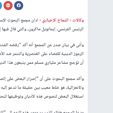
وكالات -
النجاح الإخباري -
ادان مجمع البحوث الإسل
الرئيس الفرنسي، إيمانويل ماكرون، والتي قال فيها 
وأتى في بيان صدر عن المجمع أنه أكد "رفضه الشدي
الرموز الدينية للقضاء على العنصرية والتنمر ضد ال
أن تؤجج مشاعر ملياري مسلم ممن يتبعون هذا الدي
وأكد مجمع البحوث على أن "إصرار البعض على إلصاق ا
والانعزالية، هو خلط معيب بين حقيقة ما تدعو إليه 
استغلال البعض لنصوص هذه الأديان وتوظيفها لتح
ودعا المجمع هؤلاء الذين يدعمون هذه التهم إلى "ا