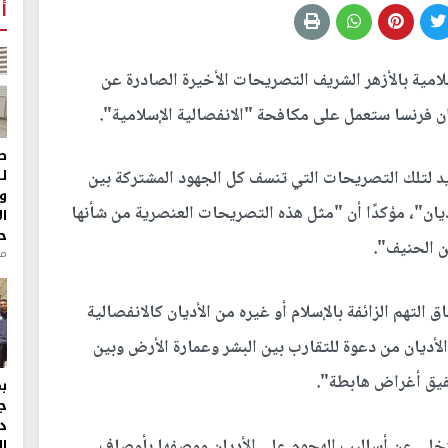
أ
امية بالأزهر الشريف التصريحات الأخيرة الصادرة عن
إن فرنسا ستعمل على مكافحة "الانفصالية الإسلامية".
ط
ل
د لتلك التصريحات التي تنسف كل الجهود المشتركة بين
و
أديان"، مؤكدًا أن "مثل هذه التصريحات العنصرية من شأنها
ا
ح
ن الحنيف".
من
لتهم الزائفة بالإسلام أو غيره من الأديان كالانفصالية
الأديان من دعوة للتقارب بين البشر وعمارة الأرض وبين
قيق أغراض هابطة".
ج
د
لتخلي عن أساليب الهجوم على الأديان ووصفها بأوصاف
ال