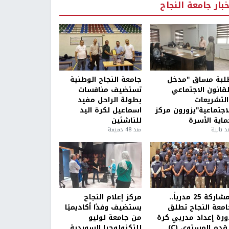
خبار جامعة النجاح
لبة مساق "مدخل
جامعة النجاح الوطنية
لقانون الاجتماعي
تستضيف منافسات
التشريعات
بطولة الراحل مفيد
لاجتماعية"يزورون مركز
اسماعيل لكرة اليد
ماية الأسرة
للناشئين
ذ ثانية
منذ 48 دقيقة
بمشاركة 25 مدرباً..
مركز إعلام النجاح
امعة النجاح تطلق
يستضيف وفدًا أكاديميًا
ورة إعداد مدربي كرة
من جامعة لوليو
قدم المستوى (C)
للتكنولوجيا السويدية