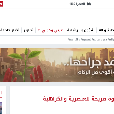
العصر
15:24
البث
نيو 48
شؤون إسرائيلية
عربي ودولي
تقارير
أخبار جامعة 
نعزالية دعوة صريحة للعنصرية والكراهية
ا
عوة صريحة للعنصرية والكراهية