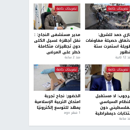
تصريحات خاصة
تصريحات خاصة
ازي حمد للشرق:
مدير مستشفى النجاح: :
لاتفاق حصيلة مفاوضات
نقل أجهزة غسيل الكلى
ويلة استمرت ستة
دون تجهيزات متكاملة
هور
خطر على المرضى
1 ثانية
منذ 2 ساعة
تصريحات خاصة
تصريحات خاصة
لرجوب: لا مستقبل
الخضور: نجاح تجربة
لنظام السياسي
امتحان التربية الإسلامية
لفلسطيني دون
يمهد للتوسع إلكترونيًا
نتخابات ديمقراطية
1 شهر ago
ذ ساعة