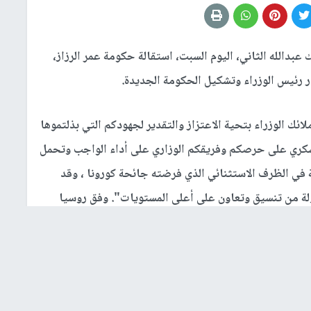
ك عبدالله الثاني، اليوم السبت، استقالة حكومة عمر الرزاز،
ار رئيس الوزراء وتشكيل الحكومة الجديدة.
ائك الوزراء بتحية الاعتزاز والتقدير لجهودكم التي بذلتموها
 شكري على حرصكم وفريقكم الوزاري على أداء الواجب وتحمل
 في الظرف الاستثنائي الذي فرضته جائحة كورونا ، وقد
لة من تنسيق وتعاون على أعلى المستويات". وفق روسيا
 وضع الخطط والبرامج، ومساعيها الكبيرة في تنفيذ
الاستفادة من كل الدروس والأخطاء، التي اعترضت بعض