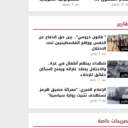
5 دقيقة
منذ 9 دقيقة
قارير
" قانون درومي".. بين حق الدفاع عن
النفس وواقع الفلسطينيين تحت
الاحتلال
قارير
منذ 8 ثواني
شهداء بينهم أطفال في غزة..
والاحتلال يصعّد غاراته ويمنح السكان
دقائق للإخلاء
قارير
منذ 11 ثانية
الإعلام العبري: "معركة مضيق هرمز
تستهدف تثبيت رواية سياسية"
منذ 9 ثواني
قارير
صريحات خاصة