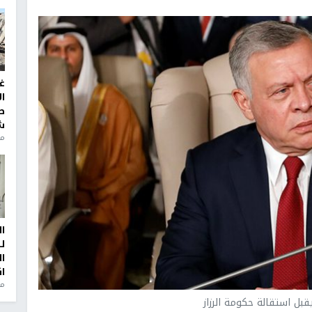
غ
ا
ط
ش
منذ 2
ا
ل
ا
ا
من
قبل استقالة حكومة الرزاز