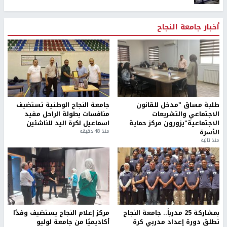
أخبار جامعة النجاح
طلبة مساق "مدخل للقانون
جامعة النجاح الوطنية تستضيف
الاجتماعي والتشريعات
منافسات بطولة الراحل مفيد
الاجتماعية"يزورون مركز حماية
اسماعيل لكرة اليد للناشئين
الأسرة
منذ 48 دقيقة
منذ ثانية
بمشاركة 25 مدرباً.. جامعة النجاح
مركز إعلام النجاح يستضيف وفدًا
تطلق دورة إعداد مدربي كرة
أكاديميًا من جامعة لوليو