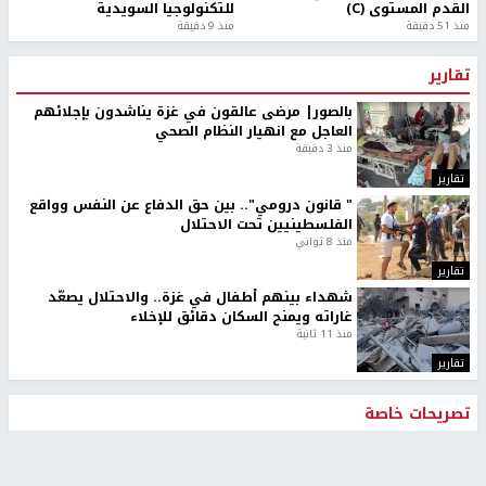
القدم المستوى (C)
للتكنولوجيا السويدية
منذ 51 دقيقة
منذ 9 دقيقة
تقارير
بالصور| مرضى عالقون في غزة يناشدون بإجلائهم
العاجل مع انهيار النظام الصحي
منذ 3 دقيقة
تقارير
" قانون درومي".. بين حق الدفاع عن النفس وواقع
الفلسطينيين تحت الاحتلال
منذ 8 ثواني
تقارير
شهداء بينهم أطفال في غزة.. والاحتلال يصعّد
غاراته ويمنح السكان دقائق للإخلاء
منذ 11 ثانية
تقارير
تصريحات خاصة
تصريحات خاصة
تصريحات خاصة