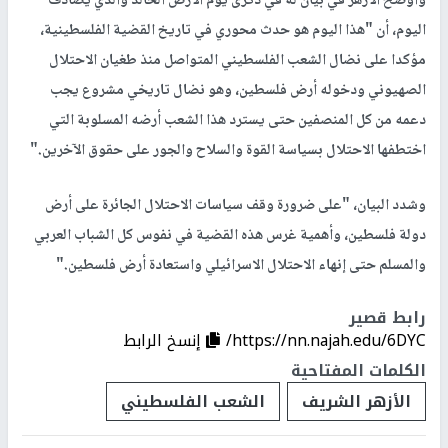
وأوضح الأزهر في بيان له في ذكرى يوم الأرض الخالد والذي يصادف
اليوم، أن "هذا اليوم هو حدث محوري في تاريخ القضية الفلسطينية،
مؤكدا على نضال الشعب الفلسطيني المتواصل منذ طغيان الاحتلال
الصهيوني ودخوله أرض فلسطين، وهو نضال تاريخي مشروع يجب
دعمه من كل المنصفين حتى يسترد هذا الشعب أرضه المسلوبة التي
اختطفها الاحتلال بسياسة القوة والسلاح والجور على حقوق الآخرين."
وشدد البيان، "على ضرورة وقف سياسات الاحتلال الجائرة على أرض
دولة فلسطين، وأهمية غرس هذه القضية في نفوس كل الشباب العربي
والمسلم حتى إنهاء الاحتلال الاسرائيلي واستعادة أرض فلسطين."
رابط قصير
https://nn.najah.edu/6DYC/
إنسخ الرابط
الكلمات المفتاحية
الأزهر الشريف
الشعب الفلسطيني