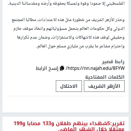
الفلسطيني إلا صمودا وقوة وتمسكا بحقوقه وأرضه ومقدساتنا الدينية.
وحذر الأزهر الشريف من خطورة مثل هذه الاعتداءات، مطالبا المجتمع
الدولي وكل حكومات العالم بتحمل مسؤولياتهم واتخاذ موقف حازم
وحقيقي لوقف هذه الانتهاكات والاستفزازات، وضمان عدم تكرارها
واحترام مشاعر ما يقرب من ملياري مسلم حول العالم.
رابط قصير
https://nn.najah.edu/8FYW/
إنسخ الرابط
الكلمات المفتاحية
الأزهر الشريف
الاحتلال
تقرير:5شهداء بينهم طفلان و133 مصابا و199
معتقلا خلال الشهر الماضي