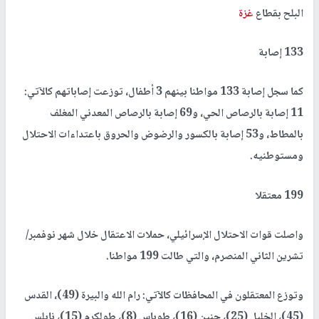
البلح بقطاع
غزة
133 إصابة
كما سجل إصابة 133 مواطنا بينهم 3 أطفال، توزعت إصاباتهم كالآتي:
11 إصابة بالرصاص الحي، و69 إصابة بالرصاص المعدني المغلف
بالمطاط، و53 إصابة بالكسور والرضوض والحروق باعتداءات الاحتلال
ومستوطنيه.
199
معتقلا
واصلت قوات الاحتلال الإسرائيلي، حملات الاعتقال خلال شهر نوفمبر/
تشرين الثاني المنصرم، والتي طالت 199 مواطنا.
وتوزع المعتقلون في المحافظات كالآتي: رام الله والبيرة (49)، القدس
(45)، الخليل (25)، جنين (16)، طوباس (8)، طولكرم (15)، نابلس