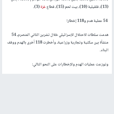
(13)، قلقيلية (10)، بيت لحم (15)، قطاع
غزة
(3).
54
عملية هدم و118 إخطارا
هدمت سلطات الاحتلال الإسرائيلي خلال تشرين الثاني المنصرم، 54
منشأة بين سكنية وتجارية وزراعية، وأخطرت 118 أخرى بالهدم ووقف
البناء.
وتوزعت عمليات الهدم والإخطارات على النحو التالي:
* القدس: (11) منشأة سكنية، (7) منشآت زراعية، (7) منشآت تجارية،
(38) إخطارا بالهدم ووقف البناء.
* طوباس والأغوار الشمالية: هدم (8) منشآت سكنية، و(9) زراعية،
وتدمير خط ناقل للمياه بطول 4 كم، كان مخصصا لخدمة آلاف الدونمات