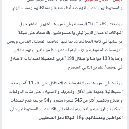
والمستوطنون، اعتداءاتهم ضد أبناء شعبنا وممتلكاتهم ومقدساتهم.
ورصدت وكالة "وفا" الرسمية ، في تقريرها الشهري العاشر حول
انتهاكات الاحتلال الإسرائيلي والمستوطنين، بالاعتماد على شبكة
مراسليها في كافة المحافظات، بما فيها العاصمة المحتلة، القدس، وبعض
المؤسسات الحقوقية والإنسانية، استشهاد 5 مواطنين بينهم طفلان
وإصابة 133 مواطنا واعتقال 199 آخرين كحصيلة اعتداءات الاحتلال
في نوفمبر/ تشرين الثاني المنصرم.
ووثقت في تقريرها مصادقة سلطات الاحتلال على بناء 11 ألف وحدة
استيطانية جديدة على الأقل، وتجريف والاستيلاء على مئات الدونمات
واقتلاع وتكسير أكثر من 545 شجرة مثمرة، و54 جريمة هدم للمنشآت
السكنية والزراعية والتجارية، إضافة الى 56 اعتداء للمستوطنين على
المواطنين وممتلكاتهم، و18 انتهاكا بحق الصحفيين.