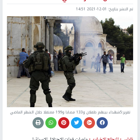
تم النشر بتاريخ:
2021-12-01 14:51
تقرير:5شهداء بينهم طفلان و133 مصابا و199 معتقلا خلال الشهر الماضي
نابلس -
النجاح الإخباري -
واصلت قوات الاحتلال الإسرائيلي