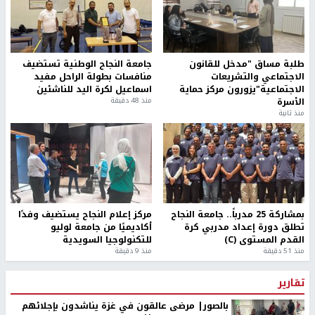
طلبة مساق "مدخل للقانون
جامعة النجاح الوطنية تستضيف
الاجتماعي والتشريعات
منافسات بطولة الراحل مفيد
الاجتماعية"يزورون مركز حماية
اسماعيل لكرة اليد للناشئين
الأسرة
منذ 48 دقيقة
منذ ثانية
بمشاركة 25 مدرباً.. جامعة النجاح
مركز إعلام النجاح يستضيف وفدًا
تطلق دورة إعداد مدربي كرة
أكاديميًا من جامعة لوليو
القدم المستوى (C)
للتكنولوجيا السويدية
منذ 51 دقيقة
منذ 9 دقيقة
تقارير
بالصور| مرضى عالقون في غزة يناشدون بإجلائهم