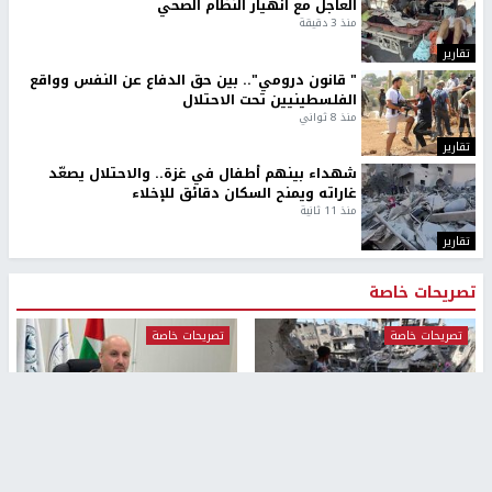
العاجل مع انهيار النظام الصحي
منذ 3 دقيقة
تقارير
" قانون درومي".. بين حق الدفاع عن النفس وواقع
الفلسطينيين تحت الاحتلال
منذ 8 ثواني
تقارير
شهداء بينهم أطفال في غزة.. والاحتلال يصعّد
غاراته ويمنح السكان دقائق للإخلاء
منذ 11 ثانية
تقارير
تصريحات خاصة
تصريحات خاصة
تصريحات خاصة
غازي حمد للشرق: الاتفاق حصيلة
مدير مستشفى النجاح: : نقل
مفاوضات طويلة استمرت ستة
أجهزة غسيل الكلى دون تجهيزات