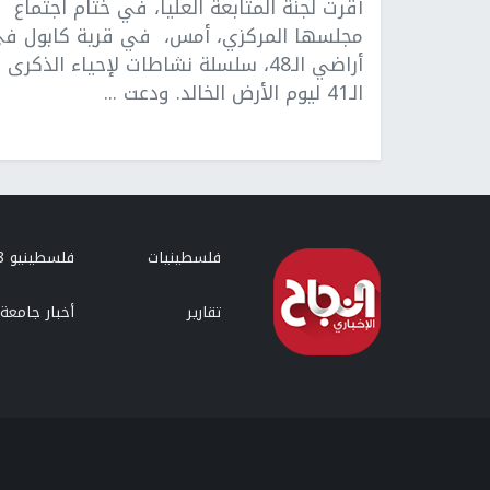
أقرت لجنة المتابعة العليا، في ختام اجتماع
مجلسها المركزي، أمس، في قرية كابول ف
أراضي الـ48، سلسلة نشاطات لإحياء الذكرى
الـ41 ليوم الأرض الخالد. ودعت ...
فلسطينيات
فلسطينيو 48
تقارير
أخبار جامعة 