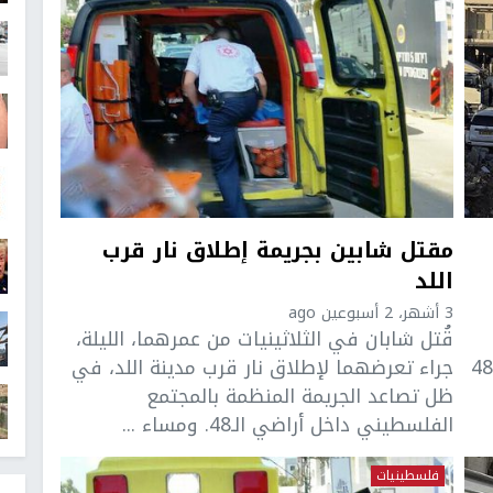
مقتل شابين بجريمة إطلاق نار قرب
اللد
3 أشهر، 2 أسبوعين ago
قُتل شابان في الثلاثينيات من عمرهما، الليلة،
بناية سكنية في مدينة كفر قاسم بأراضي الـ48
جراء تعرضهما لإطلاق نار قرب مدينة اللد، في
ظل تصاعد الجريمة المنظمة بالمجتمع
الفلسطيني داخل أراضي الـ48. ومساء ...
فلسطينيات