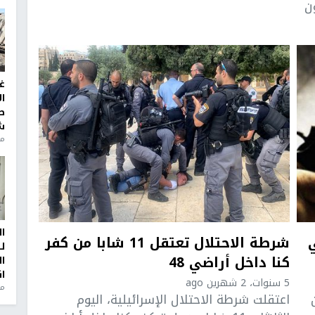
ن
غ
ا
ط
ش
منذ 2
ا
الـ48 في
شرطة الاحتلال تعتقل 11 شابا من كفر
ل
كنا داخل أراضي 48
ا
ا
5 سنوات، 2 شهرين ago
من
اعتقلت شرطة الاحتلال الإسرائيلية، اليوم