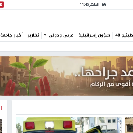
الظهر
11:45
البث
نيو 48
شؤون إسرائيلية
عربي ودولي
تقارير
أخبار جامعة 
ا