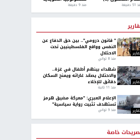
5 دقيقة
منذ 9 دقيقة
قارير
" قانون درومي".. بين حق الدفاع عن
النفس وواقع الفلسطينيين تحت
الاحتلال
قارير
منذ 8 ثواني
شهداء بينهم أطفال في غزة..
والاحتلال يصعّد غاراته ويمنح السكان
دقائق للإخلاء
قارير
منذ 11 ثانية
الإعلام العبري: "معركة مضيق هرمز
تستهدف تثبيت رواية سياسية"
منذ 9 ثواني
قارير
صريحات خاصة