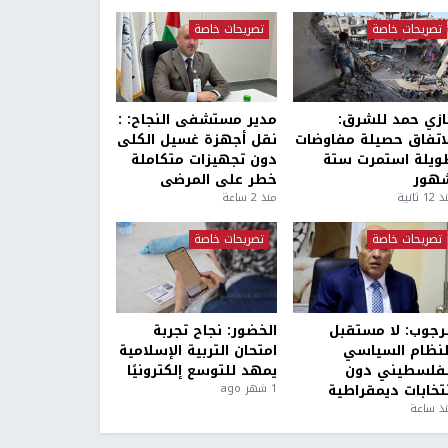
تصريحات خاصة
تصريحات خاصة
ازي حمد للشرق:
مدير مستشفى النجاح: :
لاتفاق حصيلة مفاوضات
نقل أجهزة غسيل الكلى
ويلة استمرت ستة
دون تجهيزات متكاملة
هور
خطر على المرضى
1 ثانية
منذ 2 ساعة
تصريحات خاصة
تصريحات خاصة
لرجوب: لا مستقبل
الخضور: نجاح تجربة
لنظام السياسي
امتحان التربية الإسلامية
لفلسطيني دون
يمهد للتوسع إلكترونيًا
نتخابات ديمقراطية
1 شهر ago
ذ ساعة