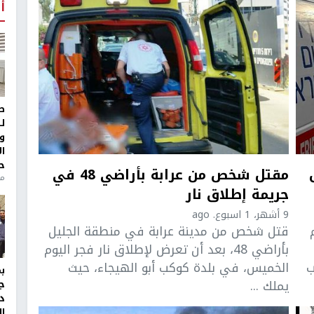
أ
ط
ل
و
ا
ح
مقتل شخص من عرابة بأراضي 48 في
من
جريمة إطلاق نار
9 أشهر، 1 اسبوع. ago
م
قتل شخص من مدينة عرابة في منطقة الجليل
بأراضي 48، بعد أن تعرض لإطلاق نار فجر اليوم
 وبحسب
الخميس، في بلدة كوكب أبو الهيجاء، حيث
يملك ...
ج
د
ال