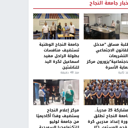
خبار جامعة النجاح
لبة مساق "مدخل
جامعة النجاح الوطنية
لقانون الاجتماعي
تستضيف منافسات
التشريعات
بطولة الراحل مفيد
لاجتماعية"يزورون مركز
اسماعيل لكرة اليد
ماية الأسرة
للناشئين
ذ ثانية
منذ 48 دقيقة
بمشاركة 25 مدرباً..
مركز إعلام النجاح
امعة النجاح تطلق
يستضيف وفدًا أكاديميًا
ورة إعداد مدربي كرة
من جامعة لوليو
قدم المستوى (C)
للتكنولوجيا السويدية