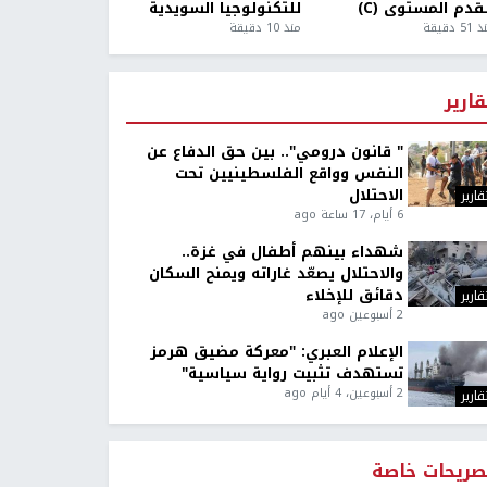
قدم المستوى (C)
للتكنولوجيا السويدية
5 دقيقة
منذ 10 دقيقة
قارير
" قانون درومي".. بين حق الدفاع عن
النفس وواقع الفلسطينيين تحت
الاحتلال
قارير
6 أيام، 17 ساعة ago
شهداء بينهم أطفال في غزة..
والاحتلال يصعّد غاراته ويمنح السكان
دقائق للإخلاء
قارير
2 أسبوعين ago
الإعلام العبري: "معركة مضيق هرمز
تستهدف تثبيت رواية سياسية"
2 أسبوعين، 4 أيام ago
قارير
صريحات خاصة