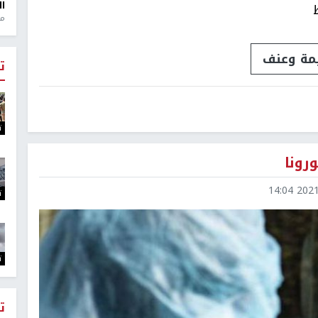
ال
منذ 1
مة وعنف
ت
ت
رونا
2021-0
ت
ت
ت