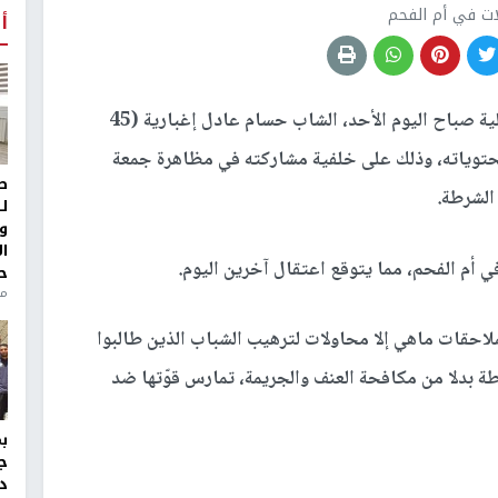
ات في أم الفحم
أ
اعتقلت الشرطة الإسرائيلية صباح اليوم الأحد، الشاب حسام عادل إغبارية (45
محتوياته، وذلك على خلفية مشاركته في مظاهرة جمعة
ط
ل
و
ا
في أم الفحم، مما يتوقع اعتقال آخرين اليوم.
ح
منذ 
ملاحقات ماهي إلا محاولات لترهيب الشباب الذين طالبوا
طة بدلا من مكافحة العنف والجريمة، تمارس قوّتها ضد
ج
د