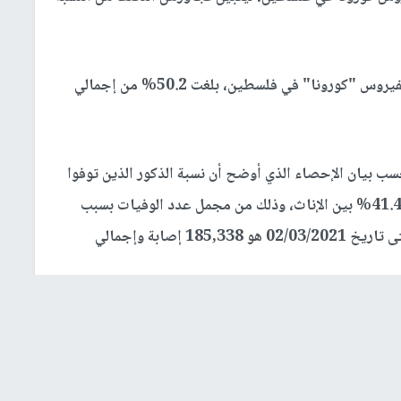
حيث جاء في التقرير إن نسبة الإناث اللواتي أصبن بفيروس "كورونا" في فلسطين، بلغت 50.2% من إجمالي
سب بيان الإحصاء الذي أوضح أن نسبة الذكور الذين توفوا
نتيجة الإصابة بفيروس كورونا بلغت 58.6% مقابل 41.4% بين الإناث، وذلك من مجمل عدد الوفيات بسبب
الفيروس في فلسطين، علماً أن إجمالي الإصابات حتى تاريخ 02/03/2021 هو 185,338 إصابة وإجمالي