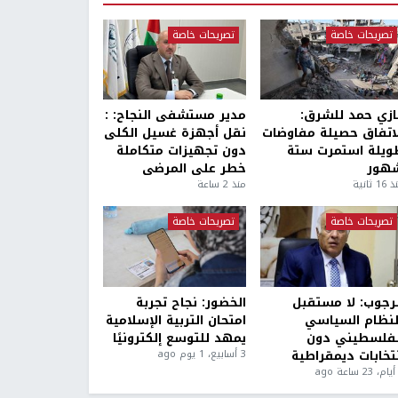
تصريحات خاصة
تصريحات خاصة
ازي حمد للشرق:
مدير مستشفى النجاح: :
لاتفاق حصيلة مفاوضات
نقل أجهزة غسيل الكلى
ويلة استمرت ستة
دون تجهيزات متكاملة
هور
خطر على المرضى
1 ثانية
منذ 2 ساعة
تصريحات خاصة
تصريحات خاصة
لرجوب: لا مستقبل
الخضور: نجاح تجربة
لنظام السياسي
امتحان التربية الإسلامية
لفلسطيني دون
يمهد للتوسع إلكترونيًا
نتخابات ديمقراطية
3 أسابيع، 1 يوم ago