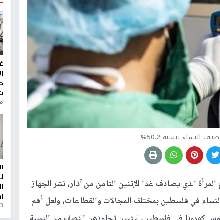
غ
ا
ط
ش
منذ 6
ف النساء بنسبة 50.2%
ا
ل
لمرأة الذي يصادف غدا الإثنين الثامن من آذار، نشر الجهاز
ا
ا
النساء في فلسطين بمختلف المجالات والقطاعات، ولعل أهم
3 أيام، 23 ساعة ago
يروس كورونا في فلسطين، ليتبين تجاوزهن النصف من النسبة