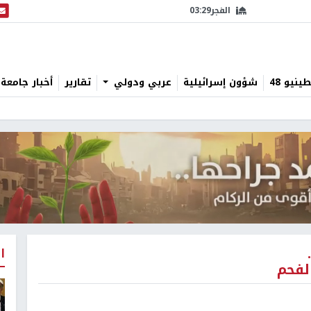
الفجر
03:29
البث
نيو 48
شؤون إسرائيلية
عربي ودولي
تقارير
أخبار جامعة 
ا
لفحم