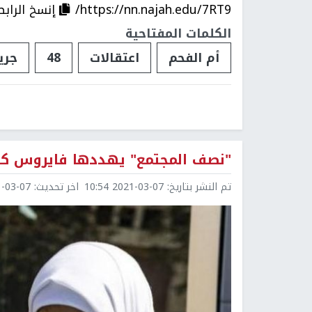
https://nn.najah.edu/7RT9/
إنسخ الرابط
الكلمات المفتاحية
أم الفحم
اعتقالات
48
جري
"نصف المجتمع" يهددها فايروس كو
تم النشر بتاريخ:
2021-03-07 10:54
اخر تحديث:
3-07 14:04