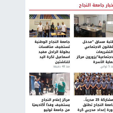
خبار جامعة النجاح
لبة مساق "مدخل
جامعة النجاح الوطنية
لقانون الاجتماعي
تستضيف منافسات
التشريعات
بطولة الراحل مفيد
لاجتماعية"يزورون مركز
اسماعيل لكرة اليد
ماية الأسرة
للناشئين
5 ثواني
منذ 48 دقيقة
بمشاركة 25 مدرباً..
مركز إعلام النجاح
امعة النجاح تطلق
يستضيف وفدًا أكاديميًا
ورة إعداد مدربي كرة
من جامعة لوليو