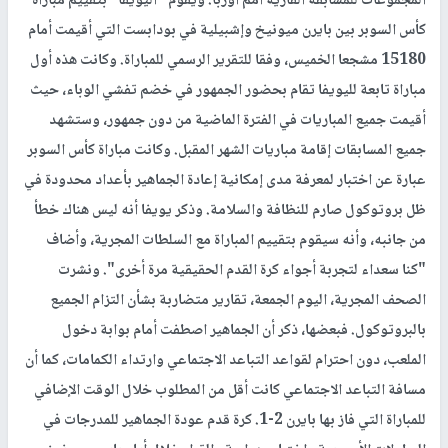
المجموعات للمسابقة القارية أمم أوربا. ويقوم "اليويفا" بتقييم مباراة
كأس السوبر بين بايرن ميونيخ وإشبيلية في بودابست التي أقيمت أمام
15180 مشجعا الخميس، وفقا للتقرير الرسمي للمباراة. وكانت هذه أول
مباراة تابعة لليويفا تقام بحضور الجمهور في خضم تفشي الوباء، حيث
أقيمت جميع المباريات في الفترة الماضية من دون جمهور، وستشهد
جميع المسابقات إقامة مباريات الشهر المقبل. وكانت مباراة كأس السوبر
عبارة عن اختبار لمعرفة مدى إمكانية إعادة الجماهير بأعداد محدودة في
ظل بروتوكول صارم للنظافة والسلامة. وذكر يويفا أنه ليس هناك خطأ
من جانبه، وأنه سيقوم بتقييم المباراة مع السلطات المجرية، وأضاف
"كنا سعداء لتجربة أجواء كرة القدم الحقيقية مرة أخرى". ونشرت
الصحف المجرية، اليوم الجمعة، تقارير متضاربة بشأن التزام الجميع
بالبروتوكول. فبعضها، ذكر أن الجماهير اصطفت أمام بوابة دخول
الملعب، دون احترام لقواعد التباعد الاجتماعي وارتداء الكمامات، كما أن
مسافة التباعد الاجتماعي كانت أقل من المطلوب خلال الوقت الإضافي
للمباراة التي فاز بها بايرن 2-1. كرة قدم عودة الجماهير للمدرجات في