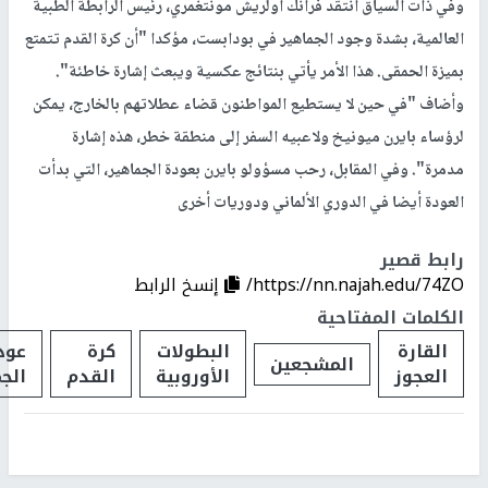
وفي ذات السياق انتقد فرانك أولريش مونتغمري، رئيس الرابطة الطبية
العالمية، بشدة وجود الجماهير في بودابست، مؤكدا "أن كرة القدم تتمتع
بميزة الحمقى. هذا الأمر يأتي بنتائج عكسية ويبعث إشارة خاطئة".
وأضاف "في حين لا يستطيع المواطنون قضاء عطلاتهم بالخارج، يمكن
لرؤساء بايرن ميونيخ ولاعبيه السفر إلى منطقة خطر، هذه إشارة
مدمرة". وفي المقابل، رحب مسؤولو بايرن بعودة الجماهير، التي بدأت
العودة أيضا في الدوري الألماني ودوريات أخرى
رابط قصير
https://nn.najah.edu/74ZO/
إنسخ الرابط
الكلمات المفتاحية
القارة
البطولات
كرة
عود
المشجعين
العجوز
الأوروبية
القدم
الج