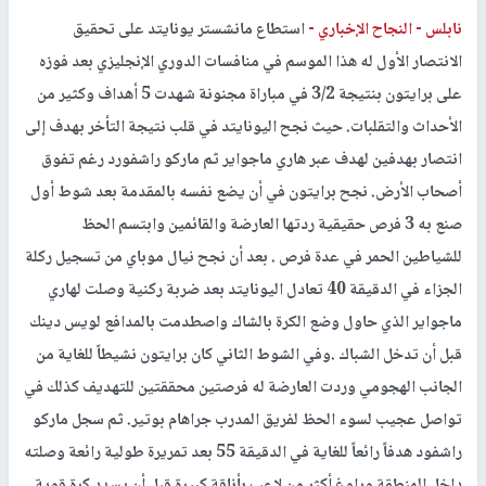
نابلس -
النجاح الإخباري -
استطاع مانشستر يونايتد على تحقيق
الانتصار الأول له هذا الموسم في منافسات الدوري الإنجليزي بعد فوزه
على برايتون بنتيجة 3/2 في مباراة مجنونة شهدت 5 أهداف وكثير من
الأحداث والتقلبات. حيث نجح اليونايتد في قلب نتيجة التأخر بهدف إلى
انتصار بهدفين لهدف عبر هاري ماجواير ثم ماركو راشفورد رغم تفوق
أصحاب الأرض. نجح برايتون في أن يضع نفسه بالمقدمة بعد شوط أول
صنع به 3 فرص حقيقية ردتها العارضة والقائمين وابتسم الحظ
للشياطين الحمر في عدة فرص . بعد أن نجح نيال موباي من تسجيل ركلة
الجزاء في الدقيقة 40 تعادل اليونايتد بعد ضربة ركنية وصلت لهاري
ماجواير الذي حاول وضع الكرة بالشاك واصطدمت بالمدافع لويس دينك
قبل أن تدخل الشباك .وفي الشوط الثاني كان برايتون نشيطاً للغاية من
الجانب الهجومي وردت العارضة له فرصتين محققتين للتهديف كذلك في
تواصل عجيب لسوء الحظ لفريق المدرب جراهام بوتير. ثم سجل ماركو
راشفود هدفاً رائعاً للغاية في الدقيقة 55 بعد تمريرة طولية رائعة وصلته