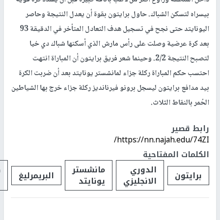
داخل المنطقة وراوغ أكثر من لاعب بأناقة كبيرة قبل أن يسدد كرة قوية
بيسراه لتسكن الشباك. حاول برايتون بقوة أن يعدل النتيجة وحاصر
اليونايتد حتى نجح في تسجيل هدف التعادل المتأخر في الدقيقة 93
بعد كرة عرضية وصلت على رأس مارش الذي أسكنها شباك دي خيا
لتصبح النتيجة 2/2. وحينما شعر فريق برايتون أن المباراة انتهت
احتسب حكم المباراة ركلة جزاء لمانشستر يونايتد بعد أن ضربت الكرة
بيد مدافع برايتون ليسجل برونو فيرنانديز ركلة جزاء خرج بها الشياطين
الحُمر بالنقاط الثلاث.
رابط قصير
https://nn.najah.edu/74ZI/
الكلمات المفتاحية
الدوري
مانشستر
ك
برايتون
البريمرليغ
الانجليزي
يونايتد
ا