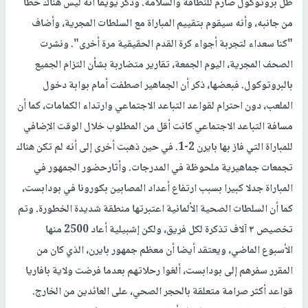
ظل بروتوكول صارم للنظافة والسلامة. وذكر يويفا أنه ليس هناك خطأ
من جانبه، وأنه سيقوم بتقييم المباراة مع السلطات المجرية، وأضاف
"كنا سعداء لتجربة أجواء كرة القدم الحقيقية مرة أخرى". ونشرت
الصحف المجرية، اليوم الجمعة، تقارير متضاربة بشأن التزام الجميع
بالبروتوكول. فبعضها، ذكر أن الجماهير اصطفت أمام بوابة دخول
الملعب، دون احترام لقواعد التباعد الاجتماعي وارتداء الكمامات، كما أن
مسافة التباعد الاجتماعي كانت أقل من المطلوب خلال الوقت الإضافي
للمباراة التي فاز بها بايرن 2-1. في حين ذهبت أخرى إلى أنه لم تكن هناك
تجمعات جماهيرية ملحوظة في المدرجات. وأثارحضور الجمهور في
المباراة جدلا كبيرا بسبب ارتفاع أعداد المصابين بكورونا في بودابست،
كما أن السلطات الصحية الألمانية اعتبرتها منطقة شديدة الخطورة. وتم
تخصيص ٣ آلاف تذكرة لكل فريق، ولكن إشبيلية أعاد 2500 منها
الأسبوع الماضي، ويعتقد أيضا أن معظم جمهور بايرن، الذي كان من
المقرر سفرهم إلى بودابست، ألغوا رحلاتهم بعدما فرضت ولاية بافاريا
قواعد أكثر صرامة متعلقة بالحجر الصحي، على العائدين من الخارج.