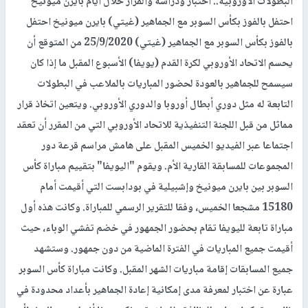
البطولات الأوروبية.. اختبار ودراسة والقرار خلال أيام بايرن ميونيخ
احتفل بالفوز بكأس السوبر مع الجماهير (غيتي) بايرن ميونيخ احتفل
بالفوز بكأس السوبر مع الجماهير (غيتي) 25/9/2020 من المتوقع أن
يحسم الاتحاد الأوروبي لكرة القدم (يويفا) الأسبوع المقبل ما إذا كان
سيسمح للجماهير بالعودة لحضور المباريات بالملاعب في البطولات
التابعة له مثل دوري أبطال أوروبا والدوري الأوروبي. ويتعين اتخاذ قرار
مماثل من قبل اللجنة التنفيذية للاتحاد الأوروبي التي من المقرر أن تعقد
اجتماعا عبر الفيديو الخميس المقبل على هامش مراسم قرعة دور
المجموعات للمسابقة القارية الأم. ويقوم "اليويفا" بتقييم مباراة كأس
السوبر بين بايرن ميونيخ وإشبيلية في بودابست التي أقيمت أمام
15180 مشجعا الخميس، وفقا للتقرير الرسمي للمباراة. وكانت هذه أول
مباراة تابعة لليويفا تقام بحضور الجمهور في خضم تفشي الوباء، حيث
أقيمت جميع المباريات في الفترة الماضية من دون جمهور. وستشهد
جميع المسابقات إقامة مباريات الشهر المقبل. وكانت مباراة كأس السوبر
عبارة عن اختبار لمعرفة مدى إمكانية إعادة الجماهير بأعداد محدودة في