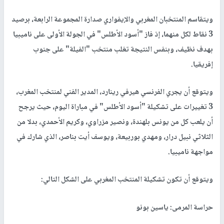
ويتقاسم المنتخبان المغربي والإيفواري صدارة المجموعة الرابعة، برصيد
3 نقاط لكل منهما، إذ فاز "أسود الأطلس" في الجولة الأولى على ناميبيا
بهدف نظيف، وبنفس النتيجة تغلب منتخب "الفيلة" على جنوب
إفريقيا.
ويتوقع أن يجري الفرنسي هيرفي رينارد، المدير الفني لمنتخب المغرب،
3 تغييرات على تشكيلة "أسود الأطلس" في مباراة اليوم، حيث يرجح
أن يلعب كل من يونس بلهندة، ونصير مزراوي، وكريم الأحمدي، بدلا من
الثلاثي نبيل درار، ومهدي بوربيعة، ويوسف أيت بناصر، الذي شارك في
مواجهة ناميبيا.
ويتوقع أن تكون تشكيلة المنتخب المغربي على الشكل التالي:
حراسة المرمى: ياسين بونو