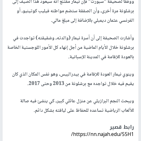
ووفقًاً لصحيفة "سبورت" فإن نيمار مقتنع أنه سيعود هذا الصيف إلى
برشلونة مرة أخرى، وأن الصفقة ستضم مواطنه فيليب كوتينيو، أو
الفرنسي عثمان ديمبلي بالإضافة إلى مبلغ مالي.
وأشارت الصحيفة إلى أن أسرة نيمار (والدته، وشقيقته) تواجدت في
برشلونة خلال الأيام الماضية من أجل إنهاء كل الأمور اللوجستية الخاصة
بالعودة للإقامة في المدينة الإسبانية.
وينوي نيمار العودة للإقامة في بيدرالبيس، وهو نفس المكان الذي كان
يقيم فيه خلال تواجده مع برشلونة من 2013 وحتى 2017.
ويبحث النجم البرازيلي عن منزل عائلي كبير، كي ينشئ فيه صالة
للألعاب الرياضية تساعده للحفاظ على لياقته بشكل دائم.
رابط قصير
https://nn.najah.edu/55H1/