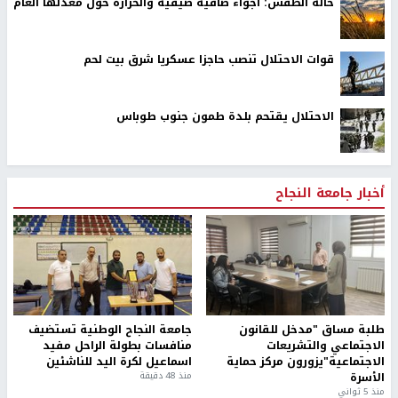
حالة الطقس: أجواء صافية صيفية والحرارة حول معدلها العام
قوات الاحتلال تنصب حاجزا عسكريا شرق بيت لحم
الاحتلال يقتحم بلدة طمون جنوب طوباس
أخبار جامعة النجاح
طلبة مساق "مدخل للقانون
جامعة النجاح الوطنية تستضيف
الاجتماعي والتشريعات
منافسات بطولة الراحل مفيد
الاجتماعية"يزورون مركز حماية
اسماعيل لكرة اليد للناشئين
الأسرة
منذ 48 دقيقة
منذ 5 ثواني