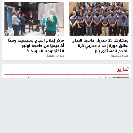
بمشاركة 25 مدرباً.. جامعة النجاح
مركز إعلام النجاح يستضيف وفدًا
تطلق دورة إعداد مدربي كرة
أكاديميًا من جامعة لوليو
القدم المستوى (C)
للتكنولوجيا السويدية
منذ 51 دقيقة
منذ 10 دقيقة
تقارير
" قانون درومي".. بين حق الدفاع عن النفس وواقع
الفلسطينيين تحت الاحتلال
6 أيام، 17 ساعة ago
تقارير
شهداء بينهم أطفال في غزة.. والاحتلال يصعّد
غاراته ويمنح السكان دقائق للإخلاء
2 أسبوعين ago
تقارير
الإعلام العبري: "معركة مضيق هرمز تستهدف تثبيت