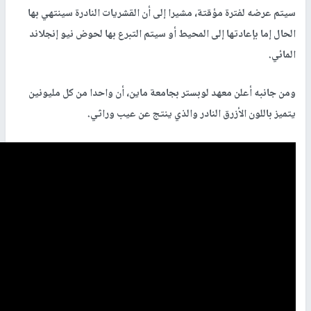
سيتم عرضه لفترة مؤقتة، مشيرا إلى أن القشريات النادرة سينتهي بها
الحال إما بإعادتها إلى المحيط أو سيتم التبرع بها لحوض نيو إنجلاند
المائي.
ومن جانبه أعلن معهد لوبستر بجامعة ماين، أن واحدا من كل مليونين
يتميز باللون الأزرق النادر والذي ينتج عن عيب وراثي.