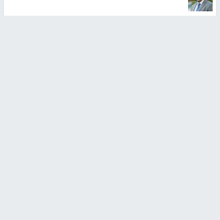
أخبار جامعة النجاح
طلبة مساق "مدخل للقانون
جامعة النجاح الوطنية تستضيف
الاجتماعي والتشريعات
منافسات بطولة الراحل مفيد
الاجتماعية"يزورون مركز حماية
اسماعيل لكرة اليد للناشئين
الأسرة
منذ 48 دقيقة
منذ 5 ثواني
بمشاركة 25 مدرباً.. جامعة النجاح
مركز إعلام النجاح يستضيف وفدًا