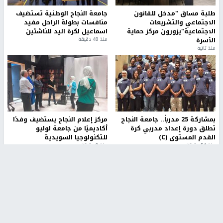
طلبة مساق "مدخل للقانون
جامعة النجاح الوطنية تستضيف
الاجتماعي والتشريعات
منافسات بطولة الراحل مفيد
الاجتماعية"يزورون مركز حماية
اسماعيل لكرة اليد للناشئين
الأسرة
منذ 48 دقيقة
منذ ثانية
بمشاركة 25 مدرباً.. جامعة النجاح
مركز إعلام النجاح يستضيف وفدًا
تطلق دورة إعداد مدربي كرة
أكاديميًا من جامعة لوليو
القدم المستوى (C)
للتكنولوجيا السويدية
منذ 51 دقيقة
منذ 9 دقيقة
تقارير
" قانون درومي".. بين حق الدفاع عن النفس وواقع
الفلسطينيين تحت الاحتلال
منذ 8 ثواني
تقارير