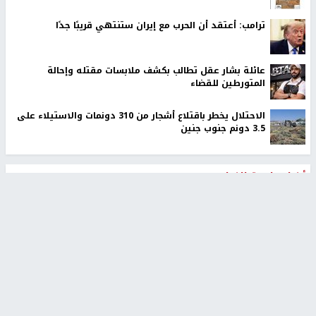
ترامب: أعتقد أن الحرب مع إيران ستنتهي قريبًا جدًا
عائلة بشار عقل تطالب بكشف ملابسات مقتله وإحالة
المتورطين للقضاء
الاحتلال يخطر باقتلاع أشجار من 310 دونمات والاستيلاء على
3.5 دونم جنوب جنين
أخبار جامعة النجاح
طلبة مساق "مدخل للقانون
جامعة النجاح الوطنية تستضيف
الاجتماعي والتشريعات
منافسات بطولة الراحل مفيد
الاجتماعية"يزورون مركز حماية
اسماعيل لكرة اليد للناشئين