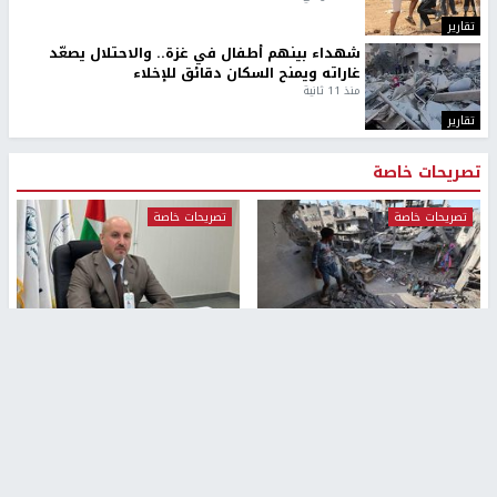
تقارير
شهداء بينهم أطفال في غزة.. والاحتلال يصعّد
غاراته ويمنح السكان دقائق للإخلاء
منذ 11 ثانية
تقارير
تصريحات خاصة
تصريحات خاصة
تصريحات خاصة
غازي حمد للشرق: الاتفاق حصيلة
مدير مستشفى النجاح: : نقل
مفاوضات طويلة استمرت ستة
أجهزة غسيل الكلى دون تجهيزات
شهور
متكاملة خطر على المرضى
منذ 12 ثانية
منذ 2 ساعة
تصريحات خاصة
تصريحات خاصة