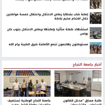
إصابة شاب بشظايا رصاص الاحتلال واعتقال خمسة مواطنين
خلال اقتحام مخيم بلاطة
استشهاد طفلة متأثرة بإصابتها برصاص الاحتلال جنوب خان
يونس
مستوطنون يهاجمون تجمع الكعابنة شرق الطيبة برام الله
أخبار جامعة النجاح
طلبة مساق "مدخل للقانون
جامعة النجاح الوطنية تستضيف
الاجتماعي والتشريعات
منافسات بطولة الراحل مفيد