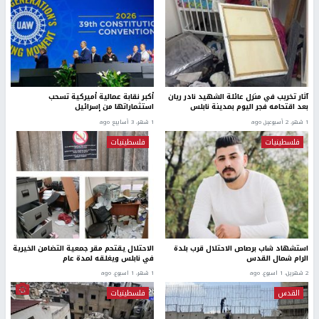
آثار تخريب في منزل عائلة الشهيد نادر ريان
أكبر نقابة عمالية أميركية تسحب
بعد اقتحامه فجر اليوم بمدينة نابلس
استثماراتها من إسرائيل
1 شهر، 2 أسبوعين ago
1 شهر، 3 أسابيع ago
فلسطينيات
فلسطينيات
استشهاد شاب برصاص الاحتلال قرب بلدة
الاحتلال يقتحم مقر جمعية التضامن الخيرية
الرام شمال القدس
في نابلس ويغلقه لمدة عام
2 شهرين، 1 اسبوع. ago
1 شهر، 1 اسبوع. ago
القدس
فلسطينيات