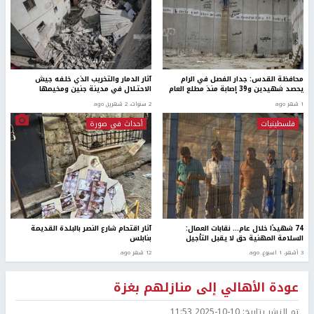
محافظة القدس: جدار الفصل في الرام
آثار الدمار والتخريب الذي خلفه جيش
يحصد شهيدين و39 إصابة منذ مطلع العام
الاحتــلال في مدينة جنين ومخيمها
1 شهر ago
2 سنوات، 2 شهرين ago
فلسطينيات
أحداث في صورة
74 شهيدًا خلال عام… نقابات العمال:
آثار اقتحام شارع النصر بالبلدة القديمة
السلامة المهنية حق لا يقبل التأجيل
بنابلس
3 أشهر، 1 اسبوع. ago
12 شهر ago
عودة الأهالي إلى منازلهم بغزة
تم النشر بتاريخ:
2025-10-10 11:53