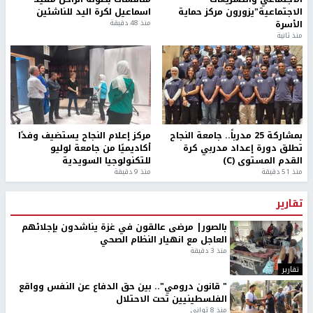
الاجتماعية"يزورون مركز حماية
اسماعيل لكرة اليد للناشئين
الأسرة
منذ 48 دقيقة
منذ ثانية
بمشاركة 25 مدرباً.. جامعة النجاح
مركز إعلام النجاح يستضيف وفدًا
تطلق دورة إعداد مدربي كرة
أكاديميًا من جامعة لوليو
القدم المستوى (C)
للتكنولوجيا السويدية
منذ 51 دقيقة
منذ 9 دقيقة
تقارير
بالصور| مرضى عالقون في غزة يناشدون بإجلائهم
العاجل مع انهيار النظام الصحي
منذ 3 دقيقة
تقارير
" قانون درومي".. بين حق الدفاع عن النفس وواقع
الفلسطينيين تحت الاحتلال
منذ 8 ثواني