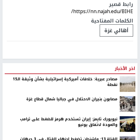
رابط قصير
https://nn.najah.edu/BIHE/
الكلمات المفتاحية
أهالي غزة
اخر الأخبار
مصادر عبرية: خلافات أميركية إسرائيلية بشأن وثيقة الـ15
نقطة
مصابون بنيران الاحتلال في جباليا شمال قطاع غزة
نيويورك تايمز: إيران تستخدم هرمز للضغط على ترامب
والعودة لاتفاق يونيو
القناة 13: واشنطن تضغط لإنهاء القتال في 3 جبهات