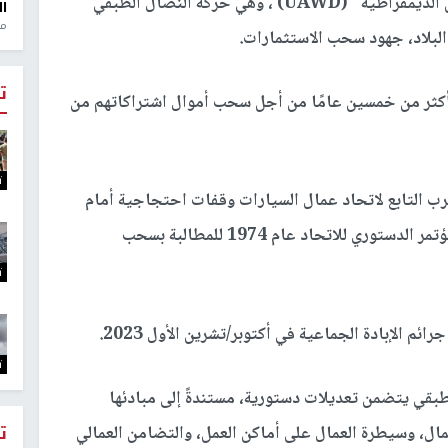
وقد قاد مندوبو حركة "توحيد جميع العمال من أجل الديمقراطية" (UAWD) ، وهي حركة النضال الطبقي
ال
منذ 1
 البلاد، جهود سحب الاستثمارات.
ت
ء اتحاد عمال السيارات (UAW) منذ أكثر من خمسين عامًا من أجل سحب أموال اشتراكاتهم من
ت
رب التابع لاتحاد عمال السيارات وقفات احتجاجية أمام
فعاليات الاتحاد ، ونفذ إضرابات ، ونظم فعاليات للمؤتمر الدستوري للاتحاد عام 1974 للمطالبة بسحب
ت
 الإبادة الجماعية في أكتوبر/تشرين الأول 2023.
ت
ًا للنضال الطبقي يتضمن تعديلات دستورية، مستندةً إلى مبادئها
ت
مال، وسيطرة العمال على أماكن العمل، والتضامن العمالي