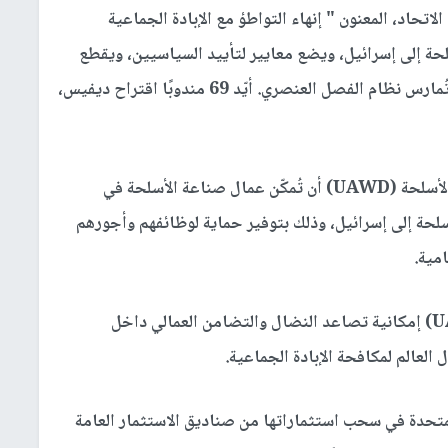
تحاد، المعنون " إنهاء التواطؤ مع الإبادة الجماعية
سلحة إلى إسرائيل، ويضع معايير لتأييد السياسيين، ويقطع
العلاقات مع منظمة الهستدروت العمالية التي كانت تُمارس نظام الفصل العنصري. أيّد 69 مندوبًا اقتراح ديفيس،
كان من شأن النسخة الأقوى من تعديل اتحاد عمال الأسلحة (UAWD) أن تُمكّن عمال صناعة الأسلحة في
سلحة إلى إسرائيل، وذلك بتوفير حماية لوظائفهم وأجورهم
مية.
ويُظهر سحب استثمارات اتحاد عمال الأسلحة (UAW) إمكانية تصاعد النضال والتضامن العمالي داخل
العالم لمكافحة الإبادة الجماعية.
متحدة في سحب استثماراتها من صناديق الاستثمار العامة