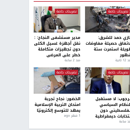
تصريحات خاصة
تصريحات خاصة
ازي حمد للشرق:
مدير مستشفى النجاح: :
لاتفاق حصيلة مفاوضات
نقل أجهزة غسيل الكلى
ويلة استمرت ستة
دون تجهيزات متكاملة
هور
خطر على المرضى
1 ثانية
منذ 2 ساعة
تصريحات خاصة
تصريحات خاصة
لرجوب: لا مستقبل
الخضور: نجاح تجربة
لنظام السياسي
امتحان التربية الإسلامية
لفلسطيني دون
يمهد للتوسع إلكترونيًا
نتخابات ديمقراطية
1 شهر ago
ذ ساعة