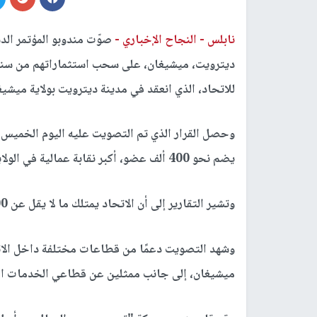
نابلس -
النجاح الإخباري -
ديترويت، ميشيغان، على سحب استثماراتهم من سندات
للاتحاد، الذي انعقد في مدينة ديترويت بولاية ميشيغان بين 15 و18 يونيو/حز
يضم نحو 400 ألف عضو، أكبر نقابة عمالية في الولايات المتحدة تعلن رسميًا سحب استثماراتها من إسرائيل.
وتشير التقارير إلى أن الاتحاد يمتلك ما لا يقل عن 400 ألف دولار أمريكي في هذه الاستثمارات.
وشهد التصويت دعمًا من قطاعات مختلفة داخل الاتح
ميشيغان، إلى جانب ممثلين عن قطاعي الخدمات القان