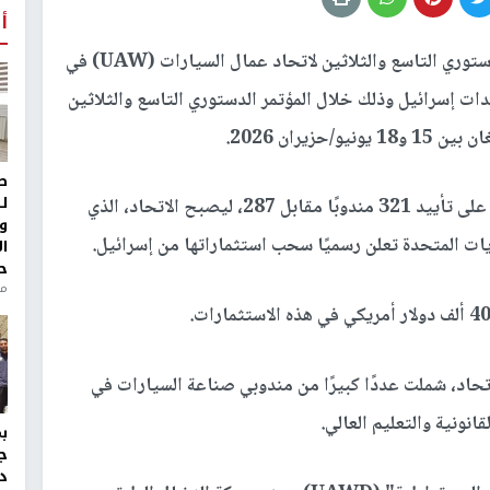
أ
صوّت مندوبو المؤتمر الدستوري التاسع والثلاثين لاتحاد عمال السيارات (UAW) في
 إسرائيل وذلك خلال المؤتمر الدستوري التاسع والثلاثين
يران 2026.
ط
ل
وحصل القرار الذي تم التصويت عليه اليوم الخميس على تأييد 321 مندوبًا مقابل 287، ليصبح الاتحاد، الذي
و
ا
ح
من
اد، شملت عددًا كبيرًا من مندوبي صناعة السيارات في
ونية والتعليم العالي.
ج
د