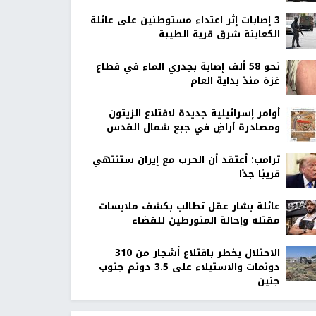
‏3 إصابات إثر اعتداء مستوطنين على عائلة
الكعابنة شرق قرية الطيبة
نحو 58 ألف إصابة بجدري الماء في قطاع
غزة منذ بداية العام
أوامر إسرائيلية جديدة لاقتلاع الزيتون
ومصادرة أراضٍ في جبع شمال القدس
ترامب: أعتقد أن الحرب مع إيران ستنتهي
قريبًا جدًا
عائلة بشار عقل تطالب بكشف ملابسات
مقتله وإحالة المتورطين للقضاء
الاحتلال يخطر باقتلاع أشجار من 310
دونمات والاستيلاء على 3.5 دونم جنوب
جنين