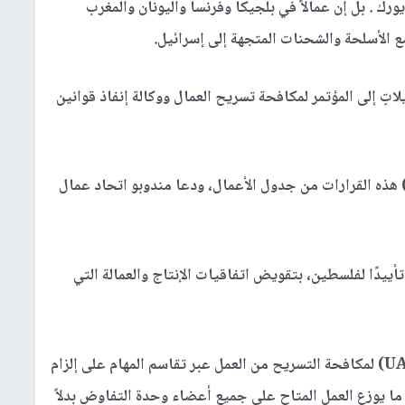
رك . بل إن عمالاً في بلجيكا وفرنسا واليونان والمغرب
ع الأسلحة والشحنات المتجهة إلى إسرائيل.
وبو اتحاد عمال السيارات (UAWD) تعديلاتٍ إلى المؤتمر لمكافحة تسريح العمال ووكالة إنفاذ قوانين
قد استبعدت قيادة اتحاد عمال السيارات (UAW) هذه القرارات من جدول الأعمال، ودعا مندوبو اتحاد عمال
تأييدًا لفلسطين، بتقويض اتفاقيات الإنتاج والعمالة التي
ينص تعديل اتحاد عمال السيارات المتحدين (UAWD) لمكافحة التسريح من العمل عبر تقاسم المهام على إلزام
ما يوزع العمل المتاح على جميع أعضاء وحدة التفاوض بدلاً