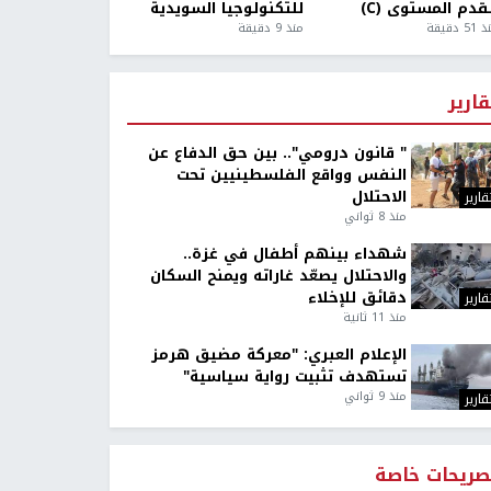
قدم المستوى (C)
للتكنولوجيا السويدية
5 دقيقة
منذ 9 دقيقة
قارير
" قانون درومي".. بين حق الدفاع عن
النفس وواقع الفلسطينيين تحت
الاحتلال
قارير
منذ 8 ثواني
شهداء بينهم أطفال في غزة..
والاحتلال يصعّد غاراته ويمنح السكان
دقائق للإخلاء
قارير
منذ 11 ثانية
الإعلام العبري: "معركة مضيق هرمز
تستهدف تثبيت رواية سياسية"
منذ 9 ثواني
قارير
صريحات خاصة