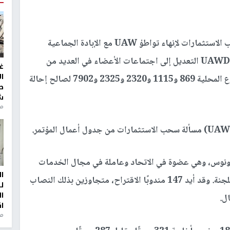
ويتضمن البرنامج نسخةً أكثر صرامةً من تعديل سحب الاستثمارات لإنهاء تواطؤ UAW مع الإبادة الجماعية
الإسرائيلية وإنهاء الحروب الإمبريالية. وقدّم أعضاء UAWD التعديل إلى اجتماعات الأعضاء في العديد من
غ
ا
الفروع المحلية في أنحاء البلاد. وصوّت أعضاء الفروع المحلية 869 و1115 و2320 و2325 و7902 لصالح إحالة
ط
ش
منذ 2
يونيو، قدمت أولغا كارونوس، وهي عضوة في الاتحاد وعاملة في مجال الخدمات
ا
القانونية من نيويورك، اقتراحًا لسحب التعديل من اللجنة. وقد أيد 147 مندوبًا الاقتراح، متجاوزين بذلك النصاب
ل
ا
ا
من