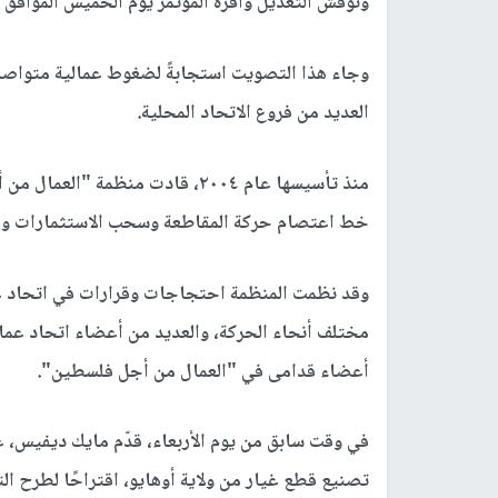
ونوقش التعديل وأقره المؤتمر يوم الخميس الموافق 18 يونيو، بأغلبية 321 صوتًا مقابل 287 صوتًا.
وجاء هذا التصويت استجابةً لضغوط عمالية متواصل
العديد من فروع الاتحاد المحلية.
منذ تأسيسها عام ٢٠٠٤، قادت منظمة
خط اعتصام حركة المقاطعة وسحب الاستثمارات وفرض العقوبات (BDS) الذ
مختلف أنحاء الحركة، والعديد من أعضاء اتحاد عما
أعضاء قدامى في "العمال من أجل فلسطين".
تصنيع قطع غيار من ولاية أوهايو، اقتراحًا لطرح الت