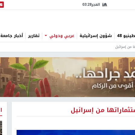
الفجر
03:28
البث
نيو 48
شؤون إسرائيلية
عربي ودولي
تقارير
أخبار جامعة 
ا من إسرائيل
تثماراتها من إسرائيل
ا