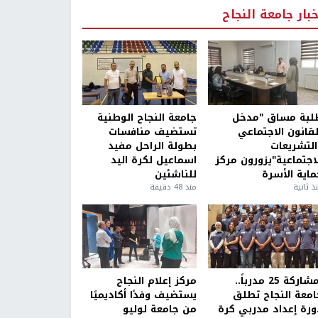
خبار جامعة النجاح
لبة مساق "مدخل
جامعة النجاح الوطنية
لقانون الاجتماعي
تستضيف منافسات
التشريعات
بطولة الراحل مفيد
لاجتماعية"يزورون مركز
اسماعيل لكرة اليد
ماية الأسرة
للناشئين
ذ ثانية
منذ 48 دقيقة
بمشاركة 25 مدرباً..
مركز إعلام النجاح
امعة النجاح تطلق
يستضيف وفدًا أكاديميًا
ورة إعداد مدربي كرة
من جامعة لوليو