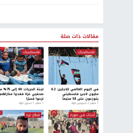
مقالات ذات صلة
فلسطينيات
فلسطينيات
في اليوم العالمي للاجئين: 6.2
لجنة الحريات: 60 إل
مليون لاجئ فلسطيني
صحفيي غزة فقدوا منازلهم 
يتوزعون على 58 مخيماً
نزحوا قسرًا
1 شهر، 2 أسبوعين ago
1 شهر، 1 اسبوع. ago
أحداث في صورة
قطاع غزة