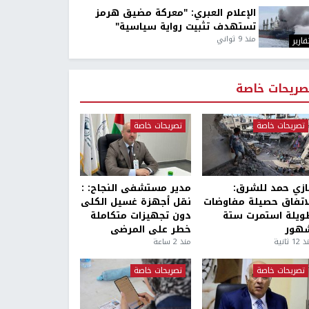
الإعلام العبري: "معركة مضيق هرمز
تستهدف تثبيت رواية سياسية"
منذ 9 ثواني
قارير
صريحات خاصة
تصريحات خاصة
تصريحات خاصة
ازي حمد للشرق:
مدير مستشفى النجاح: :
لاتفاق حصيلة مفاوضات
نقل أجهزة غسيل الكلى
ويلة استمرت ستة
دون تجهيزات متكاملة
هور
خطر على المرضى
1 ثانية
منذ 2 ساعة
تصريحات خاصة
تصريحات خاصة