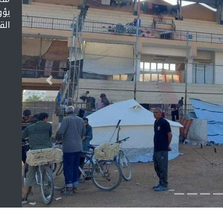
يؤو
الق
التالي