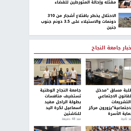
مقتله وإحالة المتورطين للقضاء
الاحتلال يخطر باقتلاع أشجار من 310
دونمات والاستيلاء على 3.5 دونم جنوب
جنين
خبار جامعة النجاح
لبة مساق "مدخل
جامعة النجاح الوطنية
لقانون الاجتماعي
تستضيف منافسات
التشريعات
بطولة الراحل مفيد
لاجتماعية"يزورون مركز
اسماعيل لكرة اليد
ماية الأسرة
للناشئين
ذ ثانية
منذ 48 دقيقة