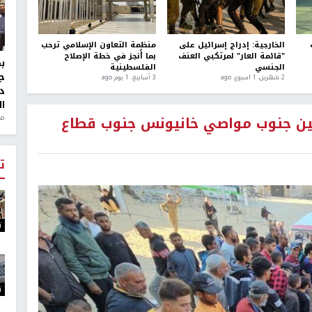
الخارجية: إدراج إسرائيل على
منظمة التعاون الإسلامي ترحب
"قائمة العار" لمرتكبي العنف
بما أُنجز في خطة الإصلاح
الجنسي
الفلسطينية
ج
2 شهرين، 1 اسبوع. ago
3 أسابيع، 1 يوم ago
د
ال
منذ 1
حين جنوب مواصي خانيونس جنوب قطاع
ت
ت
ت