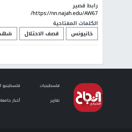
رابط قصير
https://nn.najah.edu/AW67/
الكلمات المفتاحية
خانيونس
قصف الاحتلال
شهدا
فلسطينيات
فلسطينيو 48
تقارير
أخبار جامعة 