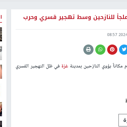
لجأ للنازحين وسط تهجير قسري وحرب
ا
2024-1
 مكاناً يؤوي النازحين بمدينة
غزة
في ظل التهجير القسري
ة