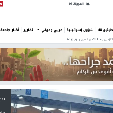
الفجر
03:28
البث
نيو 48
شؤون إسرائيلية
عربي ودولي
تقارير
أخبار جامعة 
لنازحين وسط تهجير قسري وحرب إبادة
صورة 1
ملع