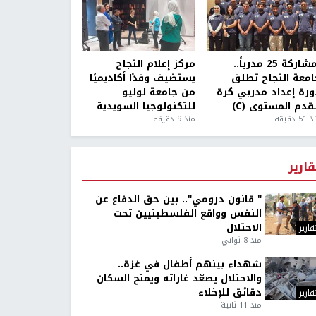
بمشاركة 25 مدرباً..
مركز إعلام النجاح
امعة النجاح تطلق
يستضيف وفدًا أكاديميًا
ورة إعداد مدربي كرة
من جامعة لوليو
قدم المستوى (C)
للتكنولوجيا السويدية
5 دقيقة
منذ 9 دقيقة
قارير
" قانون درومي".. بين حق الدفاع عن
النفس وواقع الفلسطينيين تحت
الاحتلال
قارير
منذ 8 ثواني
شهداء بينهم أطفال في غزة..
والاحتلال يصعّد غاراته ويمنح السكان
دقائق للإخلاء
قارير
منذ 11 ثانية