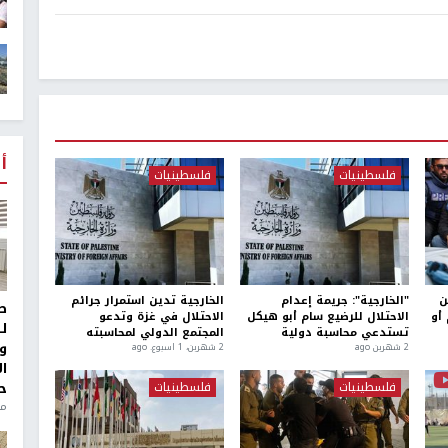
أ
فلسطينيات
فلسطينيات
ى 75% من
"الخارجية": جريمة إعدام
الخارجية تدين استمرار جرائم
ط
أو
الاحتلال للرضيع سام أبو هيكل
الاحتلال في غزة وتدعو
ل
تستدعي محاسبة دولية
المجتمع الدولي لمحاسبته
و
2 شهرين ago
2 شهرين، 1 اسبوع. ago
ا
ح
فلسطينيات
فلسطينيات
من