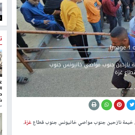
ت
التالي
ت
Image 1 o
ة نازحين جنوب مواصي خانيونس جنوب
طاع غزة
غ
ا
ط
ش
منذ 2
غزة
.