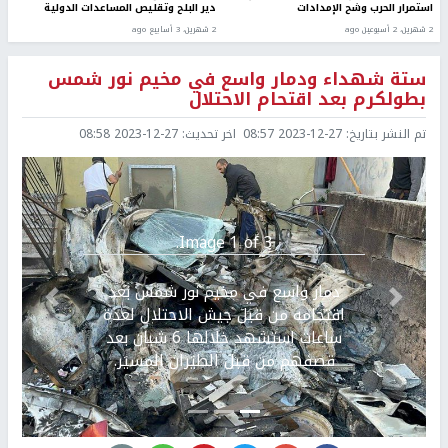
استمرار الحرب وشح الإمدادات
دير البلح وتقليص المساعدات الدولية
2 شهرين، 2 أسبوعين ago
2 شهرين، 3 أسابيع ago
ستة شهداء ودمار واسع في مخيم نور شمس
بطولكرم بعد اقتحام الاحتلال
تم النشر بتاريخ:
2023-12-27 08:57
اخر تحديث:
2023-12-27 08:58
Image 1 of 3.
دمار واسع في مخيم نور شمس بعد
Previous
التالي
اقتحامه من قبل جيش الاحتلال لعدة
ساعات استشهد خلالها 6 شبان بعد
قصفهم من قبل الطيَران المسيَر.