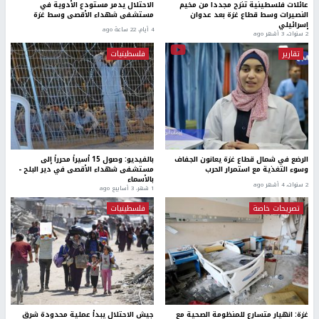
عائلات فلسطينية تنزح مجددا من مخيم
الاحتلال يدمر مستودع الأدوية في
النصيرات وسط قطاع غزة بعد عدوان
مستشفى شهداء الأقصى وسط غزة
إسرائيلي
4 أيام، 22 ساعة ago
2 سنوات، 3 أشهر ago
تقارير
فلسطينيات
الرضع في شمال قطاع غزة يعانون الجفاف
بالفيديو: وصول 15 أسيراً محرراً إلى
وسوء التغذية مع استمرار الحرب
مستشفى شهداء الأقصى في دير البلح -
بالأسماء
2 سنوات، 4 أشهر ago
1 شهر، 3 أسابيع ago
تصريحات خاصة
فلسطينيات
غزة: انهيار متسارع للمنظومة الصحية مع
جيش الاحتلال يبدأ عملية محدودة شرق