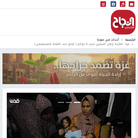
البث المباشر
إذاعة النجاح
الرئيسية
أحداث في صورة
غزة: النازحة إيمان المصري تنجب 4 توائم ( الرابع تحت العناية بالمستشفى)