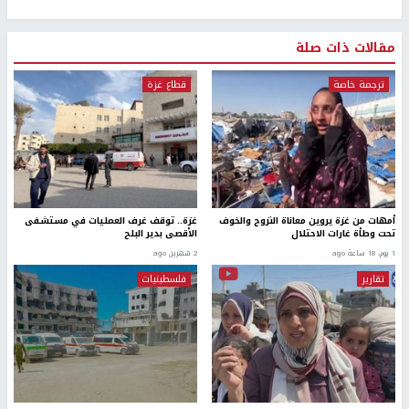
مقالات ذات صلة
ترجمة خاصة
قطاع غزة
أمهات من غزة يروين معاناة النزوح والخوف
غزة.. توقف غرف العمليات في مستشفى
تحت وطأة غارات الاحتلال
الأقصى بدير البلح
1 يوم، 18 ساعة ago
2 شهرين ago
تقارير
فلسطينيات