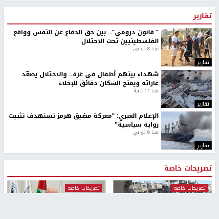
تقارير
" قانون درومي".. بين حق الدفاع عن النفس وواقع
الفلسطينيين تحت الاحتلال
منذ 8 ثواني
تقارير
شهداء بينهم أطفال في غزة.. والاحتلال يصعّد
غاراته ويمنح السكان دقائق للإخلاء
منذ 11 ثانية
تقارير
الإعلام العبري: "معركة مضيق هرمز تستهدف تثبيت
رواية سياسية"
منذ 9 ثواني
تقارير
تصريحات خاصة
تصريحات خاصة
تصريحات خاصة