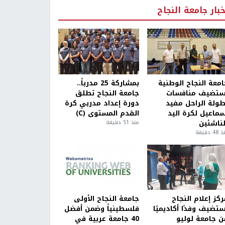
خبار جامعة النجاح
امعة النجاح الوطنية
بمشاركة 25 مدرباً..
ستضيف منافسات
جامعة النجاح تطلق
طولة الراحل مفيد
دورة إعداد مدربي كرة
سماعيل لكرة اليد
القدم المستوى (C)
لناشئين
منذ 51 دقيقة
4 دقيقة
كز إعلام النجاح
جامعة النجاح الأولى
ستضيف وفدًا أكاديميًا
فلسطينياً وضمن أفضل
ن جامعة لوليو
40 جامعة عربية في