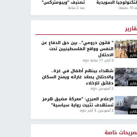
لتكنولوجيا السويدية
تصنيف "ويبومتركس"
1 دقيقة
منذ 2 ساعة
قارير
" قانون درومي".. بين حق الدفاع عن
النفس وواقع الفلسطينيين تحت
الاحتلال
قارير
6 أيام، 17 ساعة ago
شهداء بينهم أطفال في غزة..
والاحتلال يصعّد غاراته ويمنح السكان
دقائق للإخلاء
قارير
2 أسبوعين ago
الإعلام العبري: "معركة مضيق هرمز
تستهدف تثبيت رواية سياسية"
2 أسبوعين، 4 أيام ago
قارير
صريحات خاصة