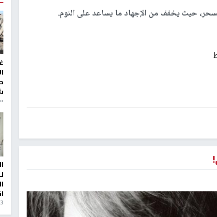
سحر، حيث يخفف من الإجهاد ما يساعد على النوم.
غ
ا
ط
ش
منذ 6
ا
ل
ا
ا
3 أيام، 23 ساعة ago