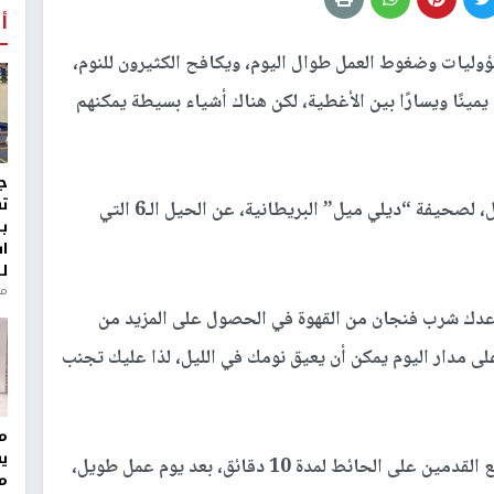
أ
ؤوليات وضغوط العمل طوال اليوم، ويكافح الكثيرون للنوم،
نًا ويسارًا بين الأغطية، لكن هناك أشياء بسيطة يمكنهم
ج
ت
وكشفت أخصائية التغذية الأسترالية، جيسيكا سيبيل، لصحيفة “ديلي ميل” البريطانية، عن الحيل الـ6 التي
ب
ا
ل
منذ 8
دك شرب فنجان من القهوة في الحصول على المزيد من
لى مدار اليوم يمكن أن يعيق نومك في الليل، لذا عليك تجنب
مر
ي
اقترحت “جيسيكا” رفع القدمين على الحائط لمدة 10 دقائق، بعد يوم عمل طويل،
م