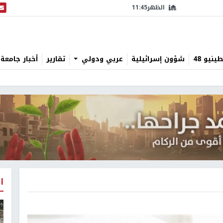
الظهر
11:45
البث
نيو 48
شؤون إسرائيلية
عربي ودولي
تقارير
أخبار جامعة 
ا