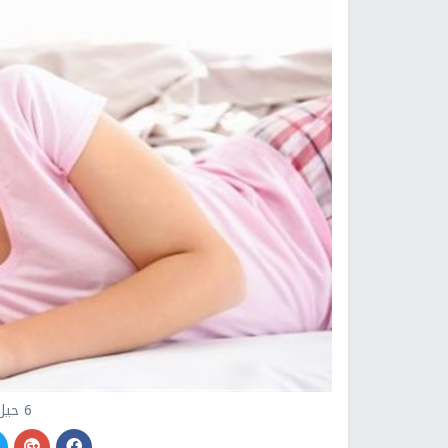
6 حيل لـ«نوم عميق»