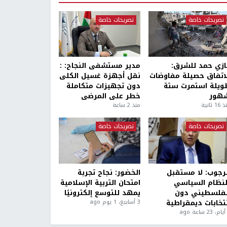
تصريحات خاصة
تصريحات خاصة
ازي حمد للشرق:
مدير مستشفى النجاح: :
لاتفاق حصيلة مفاوضات
نقل أجهزة غسيل الكلى
ويلة استمرت ستة
دون تجهيزات متكاملة
هور
خطر على المرضى
1 ثانية
منذ 2 ساعة
تصريحات خاصة
تصريحات خاصة
لرجوب: لا مستقبل
الخضور: نجاح تجربة
لنظام السياسي
امتحان التربية الإسلامية
لفلسطيني دون
يمهد للتوسع إلكترونيًا
نتخابات ديمقراطية
3 أسابيع، 1 يوم ago