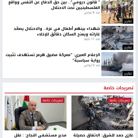
" قانون درومي".. بين حق الدفاع عن النفس وواقع
الفلسطينيين تحت الاحتلال
منذ 8 ثواني
تقارير
شهداء بينهم أطفال في غزة.. والاحتلال يصعّد
غاراته ويمنح السكان دقائق للإخلاء
منذ 11 ثانية
تقارير
الإعلام العبري: "معركة مضيق هرمز تستهدف تثبيت
رواية سياسية"
منذ 9 ثواني
تقارير
تصريحات خاصة
تصريحات خاصة
تصريحات خاصة
غازي حمد للشرق: الاتفاق حصيلة
مدير مستشفى النجاح: : نقل