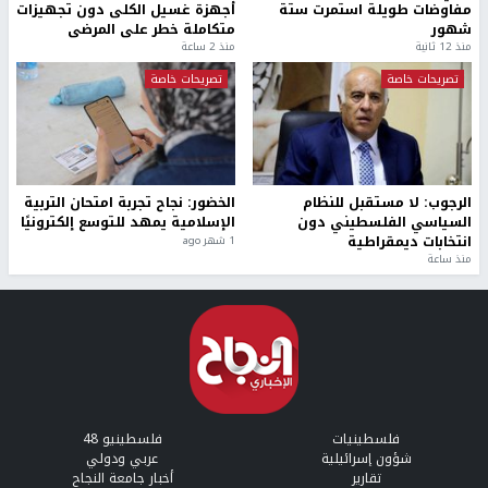
مفاوضات طويلة استمرت ستة
أجهزة غسيل الكلى دون تجهيزات
شهور
متكاملة خطر على المرضى
منذ 12 ثانية
منذ 2 ساعة
تصريحات خاصة
تصريحات خاصة
الرجوب: لا مستقبل للنظام
الخضور: نجاح تجربة امتحان التربية
السياسي الفلسطيني دون
الإسلامية يمهد للتوسع إلكترونيًا
انتخابات ديمقراطية
1 شهر ago
منذ ساعة
فلسطينيات
فلسطينيو 48
شؤون إسرائيلية
عربي ودولي
تقارير
أخبار جامعة النجاح